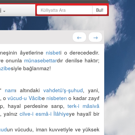
Bul!
İ
←
→
neşinin âyetlerine 
nisbet
i o derecededir. 
ve onunla 
münasebettar
dır denilse haktır; 
azibe
" 
nam
ı altındaki 
vahdetü'ş-şuhud
, yani, 
ı, o 
vücud-u Vâcib
e 
nisbeten
 o kadar zayıf 
p, hayal perdesine sarıp, 
terk-i mâsivâ
, yalnız 
cilve-i esmâ-i İlâhiye
ye hayalî bir 
cud
un vücudu, iman kuvvetiyle ve yüksek 