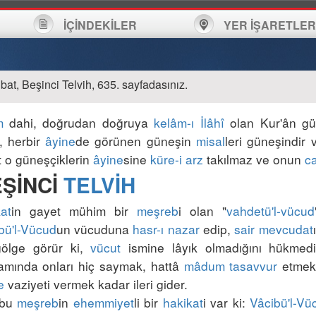
İÇİNDEKİLER
YER İŞARETLER
at, Beşinci Telvih, 635. sayfadasınız.
m
 dahi, doğrudan doğruya 
kelâm-ı İlâhî
 olan Kur'ân gü
, herbir 
âyine
de görünen güneşin 
misal
leri güneşindir 
t o güneşçiklerin 
âyine
sine 
küre-i arz
 takılmaz ve onun 
c
ŞİNCİ 
TELVİH
kat
in gayet mühim bir 
meşreb
i olan "
vahdetü'l-vücud
bü'l-Vücud
un vücuduna 
hasr-ı nazar
 edip, 
sair
mevcudat
ölge görür ki, 
vücut
 ismine lâyık olmadığını hükmedi
mında onları hiç saymak, hattâ 
mâdum
tasavvur
 etmek
e
 bu 
meşreb
in 
ehemmiyet
li bir 
hakikat
i var ki: 
Vâcibü'l-Vü