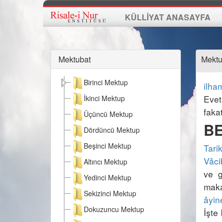
KÜLLİYAT ANASAYFA
Mektubat
Mektub
Birinci Mektup
ilha
Evet
İkinci Mektup
faka
Üçüncü Mektup
BE
Dördüncü Mektup
Beşinci Mektup
Tari
Vâci
Altıncı Mektup
ve g
Yedinci Mektup
maka
Sekizinci Mektup
âyin
Dokuzuncu Mektup
İşte