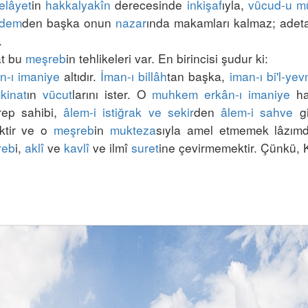
elâyet
in 
hakkalyakîn
 derecesinde 
inkişaf
ıyla, 
vücud-u m
dem
den başka onun 
nazar
ında makamları kalmaz; adet
t bu 
meşreb
n-ı imaniye
 altıdır. 
İman-ı billâh
tan başka, 
iman-ı bi'l-yevm
kinat
ın 
vücut
larını ister. O 
muhkem
erkân-ı imaniye
 ha
ep sahibi, 
âlem-i istiğrak ve sekir
den 
âlem-i sahve
 g
ktir ve o 
meşreb
in 
mukteza
sıyla amel etmemek lâzımd
reb
i, 
aklî
 ve 
kavlî
 ve ilmî 
suret