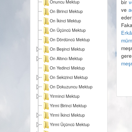
bir 
v
Onuncu Mektup
ve 
a
On Birinci Mektup
On İkinci Mektup
Faka
On Üçüncü Mektup
Erkâ
On Dördüncü Mektup
müm
meşr
On Beşinci Mektup
gere
On Altıncı Mektup
meş
On Yedinci Mektup
On Sekizinci Mektup
On Dokuzuncu Mektup
Yirminci Mektup
Yirmi Birinci Mektup
Yirmi İkinci Mektup
Yirmi Üçüncü Mektup