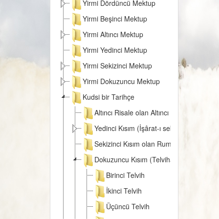
Yirmi Dördüncü Mektup
Yirmi Beşinci Mektup
Yirmi Altıncı Mektup
Yirmi Yedinci Mektup
Yirmi Sekizinci Mektup
Yirmi Dokuzuncu Mektup
Kudsi bir Tarihçe
Altıncı Risale olan Altıncı Kısmın Zeyli
Yedinci Kısım (İşârat-ı seba)
Sekizinci Kısım olan Rumuzat-ı Semaniy
Dokuzuncu Kısım (Telvihat-ı Tis'a)
Birinci Telvih
İkinci Telvih
Üçüncü Telvih