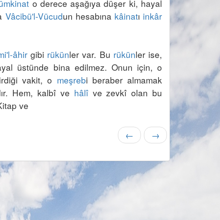
ümkinat
 o derece aşağıya düşer ki, hayal 
a 
Vâcibü'l-Vücud
un hesabına 
kâinat
ı 
inkâr
i'l-âhir
 gibi 
rükün
ler var. Bu 
rükün
ler ise, 
yal üstünde bina edilmez. Onun için, o 
irdiği vakit, o 
meşreb
i beraber almamak 
ır. Hem, kalbî ve 
hâlî
 ve zevkî olan bu 
←
→