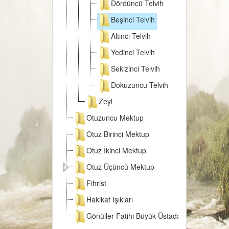
Dördüncü Telvih
Beşinci Telvih
Altıncı Telvih
Yedinci Telvih
Sekizinci Telvih
Dokuzuncu Telvih
Zeyl
Otuzuncu Mektup
Otuz Birinci Mektup
Otuz İkinci Mektup
Otuz Üçüncü Mektup
Fihrist
Hakikat Işıkları
Gönüller Fatihi Büyük Üstada