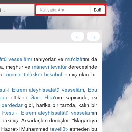
Bul!
İ
←
→
lâtü vesselâm
ı tanıyorlar ve 
mu'cizât
ını da 
da, meşhur ve 
mânevî tevatür
 derecesinde 
ya 
ümmet
telâkki-i bilkabul
 etmiş olan bir 
sul-i Ekrem
aleyhissalâtü vesselâm
, 
Ebu 
sun
 ettikleri 
Gar-ı Hira
'nın kapısında, iki 
 
perdedar
 gibi, harika bir tarzda, kalın bir 
 
Resul-i Ekrem
aleyhissalâtü vesselâm
ın 
bakmış. Arkadaşları demişler: "Mağaraya 
i, Hazret-i Muhammed 
tevellüt
 etmeden bu 
2