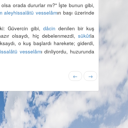
m olsa orada dururlar mı?"
 İşte bunun gibi, 
m
aleyhissalâtü vesselâm
ın başı üzerinde 
ki: Güvercin gibi, 
dâcin
 denilen bir kuş 
azır olsaydı, hiç debelenmezdi, 
sükût
la 
ıksaydı, o kuş başlardı harekete; giderdi, 
issalâtü vesselâm
ı dinliyordu, huzurunda 
←
→