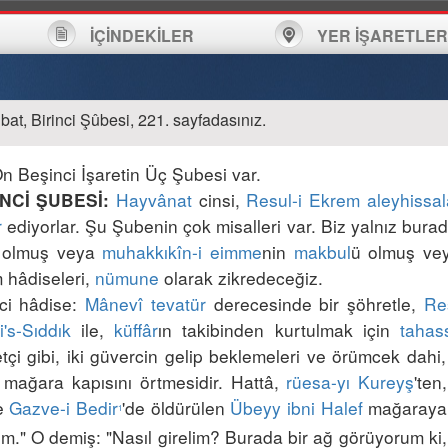
İÇİNDEKİLER
YER İŞARETLER
at, Birinci Şûbesi, 221. sayfadasınız.
Hayvânat
 cinsi, 
Resul-i Ekrem
aleyhissa
İNCİ ŞUBESİ:
r
 ediyorlar. Şu Şubenin çok misalleri var. Biz yalnız bura
î olmuş veya 
muhakkıkîn-i eimme
nin 
makbul
ü olmuş ve
 hâdiseleri, 
nümune
nci hâdise: 
Mânevî tevatür
 derecesinde bir şöhretle, 
Re
i's-Sıddık
 ile, 
küffâr
ın takibinden kurtulmak için 
tahas
tçi gibi, iki güvercin gelip beklemeleri ve örümcek dahi,
 mağara kapısını örtmesidir. Hattâ, 
rüesa-yı Kureyş
'ten,
e 
Gazve-i Bedir
'de öldürülen
Übeyy ibni Halef
 mağaraya 
1
lim." O demiş: "Nasıl girelim? Burada bir ağ görüyorum k