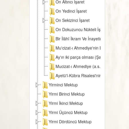
On Altıncı İşaret
On Yedinci İşaret
On Sekizinci İşaret
On Dokuzuncu Nükteli İşaret
Bir İlâhî İkram Ve İnayetin Eseri
Mu'cizat-ı Ahmediye'nin Birinci Zeyli
Ay'ın iki parça olması (Şakk-ı Kamer) Mu
Mucizat-ı Ahmediye (a.s.m.) Zeylinin bir 
Ayetü'l-Kübra Risalesi'nin Risale-i Ahm
Yirminci Mektup
Yirmi Birinci Mektup
Yirmi İkinci Mektup
Yirmi Üçüncü Mektup
Yirmi Dördüncü Mektup