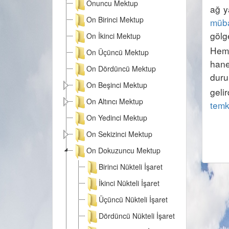
Onuncu Mektup
ağ y
On Birinci Mektup
müb
gölge
On İkinci Mektup
Hem
On Üçüncü Mektup
hane
On Dördüncü Mektup
duru
On Beşinci Mektup
geli
On Altıncı Mektup
temk
On Yedinci Mektup
On Sekizinci Mektup
On Dokuzuncu Mektup
Birinci Nükteli İşaret
İkinci Nükteli İşaret
Üçüncü Nükteli İşaret
Dördüncü Nükteli İşaret