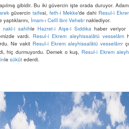
apılmış gibidir. Bu iki güvercin işte orada duruyor. Ada
arek
 güvercin 
taife
si, 
feth-i Mekke
'de dahi 
Resul-i Ekre
 yaptıklarını, 
İmam-ı Celîl ibni Veheb
 naklediyor.
3
 
nakl-i sahih
le 
Hazret-i Aişe-i Sıddıka
 haber veriyor 
mizde vardı. 
Resul-i Ekrem
aleyhissalâtü vesselâm
 h
rdu. Ne vakit 
Resul-i Ekrem
aleyhissalâtü vesselâm
 ç
4
rdi, hiç durmuyordu.
 Demek o kuş, 
Resul-i Ekrem
aleyh
in
le 
sükût