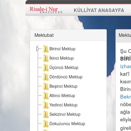
KÜLLİYAT ANASAYFA
Mektubat
Mektub
Birinci Mektup
İkinci Mektup
BİR
izha
Üçüncü Mektup
kat'
Dördüncü Mektup
kısım
Beşinci Mektup
Biri
Altıncı Mektup
Bekr
nöbe
Yedinci Mektup
ağla
Sekizinci Mektup
eliyl
Dokuzuncu Mektup
gire