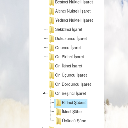
Beşinci Nükteli İşaret
Altıncı Nükteli İşaret
Yedinci Nükteli İşaret
Sekizinci İşaret
Dokuzuncu İşaret
Onuncu İşaret
On Birinci İşaret
On İkinci İşaret
On Üçüncü İşaret
On Dördüncü İşaret
On Beşinci İşaret
Birinci Şûbesi
İkinci Şûbe
Üçüncü Şûbe