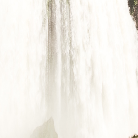
cizesine Dairdir
parçasıdır: Mirac hakkında sorulan bir sualin cevabı.
ediyeden bahseden On Altıncı Mertebesi