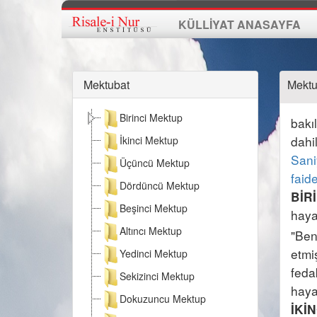
KÜLLİYAT ANASAYFA
Mektubat
Mektu
Birinci Mektup
bakı
İkinci Mektup
Sani
Üçüncü Mektup
faid
Dördüncü Mektup
BİRİ
Beşinci Mektup
haya
Altıncı Mektup
"Ben
etmi
Yedinci Mektup
feda
Sekizinci Mektup
Dokuzuncu Mektup
İKİN