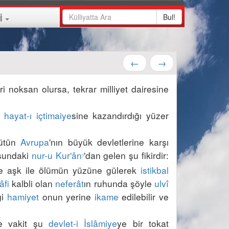
Bul!
İ
←
→
ri noksan olursa, tekrar milliyet dairesine 
n 
hayat-ı içtimaiye
sine kazandırdığı yüzer 
ütün 
Avrupa
'nın büyük devletlerine karşı 
sundaki 
nur-u Kur'ân
'dan gelen şu fikirdir: 
1
ve aşk ile ölümün yüzüne gülerek 
istikbal
âfi
 kalbli olan 
neferât
ın ruhunda şöyle 
ulvî
i 
hamiyet
 onun yerine 
ikame
 edilebilir ve 
ne vakit şu 
devlet-i İslâmiye
ye bir tokat 