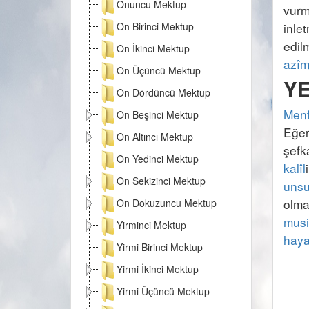
Onuncu Mektup
vurm
On Birinci Mektup
inle
edil
On İkinci Mektup
azî
On Üçüncü Mektup
On Dördüncü Mektup
Menfi
On Beşinci Mektup
Eğer
On Altıncı Mektup
şefk
On Yedinci Mektup
kalîl
On Sekizinci Mektup
unsu
olma
On Dokuzuncu Mektup
musi
Yirminci Mektup
haya
Yirmi Birinci Mektup
Yirmi İkinci Mektup
Yirmi Üçüncü Mektup