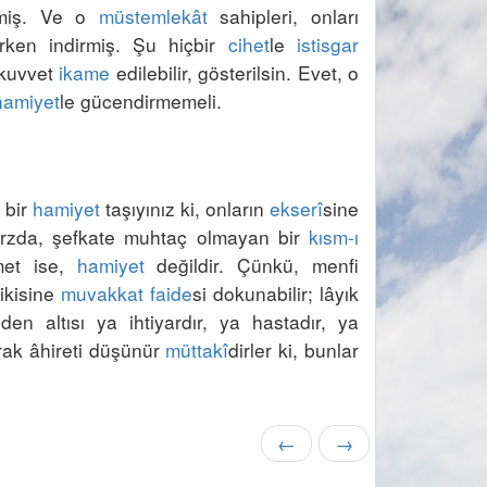
tmiş. Ve o 
müstemlekât
 sahipleri, onları 
ırken indirmiş. Şu hiçbir 
cihet
le 
istisgar
kuvvet 
ikame
 edilebilir, gösterilsin. Evet, o 
hamiyet
bir 
hamiyet
 taşıyınız ki, onların 
ekserî
sine 
arzda, şefkate muhtaç olmayan bir 
kısm-ı 
met ise, 
hamiyet
 değildir. Çünkü, menfi 
ikisine 
muvakkat
faide
si dokunabilir; lâyık 
 olurlar. O sekizden altısı ya ihtiyardır, ya hastadır, ya 
arak âhireti düşünür 
müttakî
dirler ki, bunlar 
←
→