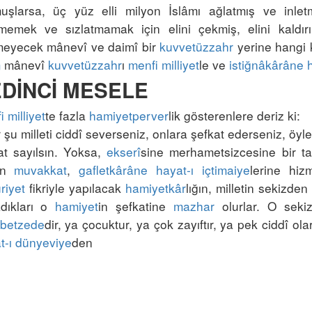
uşlarsa, üç yüz elli milyon İslâmı ağlatmış ve inle
tmemek ve sızlatmamak için elini çekmiş, elini kaldır
meyecek mânevî ve daimî bir 
kuvvetüzzahr
 yerine hangi 
m
 mânevî 
kuvvetüzzahr
ı 
menfi milliyet
le ve 
istiğnâkârâne
 milliyet
te fazla 
hamiyetperver
 şu milleti ciddî severseniz, onlara şefkat ederseniz, öyle 
at sayılsın. Yoksa, 
ekserî
sine merhametsizcesine bir t
in 
muvakkat
, 
gafletkârâne
hayat-ı içtimaiye
lerine hiz
riyet
 fikriyle yapılacak 
hamiyetkâr
lığın, milletin sekizden 
dıkları o 
hamiyet
in şefkatine 
mazhar
betzede
dir, ya çocuktur, ya çok zayıftır, ya pek ciddî ol
t-ı dünyeviye