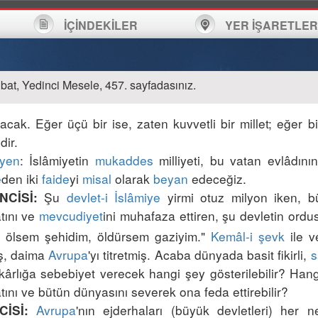
İÇİNDEKİLER
YER İŞARETLER
bat, Yedinci Mesele, 457. sayfadasınız.
lacak. Eğer üçü bir ise, zaten kuvvetli bir millet; eğer bi
yen
: İslâmiyetin 
mukaddes
 milliyeti, bu vatan evlâdını
e
den iki 
faide
yi 
misal
 olarak 
beyan
 Şu 
devlet-i İslâmiye
 yirmi otuz milyon iken, b
NCİSİ:
tını ve 
mevcudiyet
ini muhafaza ettiren, şu devletin ordu
 ölsem şehidim, öldürsem gaziyim."
Kemâl-i şevk
 ile 
ş, daima 
Avrupa
'yı titretmiş. Acaba dünyada basit fikirli, 
s
kârlığa sebebiyet verecek hangi şey gösterilebilir? Hang
Avrupa
'nın ejderhaları (büyük devletleri) her 
CİSİ: