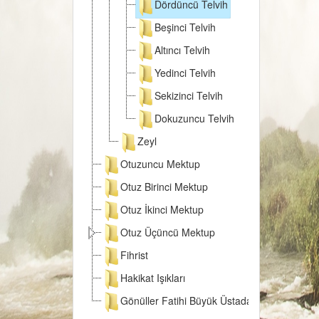
Dördüncü Telvih
Beşinci Telvih
Altıncı Telvih
Yedinci Telvih
Sekizinci Telvih
Dokuzuncu Telvih
Zeyl
Otuzuncu Mektup
Otuz Birinci Mektup
Otuz İkinci Mektup
Otuz Üçüncü Mektup
Fihrist
Hakikat Işıkları
Gönüller Fatihi Büyük Üstada