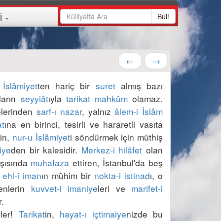
Bul!
İ
←
→
 İslâmiyet
ten hariç bir 
suret
 almış bazı 
arın 
seyyiât
ıyla 
tarikat
mahkûm
 olamaz. 
elerinden 
sarf-ı nazar
, yalnız 
âlem-i İslâm
at
ına en birinci, tesirli ve hararetli vasıta 
in, 
nur-u İslâmiyet
i söndürmek için müthiş 
iye
den bir kalesidir. 
Merkez-i hilâfet
 olan 
şısında 
muhafaza
 ettiren, İstanbul'da beş 
 
ehl-i iman
ın mühim bir 
nokta-i istinad
ı, o 
enlerin 
kuvvet-i imaniye
leri ve 
marifet-i 
r
ler! 
Tarikat
in, 
hayat-ı içtimaiye
nizde bu 