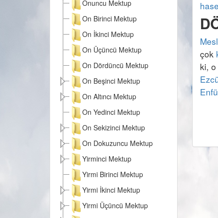
Onuncu Mektup
has
D
On Birinci Mektup
On İkinci Mektup
Mesl
On Üçüncü Mektup
çok 
On Dördüncü Mektup
ki, o
Ezc
On Beşinci Mektup
Enfü
On Altıncı Mektup
On Yedinci Mektup
On Sekizinci Mektup
On Dokuzuncu Mektup
Yirminci Mektup
Yirmi Birinci Mektup
Yirmi İkinci Mektup
Yirmi Üçüncü Mektup