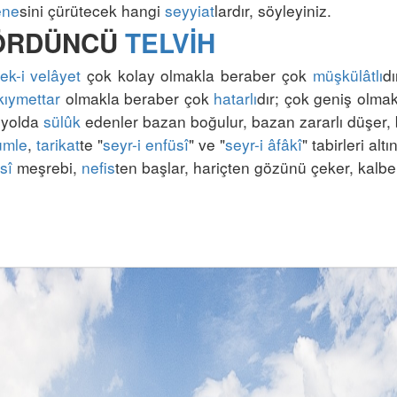
ene
sini çürütecek hangi 
seyyiat
ÖRDÜNCÜ 
TELVİH
ek-i velâyet
 çok kolay olmakla beraber çok 
müşkülâtlı
dı
kıymettar
 olmakla beraber çok 
hatarlı
dır; çok geniş olmakl
 yolda 
sülûk
ümle
, 
tarikat
te "
seyr-i enfüsî
" ve "
seyr-i âfâkî
" tabirleri altı
sî
 meşrebi, 
nefis
ten başlar, hariçten gözünü çeker, kalbe