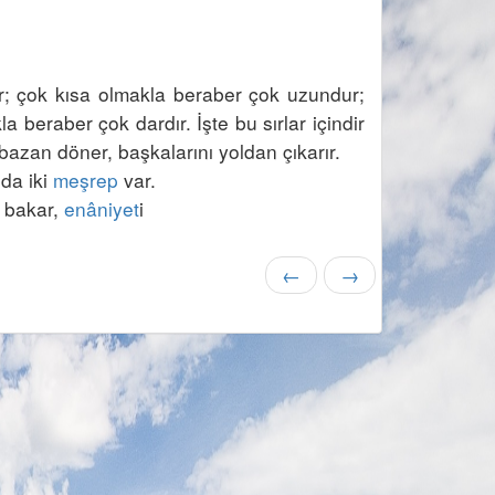
r; çok kısa olmakla beraber çok uzundur; 
a beraber çok dardır. İşte bu sırlar içindir 
nda iki 
meşrep
 bakar, 
enâniyet
←
→