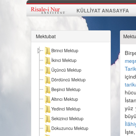
KÜLLİYAT ANASAYFA
Mektubat
Mektu
Birinci Mektup
Birş
meş
İkinci Mektup
Tari
Üçüncü Mektup
için
Dördüncü Mektup
tarik
Beşinci Mektup
hücu
Altıncı Mektup
İsta
yüz 
Yedinci Mektup
büyü
Sekizinci Mektup
İlâhi
Dokuzuncu Mektup
İşte