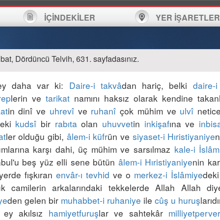
İÇİNDEKİLER
YER İŞARETLER
bat, Dördüncü Telvih, 631. sayfadasınız.
ey daha var ki: 
Daire-i takvâ
dan hariç, belki 
daire-i
rep
lerin ve 
tarikat
 namını haksız olarak kendine takanl
kat
in dinî ve 
uhrevî
 ve 
ruhanî
 çok mühim ve 
ulvî
 netic
deki 
kudsî
 bir 
rabıta
 olan 
uhuvvet
in 
inkişaf
ına ve 
inbis
at
ler olduğu gibi, 
âlem-i küfr
ün ve 
siyaset-i Hıristiyaniye
n
mlarına karşı dahi, üç mühim ve sarsılmaz 
kale-i İslâm
nbul'u beş yüz elli sene bütün 
âlem-i Hıristiyaniye
nin kar
yerde fışkıran 
envâr-ı tevhid
 ve o 
merkez-i İslâmiye
deki
k camilerin arkalarındaki tekkelerde Allah Allah diy
ye
den gelen bir 
muhabbet-i ruhaniye
 ile 
cûş u huruş
, ey akılsız 
hamiyetfuruş
lar ve sahtekâr 
milliyetperve