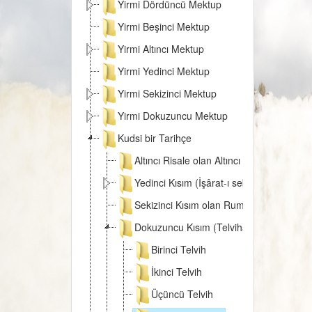
Yirmi Dördüncü Mektup
Yirmi Beşinci Mektup
Yirmi Altıncı Mektup
Yirmi Yedinci Mektup
Yirmi Sekizinci Mektup
Yirmi Dokuzuncu Mektup
Kudsi bir Tarihçe
Altıncı Risale olan Altıncı Kısmın Zeyli
Yedinci Kısım (İşârat-ı seba)
Sekizinci Kısım olan Rumuzat-ı Semaniy
Dokuzuncu Kısım (Telvihat-ı Tis'a)
Birinci Telvih
İkinci Telvih
Üçüncü Telvih