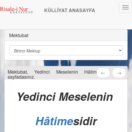
Tog
KÜLLİYAT ANASAYFA
nav
Mektubat
Mektubat, Yedinci Meselenin Hâtimesidir, 532.
←
→
sayfadasınız.
Yedinci Meselenin 
Hâtime