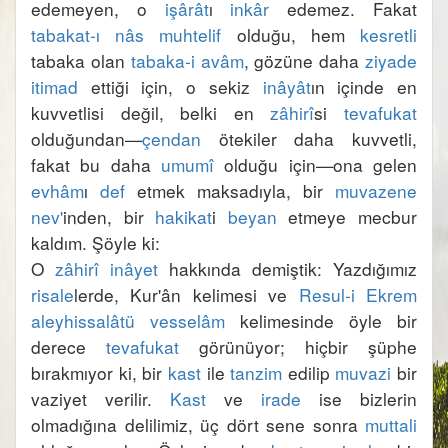
edemeyen, o 
işârât
ı 
inkâr
 edemez. Fakat 
tabakat-ı nâs
muhtelif
 olduğu, hem 
kesretli
tabaka olan 
tabaka-i avâm
, gözüne daha 
ziyade
itimad
 ettiği için, o sekiz 
inâyât
ın içinde en 
kuvvetlisi değil, belki en 
zâhirî
si 
tevafukat
olduğundan—
çendan
 ötekiler daha kuvvetli, 
fakat bu daha 
umumî
 olduğu için—ona gelen 
evhâm
ı 
def
 etmek maksadıyla, bir 
muvazene
nev'
inden, bir 
hakikat
i 
beyan
 etmeye mecbur 
O 
zâhirî
inâyet
 hakkında demiştik: Yazdığımız 
risale
lerde, Kur'ân kelimesi ve 
Resul-i Ekrem
aleyhissalâtü vesselâm
 kelimesinde öyle bir 
derece 
tevafukat
 görünüyor; hiçbir şüphe 
bırakmıyor ki, bir 
kast
 ile 
tanzim
 edilip 
muvazi
 bir 
vaziyet verilir. 
Kast
 ve 
irade
 ise bizlerin 
olmadığına delilimiz, üç dört sene sonra 
muttali