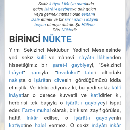
Sekiz 
inâyet-i İlâhiye
suret
inde 
gelen 
işârât-ı gaybiye
ye dair gelen 
veya gelmek ihtimali olan 
evhâm
ı 
izale
 etmek ve bir 
sırr-ı azîm-i inâyet
i 
beyan
 etmeye dairdir. Şu 
Hâtime
Dört 
Nükte
BİRİNCİ 
NÜKTE
Yirmi Sekizinci Mektubun Yedinci Meselesinde 
yedi sekiz 
küllî
 ve mânevî 
inâyât-ı İlâhiye
den 
hissettiğimiz bir 
işaret-i gaybiye
yi, "Sekizinci 
İnâyet
" 
nam
ıyla, "
tevafukat
" 
tabir
i altındaki 
nakış
ta o 
işârât
ın 
cilve
sini gördüğümüzü iddia 
etmiştik. Ve iddia ediyoruz ki, bu yedi sekiz 
küllî
inâyat
lar o derece kuvvetli ve 
kat'î
dirler ki, 
herbirisi tek başıyla o 
işârât-ı gaybiye
yi ispat 
eder. 
Farz-ı muhal
 olarak, bir kısmı zayıf görülse, 
hattâ 
inkâr
 edilse, o 
işârât-ı gaybiye
nin 
kat'iyet
ine 
halel
 vermez. O sekiz 
inâyât
ı 
inkâr