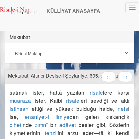
Tog
KÜLLİYAT ANASAYFA
nav
Mektubat
Mektubat, Altıncı Desise-i Şeytaniye, 605. sayfadasınız.
←
→
satmak ister, hattâ yazılan 
risale
lere karşı 
muaraza
 ister. Kalbi 
risale
leri sevdiği ve aklı 
istihsan
 ettiği ve yüksek bulduğu halde, 
nefs
i 
ise, 
enâniyet-i ilmiye
den gelen kıskançlık 
cihet
inde 
zımnî
 bir 
adâvet
 besler gibi, Sözlerin 
kıymetlerinin 
tenzil
ini arzu eder—tâ ki kendi 