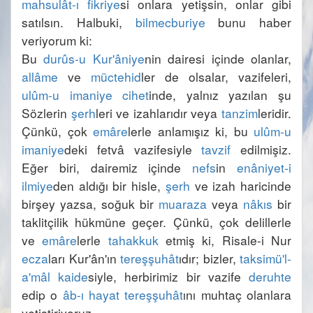
mahsulât-ı fikriye
si onlara yetişsin, onlar gibi 
satılsın. Halbuki, 
bilmecburiye
 bunu haber 
Bu 
durûs-u Kur'âniye
nin dairesi içinde olanlar, 
allâme
 ve 
müctehid
ler de olsalar, vazifeleri, 
ulûm-u imaniye
cihet
inde, yalnız yazılan şu 
Sözlerin 
şerh
leri ve izahlarıdır veya 
tanzim
leridir. 
Çünkü, çok 
emâre
lerle anlamışız ki, bu 
ulûm-u 
imaniye
deki fetvâ vazifesiyle 
tavzif
 edilmişiz. 
Eğer biri, dairemiz içinde 
nefs
in 
enâniyet-i 
ilmiye
den aldığı bir hisle, 
şerh
 ve izah haricinde 
birşey yazsa, soğuk bir 
muaraza
 veya 
nâkıs
 bir 
taklitçilik hükmüne geçer. Çünkü, çok delillerle 
ve 
emâre
lerle 
tahakkuk
 etmiş ki, Risale-i Nur 
ecza
ları Kur'ân'ın 
tereşşuhât
ıdır; bizler, 
taksimü'l-
a'mâl
kaide
siyle, herbirimiz bir vazife 
deruhte
edip o 
âb-ı hayat
tereşşuhât
ını muhtaç olanlara 