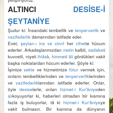
ALTINCI 
DESİSE-İ 
ŞEYTANİYE
Şudur ki: İnsandaki tembellik ve 
tenperverlik
 ve 
vazifedarlık
Evet, 
şeytan-ı ins ve cinnî
 her 
cihet
te hücum 
ederler. Arkadaşlarımızdan 
metin
 kalbli, 
sadakat
i 
kuvvetli, niyeti 
ihlâs
lı, 
himmet
i 
âli
 gördükleri vakit 
İşimize 
sekte
 ve hizmetimize 
fütur
 vermek için, 
onların tembelliklerinden ve 
tenperverlik
lerinden 
ve 
vazifedarlık
larından istifade ederler. Onlar, 
öyle 
desise
lerle, onları 
hizmet-i Kur'âniye
den 
alı
koyuyorlar ki, haberleri olmadan bir kısmına 
fazla iş buluyorlar, tâ ki 
hizmet-i Kur'âniye
ye 
vakit bulmasın. Bir kısmına da dünyanın 