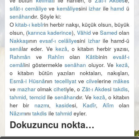
ve bütün 
kelimat
ı ile harfleri, o 
Zât-ı Akdes
e, 
sıfât-ı cemâliye
 ve 
kemâliye
sini 
izhar
 ile 
hamd
 ü 
senâhan
O 
kitab-ı kebîr
in herbir nakşı, küçük olsun, büyük 
olsun, (
karınca kaderince
), 
Vâhid
 ve 
Samed
 olan 
Nakkaş
ının 
evsaf-ı celâliye
sini 
izhar
 ile hamd-ü 
senâ
lar eder. Ve 
kezâ
, o kitabın herbir yazısı, 
Rahmân
 ve 
Rahîm
 olan 
Kâtib
inin 
evsâf-ı 
cemâl
ini göstermekle 
senâhan
 oluyor. Ve 
kezâ
, 
o kitabın bütün yazıları noktaları, nakışları, 
Esmâ-i Hüsnâ
nın 
tecelliyat
 ve 
cilve
lerine 
mâkes
ve 
mazhar
 olmak 
cihet
iyle, o 
Zât-ı Akdes
i 
takdis
, 
tahmid
, 
temcid
 ile 
senâhan
dır. Ve 
kezâ
, o kitabın 
her bir 
nazm
ı, 
kaside
si, 
Kadîr
, 
Alîm
 olan 
Nâzım
ını 
takdis
 ile 
tahmid