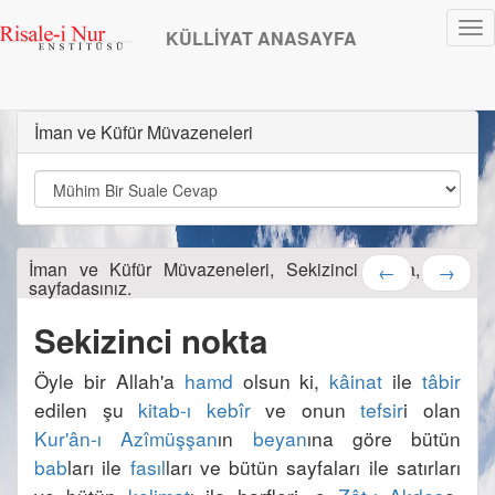
Tog
KÜLLİYAT ANASAYFA
nav
İman ve Küfür Müvazeneleri
İman ve Küfür Müvazeneleri, Sekizinci Nokta, 240.
←
→
sayfadasınız.
Öyle bir Allah'a 
hamd
 olsun ki, 
kâinat
 ile 
tâbir
edilen şu 
kitab-ı kebîr
 ve onun 
tefsir
i olan 
Kur'ân-ı Azîmüşşan
ın 
beyan
ına göre bütün 
bab
ları ile 
fasıl
ları ve bütün sayfaları ile satırları 