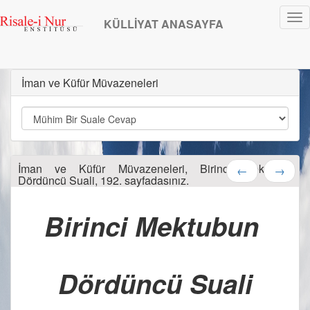
Tog
KÜLLİYAT ANASAYFA
nav
İman ve Küfür Müvazeneleri
İman ve Küfür Müvazeneleri, Birinci Mektubun
←
→
Dördüncü Suali, 192. sayfadasınız.
Birinci Mektubun 