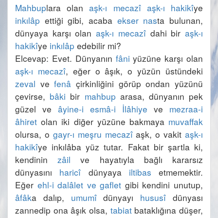
Mahbup
lara olan 
aşk-ı mecazî
aşk-ı hakikî
ye 
inkılâp
 ettiği gibi, acaba 
ekser
nas
ta bulunan, 
dünyaya karşı olan 
aşk-ı mecazî
 dahi bir 
aşk-ı 
hakikî
ye 
inkılâp
Elcevap: Evet. Dünyanın 
fâni
 yüzüne karşı olan 
aşk-ı mecazî
, eğer o âşık, o yüzün üstündeki 
zeval
 ve 
fenâ
 çirkinliğini görüp ondan yüzünü 
çevirse, 
bâki
 bir 
mahbup
 arasa, dünyanın pek 
güzel ve 
âyine-i esmâ-i İlâhiye
 ve 
mezraa-i 
âhiret
 olan iki diğer yüzüne bakmaya 
muvaffak
olursa, o 
gayr-ı meşru
mecazî
 aşk, o vakit 
aşk-ı 
hakikî
ye inkılâba yüz tutar. Fakat bir şartla ki, 
kendinin 
zâil
 ve hayatıyla bağlı kararsız 
dünyasını 
haricî
 dünyaya 
iltibas
 etmemektir. 
Eğer 
ehl-i dalâlet ve gaflet
 gibi kendini unutup, 
âfâk
a dalıp, 
umumî
 dünyayı 
hususî
 dünyası 
zannedip ona âşık olsa, 
tabiat
 bataklığına düşer, 