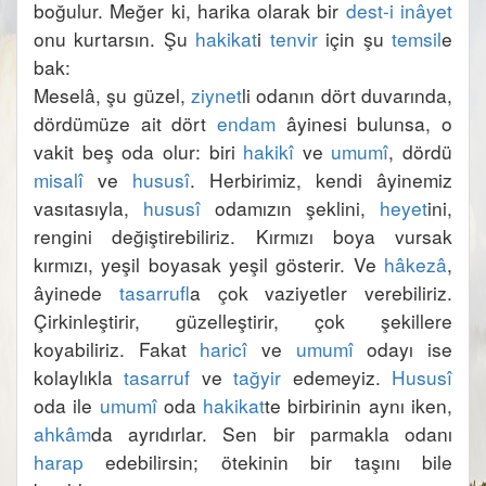
boğulur. Meğer ki, harika olarak bir 
dest-i inâyet
onu kurtarsın. Şu 
hakikat
i 
tenvir
 için şu 
temsil
e 
Meselâ, şu güzel, 
ziynet
li odanın dört duvarında, 
dördümüze ait dört 
endam
 âyinesi bulunsa, o 
vakit beş oda olur: biri 
hakikî
 ve 
umumî
, dördü 
misalî
 ve 
hususî
. Herbirimiz, kendi âyinemiz 
vasıtasıyla, 
hususî
 odamızın şeklini, 
heyet
ini, 
rengini değiştirebiliriz. Kırmızı boya vursak 
kırmızı, yeşil boyasak yeşil gösterir. Ve 
hâkezâ
, 
âyinede 
tasarruf
la çok vaziyetler verebiliriz. 
Çirkinleştirir, güzelleştirir, çok şekillere 
koyabiliriz. Fakat 
haricî
 ve 
umumî
 odayı ise 
kolaylıkla 
tasarruf
 ve 
tağyir
 edemeyiz. 
Hususî
oda ile 
umumî
 oda 
hakikat
te birbirinin aynı iken, 
ahkâm
da ayrıdırlar. Sen bir parmakla odanı 
harap
 edebilirsin; ötekinin bir taşını bile 