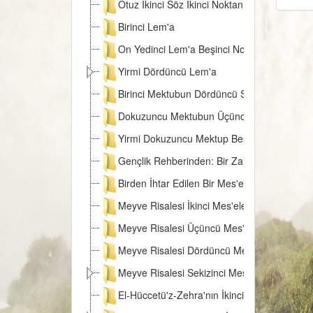
Otuz İkinci Söz İkinci Noktanın İkinci Mebhas
Birinci Lem'a
On Yedinci Lem'a Beşinci Nota
Yirmi Dördüncü Lem'a
Birinci Mektubun Dördüncü Suali
Dokuzuncu Mektubun Üçüncü Kısmı
Yirmi Dokuzuncu Mektup Beşinci Risale olan
Gençlik Rehberinden: Bir Zaman Eskişehir
Birden İhtar Edilen Bir Mes'ele-i Mühimme
Meyve Risalesi İkinci Mes'elenin Hülâsası
Meyve Risalesi Üçüncü Mes'ele
Meyve Risalesi Dördüncü Mes'ele
Meyve Risalesi Sekizinci Mes'elenin bir Hülâ
El-Hüccetü'z-Zehra'nın İkinci Makamı