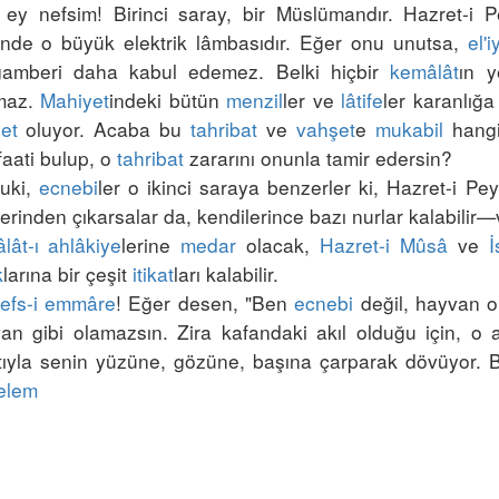
, ey nefsim! Birinci saray, bir Müslümandır. Hazret-i
inde o büyük elektrik lâmbasıdır. Eğer onu unutsa, 
el'
amberi daha kabul edemez. Belki hiçbir 
kemâlât
ın y
maz. 
Mahiyet
indeki bütün 
menzil
ler ve 
lâtife
ler karanlığa
et
 oluyor. Acaba bu 
tahribat
 ve 
vahşet
e 
mukabil
 hang
aati bulup, o 
tahribat
uki, 
ecnebi
ler o ikinci saraya benzerler ki, Hazret-i P
lerinden çıkarsalar da, kendilerince bazı nurlar kalabilir—
lât-ı ahlâkiye
lerine 
medar
 olacak, 
Hazret-i Mûsâ
 ve 
İ
k
larına bir çeşit 
itikat
efs-i emmâre
! Eğer desen, "Ben 
ecnebi
 değil, hayvan o
an gibi olamazsın. Zira kafandaki akıl olduğu için, o 
tıyla senin yüzüne, gözüne, başına çarparak dövüyor. Bi
elem
e Olarak İki Haşiye