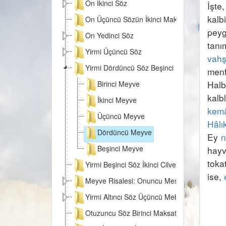
On İkinci Söz
İşte
kalb
On Üçüncü Sözün İkinci Makamı
peyg
On Yedinci Söz
tanı
Yirmi Üçüncü Söz
vahş
Yirmi Dördüncü Söz Beşinci Dal
menf
Halb
Birinci Meyve
kalb
İkinci Meyve
kemâ
Üçüncü Meyve
Hâlı
Dördüncü Meyve
Ey 
n
Beşinci Meyve
hayv
toka
Yirmi Beşinci Söz İkinci Cilve
ise, 
Meyve Risalesi: Onuncu Meseleye Bir Hatim
Yirmi Altıncı Söz Üçüncü Mebhasın sonu
Otuzuncu Söz Birinci Maksat