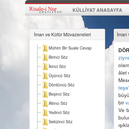
KÜLLİYAT ANASAYFA
İman ve Küfür Müvazeneleri
İman 
Mühim Bir Suale Cevap
DÖR
ziyn
Birinci Söz
olam
İkinci Söz
Üçüncü Söz
Dördüncü Söz
teşa
Beşinci Söz
büyü
bir 
v
Altıncı Söz
Ve b
Yedinci Söz
bulu
Sekizinci Söz
ışıkl