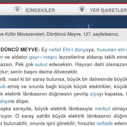
İÇİNDEKİLER
YER İŞARETLER
ve Küfür Müvazeneleri, Dördüncü Meyve, 127. sayfadasınız.
 Ey 
nefis
! 
Ehl-i dünya
ya, 
hususan
ehl-
DÜNCÜ MEYVE:
et
 ve aldatıcı 
gayr-ı meşru
 lezzetlerine aldanıp taklit etm
azsın. Pek çok 
sukut
 edeceksin. Hayvan dahi olamazsın
'ub
 etmiş ve onunla bağlı küçük küçük elektrikler, küçük
k elektrik lâmbasının düğmesini çevirip 
ziya
yı kapatsa, 
ahşet
aşka sarayda, büyük elektrik lâmbasıyla 
merbut
 olmaya
nuyor. O saray sahibi büyük elektrik lâmbasının düğme
ar bulunabilir, onunla işini görebilir; hırsızlar 
istifade