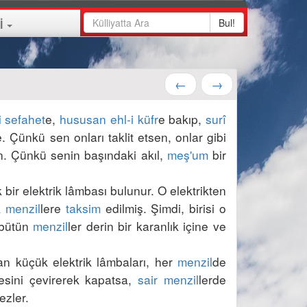
Bul!
İ
←
→
i sefahet
e, 
hususan
ehl-i küfr
e bakıp, 
surî
e. Çünkü sen onları taklit etsen, onlar gibi 
. Çünkü senin başındaki akıl, 
meş'um
 bir 
Meselâ, nasıl ki bir saray bulunsa, büyük bir dairesinde büyük bir elektrik lâmbası bulunur. O elektrikten 
 
menzil
lere 
taksim
 edilmiş. Şimdi, birisi o 
bütün 
menzil
ler derin bir karanlık içine ve 
n küçük elektrik lâmbaları, her 
menzil
de 
sini çevirerek kapatsa, 
sair
menzil
lerde 