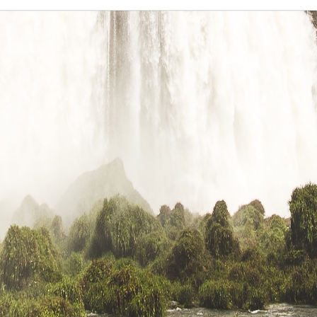
ı
 Beşinci Kısım
 Hapishanesinin Penceresinde Oturmuştum
sası