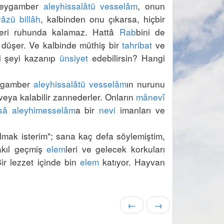
 Peygamber 
aleyhissalâtü vesselâm
, onun 
iyâzü billâh
, kalbinden onu çıkarsa, hiçbir 
eri ruhunda kalamaz. Hattâ 
Rab
bini de 
 düşer. Ve kalbinde müthiş bir 
tahribat
 ve 
i şeyi kazanıp 
ünsiyet
 edebilirsin? Hangi 
eygamber 
aleyhissalâtü vesselâm
ın nurunu 
veya kalabilir zannederler. Onların 
mânevî
sâ
aleyhimesselâm
a bir 
nevi
 imanları ve 
lmak isterim"; sana kaç defa söylemiştim, 
akıl geçmiş 
elem
leri ve gelecek korkuları 
r lezzet içinde bin 
elem
 katıyor. Hayvan 
←
→