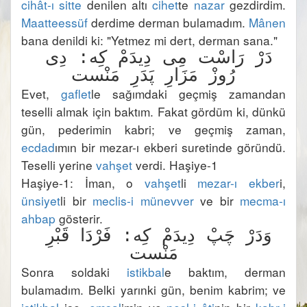
cihât-ı sitte
 denilen altı 
cihet
te 
nazar
 gezdirdim. 
Maatteessüf
 derdime derman bulamadım. 
Mânen
دَرْ رَاسْت مِى دِيدَمْ كِه: دِى 
Evet, 
gaflet
le sağımdaki geçmiş zamandan 
teselli almak için baktım. Fakat gördüm ki, dünkü 
gün, pederimin kabri; ve geçmiş zaman, 
ecdad
ımın bir mezar-ı ekberi suretinde göründü. 
Teselli yerine 
vahşet
Haşiye-1: İman, o 
vahşet
li 
mezar-ı ekber
i, 
ünsiyet
li bir 
meclis-i münevver
 ve bir 
mecma-ı 
ahbap
وَدَرْ چَپْ دِيدَمْ كِه: فَرْدَا قَبْرِ 
Sonra soldaki 
istikbal
e baktım, derman 
bulamadım. Belki yarınki gün, benim kabrim; ve 