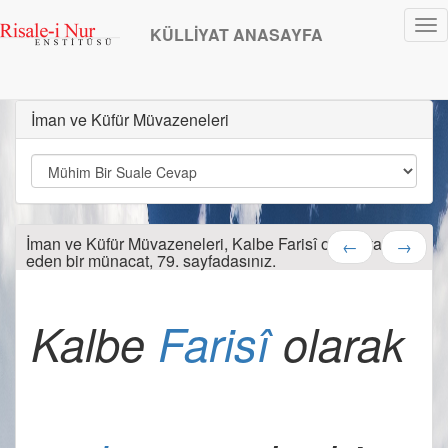
Tog
KÜLLİYAT ANASAYFA
nav
İman ve Küfür Müvazeneleri
İman ve Küfür Müvazeneleri, Kalbe Farisî olarak tahattur
←
→
eden bir münacat, 79. sayfadasınız.
Kalbe 
Farisî
 olarak 