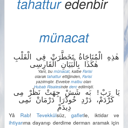
tahattur
 edenbir 
münacat
هٰذِهِ الْمُنَاجَاةُ تَخَطَّرَتْ فِى الْقَلْبِ 
Yani, bu 
münacat
, kalbe 
Farisî
olarak 
tahattur
 ettiğinden, 
Farisî
yazılmıştır. Evvelce 
matbu
 olan 
Hubab Risalesi
nde 
derc
يَا رَبْ! بَه شَشْ جِهَتْ نَظَرْ مِى 
كَرْدَمْ، دَرْدِ خُودْرَا دَرْمَانْ نَمِى 
Yâ 
Rab
! 
Tevekkül
süz, 
gaflet
le, iktidar ve 
ihtiyar
ıma dayanıp derdime derman aramak için 