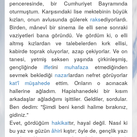
penceresinde, bir Cumhuriyet Bayramında 
oturmuştum. Karşısındaki lise mektebinin büyük 
kızları, onun avlusunda gülerek 
raks
ediyorlardı. 
Birden, mânevî bir sinema ile elli sene sonraki 
vaziyetleri bana göründü. Ve gördüm ki, o elli 
altmış kızlardan ve talebelerden kırk ellisi, 
kabirde toprak oluyorlar, azap çekiyorlar. Ve on 
tanesi, yetmiş seksen yaşında çirkinleşmiş, 
gençliğinde 
iffet
ini 
muhafaza
 etmediğinden 
sevmek beklediği 
nazar
lardan nefret görüyorlar 
kat'î
müşahede
 ettim. Onların o acınacak 
hallerine ağladım. Hapishanedeki bir kısım 
arkadaşlar ağladığımı işittiler. Geldiler, sordular. 
Ben dedim: "Şimdi beni kendi halime bırakınız, 
Evet, gördüğüm 
hakikat
tır, hayal değil. Nasıl ki 
bu yaz ve güzün 
âhir
i kıştır; öyle de, gençlik yazı 