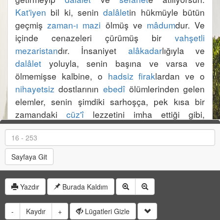
Kat'iyen
 bil ki, senin 
dalâlet
in hükmüyle bütün 
geçmiş 
zaman-ı mazi
 ölmüş ve 
mâdum
dur. Ve 
içinde cenazeleri çürümüş bir 
vahşetli
mezaristan
dır. İnsaniyet 
alâkadar
lığıyla ve 
dalâlet
 yoluyla, senin başına ve varsa ve 
ölmemişse kalbine, o 
hadsiz
firak
lardan ve o 
nihayetsiz
 dostlarının 
ebedî
 ölümlerinden gelen 
elemler, senin şimdiki sarhoşça, pek kısa bir 
zamandaki 
cüz'î
 lezzetini imha ettiği gibi, 
gelecek 
istikbal
 zamanı dahi, 
itikatsız
lığın 
cihet
iyle yine 
mâdum
Sayfaya Git
Yazdır
Burada Kaldım
-
Kaydır
+
Lügatleri Gizle