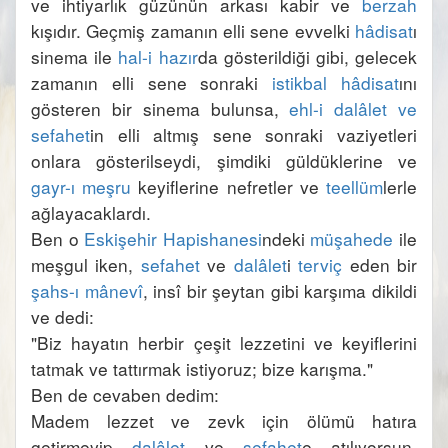
ve ihtiyarlık güzünün arkası kabir ve 
berzah
kışıdır. Geçmiş zamanın elli sene evvelki 
hâdisat
ı 
sinema ile 
hal-i hazır
da gösterildiği gibi, gelecek 
zamanın elli sene sonraki 
istikbal
hâdisat
ını 
gösteren bir sinema bulunsa, 
ehl-i dalâlet ve 
sefahet
in elli altmış sene sonraki vaziyetleri 
onlara gösterilseydi, şimdiki güldüklerine ve 
gayr-ı meşru
 keyiflerine nefretler ve 
teellüm
lerle 
Ben o 
Eskişehir Hapishanesi
ndeki 
müşahede
 ile 
meşgul iken, 
sefahet
 ve 
dalâlet
i 
terviç
 eden bir 
şahs-ı mânevî
, insî bir şeytan gibi karşıma dikildi 
"Biz hayatın herbir çeşit lezzetini ve keyiflerini 
Madem lezzet ve zevk için ölümü hatıra 
getirmeyip 
dalâlet
 ve 
sefahet
e atılıyorsun. 