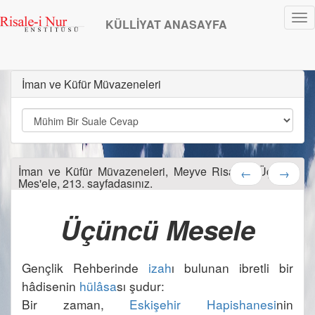
Tog
KÜLLİYAT ANASAYFA
nav
İman ve Küfür Müvazeneleri
İman ve Küfür Müvazeneleri, Meyve Risalesi Üçüncü
←
→
Mes'ele, 213. sayfadasınız.
Gençlik Rehberinde 
izah
ı bulunan ibretli bir 
hâdisenin 
hülâsa
Bir zaman, 
Eskişehir Hapishanesi
nin 