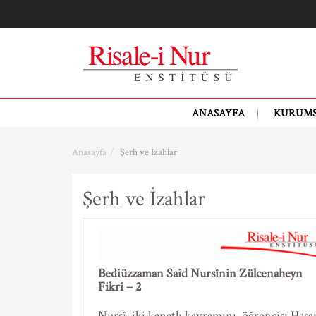
ANASAYFA
KURUM
Anasayfa
Şerh ve İzahlar
Şerh ve İzahlar
Bediüzzaman Said Nursînin Zülcenaheyn
Fikri – 2
Nursî, iki kanatlı kavramını, öğrencisi Hasa