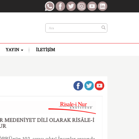
YAYIN
İLETIŞIM
İR MEDENİYET DİLİ OLARAK RİSÂLE-İ
UR
PRÜnün 102. sayısı çıktı! İnsanlar arasında