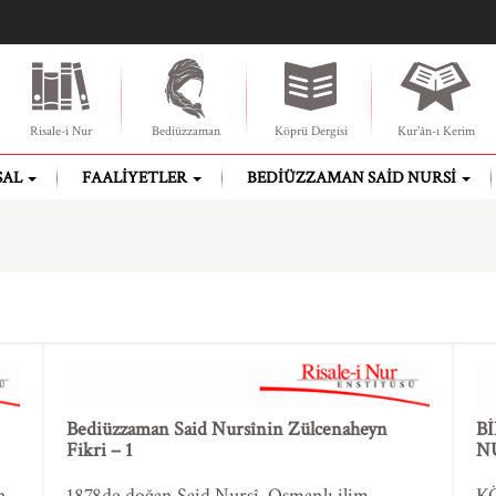
Risale-i Nur
Bediüzzaman
Köprü Dergisi
Kur'ân-ı Kerim
SAL
FAALIYETLER
BEDIÜZZAMAN SAID NURSI
Bediüzzaman Said Nursînin Zülcenaheyn
B
Fikri – 1
N
n
1878de doğan Said Nursî, Osmanlı ilim
KÖ