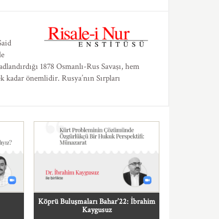
Said
le
 adlandırdığı 1878 Osmanlı-Rus Savaşı, hem
ek kadar önemlidir. Rusya’nın Sırpları
Köprü Buluşmaları Bahar’22: İbrahim
Kaygusuz