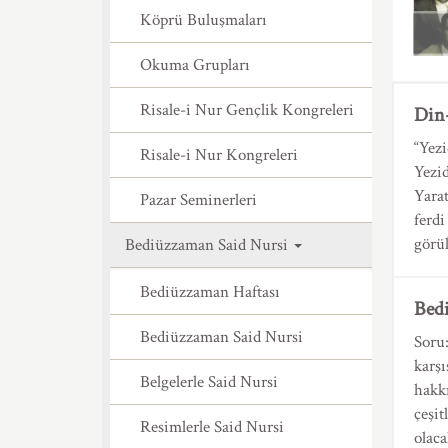
Köprü Buluşmaları
Okuma Grupları
Risale-i Nur Gençlik Kongreleri
Din
“Yezi
Risale-i Nur Kongreleri
Yezid
Yarat
Pazar Seminerleri
ferdi
görü
Bediüzzaman Said Nursi
Bediüzzaman Haftası
Bed
Bediüzzaman Said Nursi
Soru
karş
Belgelerle Said Nursi
hakkı
çeşit
Resimlerle Said Nursi
olaca