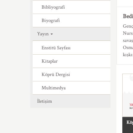
Bibliyografi
Bed
Biyografi
Genç
Nurs
Yayın
sava
Osman
Enstitü Sayfası
kışk
Kitaplar
Köprü Dergisi
Multimedya
İletişim
Köp