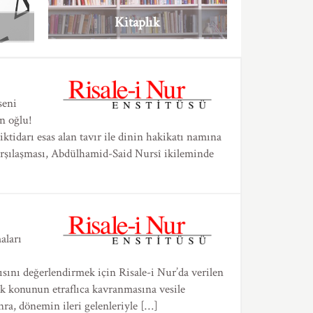
Kitaplık
seni
n oğlu!
ktidarı esas alan tavır ile dinin hakikatı namına
karşılaşması, Abdülhamid-Said Nursî ikileminde
aları
sını değerlendirmek için Risale-i Nur’da verilen
mak konunun etraflıca kavranmasına vesile
ra, dönemin ileri gelenleriyle […]