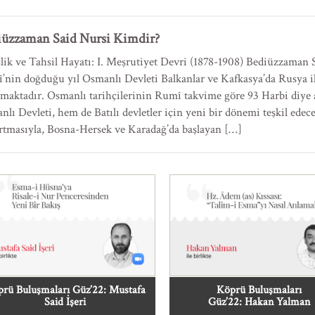
iüzzaman Said Nursi Kimdir?
lik ve Tahsil Hayatı: I. Meşrutiyet Devri (1878-1908) Bediüzzaman 
î’nin doğduğu yıl Osmanlı Devleti Balkanlar ve Kafkasya’da Rusya i
şmaktadır. Osmanlı tarihçilerinin Rumî takvime göre 93 Harbi diye
lı Devleti, hem de Batılı devletler için yeni bir dönemi teşkil edec
ırtmasıyla, Bosna-Hersek ve Karadağ’da başlayan […]
rü Buluşmaları Güz’22: Mustafa
Köprü Buluşmaları
Said İşeri
Güz’22: Hakan Yalman