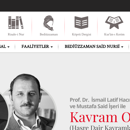
Risale-i Nur
Bediüzzaman
Köprü Dergisi
Kur'ân-ı Kerim
SAL
FAALIYETLER
BEDIÜZZAMAN SAID NURSI