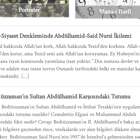
Portreler
Mana-i Harfi
-Siyaset Denkleminde Abdülhamid-Said Nursî İkilemi
d hakkında Allah’tan kork, Allah hakkında Yezid’den korkma. Allah 
’den korur, ama Yezid seni asla Allah’tan koruyamaz. Ey Hubeyre’ni
ana isyan konusunda yaratılana itaat yoktur.” Din namına devlet ve i
 ve adaleti esas tutan tavrın Osmanlı tarihindeki belki en manidar 
lmektedir. […]
iüzzaman’ın Sultan Abdülhamid Karşısındaki Tutumu
: Bediüzzaman’ın Sultan Abdülhamid ve İttihat Terakki’nin uygulam
ısındaki tutumu nasıldır? Cemalettin Efgani ve Muhammed Abduh
ndaki fikri nedir? Cevap: Bediüzzaman’ın II. Abdülhamid’e bakış açı
li bilgilere geçmeden önce, vesikalarda yer alan bilgileri dikkate al
ktır. Bediüzzaman Said Nursi’nin 1907’de İstanbul’a gelmesinden son