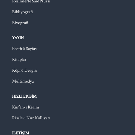
Resimlerle Said Nursi
Bibliyografi
Biyografi
YAYIN
Enstitü Sayfası
Kitaplar
Köprü Dergisi
Multimedya
HIZLI ERIŞIM
Kur’an-ı Kerim
Risale-i Nur Külliyatı
İLETIŞIM