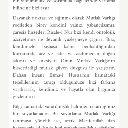
bir yükümlülük ve sorumluk bağı içinde varolma
bilincine bizi taşır.
Dayanak noktası ve sığınma olarak Mutlak Varlığı
reddeden birey kendini yalnız, yabancılaşmış,
çaresiz hisseder. Risale-i Nur bizi kendi ontolojik
azciyetimiz ile devamlı yüzleşmeye çağırır. Bizi,
kendimizle başbaşa kalma bedbahtlığından
kurtararak, acz ve fakr ve zaafımızdan doğan
sıkıntı ve anksiyeti Onun Mutlak Varlığının
hissettirdiği mutlak güven duygusu ile yatıştırır.
Dahası insanı Esma-i Hüsna’nın kainattaki
tecellilerinin tanığı olduğumuzu bizi farkına
vardırarak, kendimiz ve hayatla olan bağımızı
güçlendirir.
Bilgi kainattaki yaratılmışlık halinden çıkardığımız
bir soyutlamadır. Bu soyutlama Mutlak Varlığı
tanımaya yönelik ise, artık Marifetullah dan
bahsederiz ki, buda bizi muhabbetullah’a götürür.