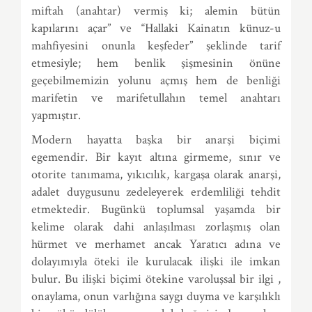
miftah (anahtar) vermiş ki; alemin bütün
kapılarını açar” ve “Hallaki Kainatın künuz-u
mahfiyesini onunla keşfeder” şeklinde tarif
etmesiyle; hem benlik şişmesinin önüne
geçebilmemizin yolunu açmış hem de benliği
marifetin ve marifetullahın temel anahtarı
yapmıştır.
Modern hayatta başka bir anarşi biçimi
egemendir. Bir kayıt altına girmeme, sınır ve
otorite tanımama, yıkıcılık, kargaşa olarak anarşi,
adalet duygusunu zedeleyerek erdemliliği tehdit
etmektedir. Bugünkü toplumsal yaşamda bir
kelime olarak dahi anlaşılması zorlaşmış olan
hürmet ve merhamet ancak Yaratıcı adına ve
dolayımıyla öteki ile kurulacak ilişki ile imkan
bulur. Bu ilişki biçimi ötekine varoluşsal bir ilgi ,
onaylama, onun varlığına saygı duyma ve karşılıklı