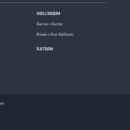
HIZLI ERIŞIM
Kur’an-ı Kerim
Risale-i Nur Külliyatı
İLETIŞIM
pp)