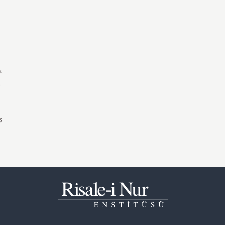
k
i
ş