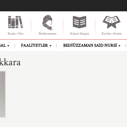
Risale-i Nur
Bediüzzaman
Köprü Dergisi
Kur'ân-ı Kerim
SAL
FAALIYETLER
BEDIÜZZAMAN SAID NURSI
kkara