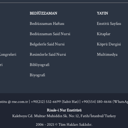
BEDIÜZZAMAN
YAYIN
Bediüzzaman Haftası
Enstitü Sayfası
Bediüzzaman Said Nursi
Kitaplar
Belgelerle Said Nursi
Köprü Dergisi
Kongreleri
Resimlerle Said Nursi
Multimedya
ri
Bibliyografi
Biyografi
stitu @ rne.com.tr
|
+90(212) 532-6699 (Sabit Hat) |
+90(554) 180-4646 (WhatsA
Risale-i Nur Enstitüsü
Kaleboyu Cd. Muhtar Muhiddin Sk. No: 12, Fatih/İstanbul/Turkey
2006 - 2021 © Tüm Hakları Saklıdır.