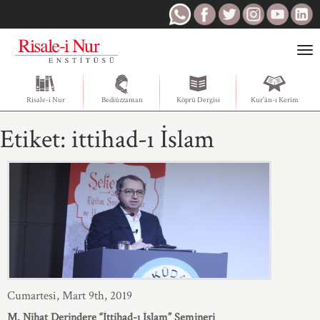
Togg
navi
Risale-i Nur
Bediüzzaman
Köprü Dergisi
Kur'ân-ı Kerim
Etiket:
ittihad-ı İslam
Cumartesi, Mart 9th, 2019
M. Nihat Derindere “İttihad-ı İslam” Semineri