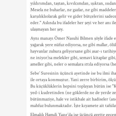
yıldırımdan, taştan, kıvılcımdan, ışıktan, ısı
Mesela ne buharlar, ne gazlar, ne gibi maddeler
karşılıklıolarak gelir ve gider bütçelerini sad
eder." Aslında bu ifadeler her şeyi ve her anı 
ulaşmayan her şey.
Aynı manayı Ömer Nasuhi Bilmen şöyle ifade et
yağarak yere nüfuz ediyorsa, ne gibi mallar, öl
hayvanlar zuhura geliyorsane gibi asar-ı tarihi
ne iniyor)sa melekler gibi, semavi kitaplar gibi
ameller gibi, neler o semalara ıttıla ediyorsa (
Sebe’ Suresinin üçüncü ayetinde ise bu ilmi iha
ile ortaya konmuştur. Yani zerre birbirim, ölç
Bu küçüklüklerin hepsini toplayan bütün ise "
yed-i kudretinden (ne göklerde ne de yerde zer
bütünmaziye, hale ve istikbale ait hadiseler (a
mahfuz bulunmaktadır. İşte kıyamete ait tafsilat
Elmalılı Hamdi Yazır’da ise üçüncü ayette geçen