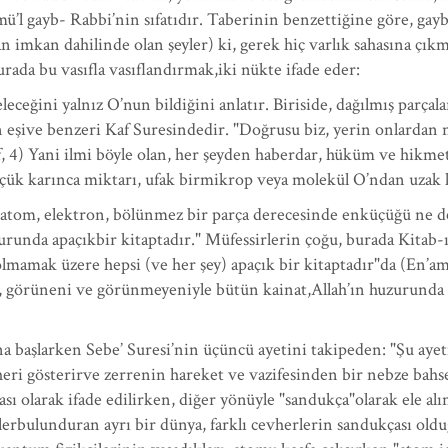
ü’l gayb- Rabbi’nin sıfatıdır. Taberinin benzettiğine göre, gay
imkan dahilinde olan şeyler) ki, gerek hiç varlık sahasına çıkm
ada bu vasıfla vasıflandırmak,iki nükte ifade eder:
geleceğini yalnız O’nun bildiğini anlatır. Biriside, dağılmış parç
 eşive benzeri Kaf Suresindedir. "Doğrusu biz, yerin onlardan n
f, 4) Yani ilmi böyle olan, her şeyden haberdar, hüküm ve hikmet
küçük karınca miktarı, ufak birmikrop veya molekül O’ndan uzak
ü atom, elektron, bölünmez bir parça derecesinde enküçüğü ne 
zurunda apaçıkbir kitaptadır." Müfessirlerin çoğu, burada Kitab
olmamak üzere hepsi (ve her şey) apaçık bir kitaptadır"da (En’a
ni, görüneni ve görünmeyeniyle bütün kainat,Allah’ın huzurunda a
a başlarken Sebe’ Suresi’nin üçüncü ayetini takipeden: "Şu aye
eri gösterirve zerrenin hareket ve vazifesinden bir nebze bahs
ı olarak ifade edilirken, diğer yönüyle "sandukça"olarak ele alı
iklerbulunduran ayrı bir dünya, farklı cevherlerin sandukçası o