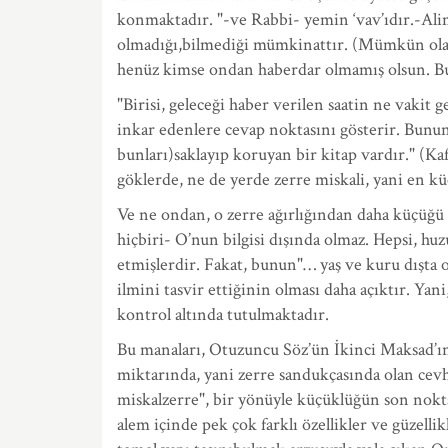
konmaktadır. "-ve Rabbi- yemin ‘vav’ıdır.-Alim
olmadığı,bilmediği mümkinattır. (Mümkün olan 
henüz kimse ondan haberdar olmamış olsun. Bur
"Birisi, geleceği haber verilen saatin ne vakit 
inkar edenlere cevap noktasını gösterir. Bunun
bunları)saklayıp koruyan bir kitap vardır." (Ka
göklerde, ne de yerde zerre miskali, yani en 
Ve ne ondan, o zerre ağırlığından daha küçüğ
hiçbiri- O’nun bilgisi dışında olmaz. Hepsi, hu
etmişlerdir. Fakat, bunun"… yaş ve kuru dışta 
ilmini tasvir ettiğinin olması daha açıktır. Ya
kontrol altında tutulmaktadır.
Bu manaları, Otuzuncu Söz’ün İkinci Maksad’ın
miktarında, yani zerre sandukçasında olan cevh
miskalzerre", bir yönüyle küçüklüğün son noktas
alem içinde pek çok farklı özellikler ve güzell