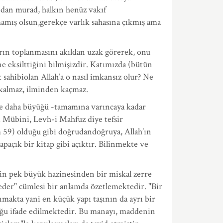
bdan murad, halkın henüz vakıf
amış olsun,gerekçe varlık sahasına çıkmış ama
aların toplanmasını akıldan uzak görerek, onu
e eksilttiğini bilmişizdir. Katımızda (bütün
 sahibiolan Allah’a o nasıl imkansız olur? Ne
 kalmaz, ilminden kaçmaz.
de daha büyüğü -tamamına varıncaya kadar
-ı Mübini, Levh-i Mahfuz diye tefsir
m 59) olduğu gibi doğrudandoğruya, Allah’ın
paçık bir kitap gibi açıktır. Bilinmekte ve
tin pek büyük hazinesinden bir miskal zerre
eder" cümlesi bir anlamda özetlemektedir. "Bir
nmakta yani en küçük yapı taşının da ayrı bir
lduğu ifade edilmektedir. Bu manayı, maddenin