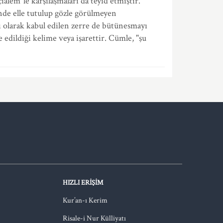
alem"le karşılaşmaları da teyid etmiştir.
nde elle tutulup gözle görülmeyen
şı olarak kabul edilen zerre de bütünesmayı
e edildiği kelime veya işarettir. Cümle, "şu
HIZLI ERIŞIM
Kur’an-ı Kerim
Risale-i Nur Külliyatı