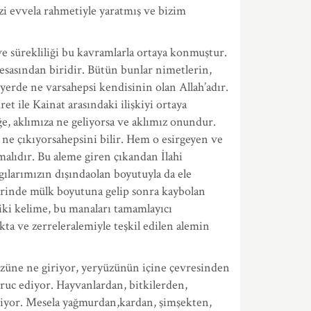
bizi evvela rahmetiyle yaratmış ve bizim
 ve sürekliliği bu kavramlarla ortaya konmuştur.
 esasından biridir. Bütün bunlar nimetlerin,
 yerde ne varsahepsi kendisinin olan Allah’adır.
t ile Kainat arasındaki ilişkiyi ortaya
e, aklımıza ne geliyorsa ve aklımız onundur.
ne çıkıyorsahepsini bilir. Hem o esirgeyen ve
malıdır. Bu aleme giren çıkandan İlahi
gılarımızın dışındaolan boyutuyla da ele
erinde mülk boyutuna gelip sonra kaybolan
iki kelime, bu manaları tamamlayıcı
a ve zerreleralemiyle teşkil edilen alemin
yüzüne ne giriyor, yeryüzünün içine çevresinden
uruc ediyor. Hayvanlardan, bitkilerden,
niyor. Mesela yağmurdan,kardan, şimşekten,