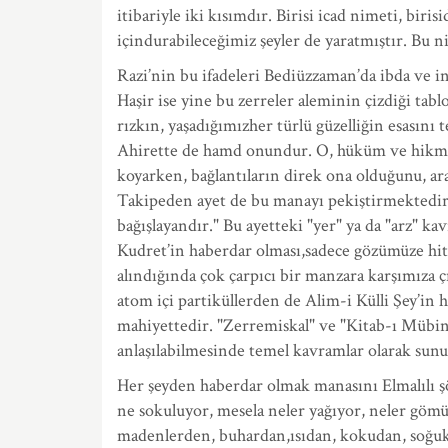
itibariyle iki kısımdır. Birisi icad nimeti, bir
içindurabileceğimiz şeyler de yaratmıştır. Bu n
Razi’nin bu ifadeleri Bediüzzaman’da ibda ve inş
Haşir ise yine bu zerreler aleminin çizdiği ta
rızkın, yaşadığımızher türlü güzelliğin esasını
Ahirette de hamd onundur. O, hüküm ve hikmet sa
koyarken, bağlantıların direk ona olduğunu, ar
Takipeden ayet de bu manayı pekiştirmektedir: 
bağışlayandır." Bu ayetteki "yer" ya da "arz" k
Kudret’in haberdar olması,sadece gözümüze hitap
alındığında çok çarpıcı bir manzara karşımıza
atom içi partiküllerden de Alim-i Külli Şey’in
mahiyettedir. "Zerremiskal" ve "Kitab-ı Mübin
anlaşılabilmesinde temel kavramlar olarak sun
Her şeyden haberdar olmak manasını Elmalılı şö
ne sokuluyor, mesela neler yağıyor, neler gömü
madenlerden, buhardan,ısıdan, kokudan, soğukt