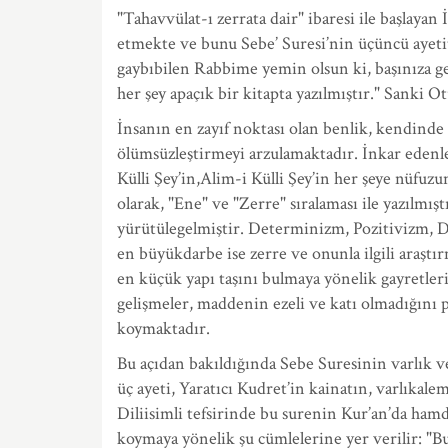
"Tahavvülat-ı zerrata dair" ibaresi ile başlaya
etmekte ve bunu Sebe’ Suresi’nin üçüncü ayetit
gaybıbilen Rabbime yemin olsun ki, başınıza g
her şey apaçık bir kitapta yazılmıştır." Sanki
İnsanın en zayıf noktası olan benlik, kendinde 
ölümsüzleştirmeyi arzulamaktadır. İnkar edenl
Külli Şey’in,Alim-i Külli Şey’in her şeye nüfu
olarak, "Ene" ve "Zerre" sıralaması ile yazılm
yürütülegelmiştir. Determinizm, Pozitivizm, Da
en büyükdarbe ise zerre ve onunla ilgili araşt
en küçük yapı taşını bulmaya yönelik gayretler
gelişmeler, maddenin ezeli ve katı olmadığını pek
koymaktadır.
Bu açıdan bakıldığında Sebe Suresinin varlık ve 
üç ayeti, Yaratıcı Kudret’in kainatın, varlıka
Diliisimli tefsirinde bu surenin Kur’an’da ham
koymaya yönelik şu cümlelerine yer verilir: "