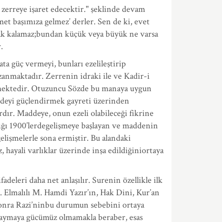
r zerreye işaret edecektir." şeklinde devam
et başımıza gelmez’ derler. Sen de ki, evet
zak kalamaz;bundan küçük veya büyük ne varsa
.
ta güç vermeyi, bunları ezelileştirip
anmaktadır. Zerrenin idraki ile ve Kadir-i
 etmektedir. Otuzuncu Sözde bu manaya uygun
addeyi güçlendirmek gayreti üzerinden
dır. Maddeye, onun ezeli olabileceği fikrine
lığı 1900’lerdegelişmeye başlayan ve maddenin
lişmelerle sona ermiştir. Bu alandaki
z, hayali varlıklar üzerinde inşa edildiğiniortaya
deleri daha net anlaşılır. Surenin özellikle ilk
. Elmalılı M. Hamdi Yazır’ın, Hak Dini, Kur’an
 sonra Razi’ninbu durumun sebebini ortaya
 saymaya gücümüz olmamakla beraber, esas