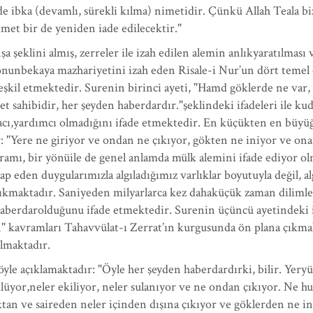
iside ibka (devamlı, sürekli kılma) nimetidir. Çünkü Allah Teala 
imet bir de yeniden iade edilecektir."
a şeklini almış, zerreler ile izah edilen alemin anlıkyaratılması
blonunbekaya mazhariyetini izah eden Risale-i Nur’un dört temel
 teşkil etmektedir. Surenin birinci ayeti, "Hamd göklerde ne var,
hibidir, her şeyden haberdardır."şeklindeki ifadeleri ile kudre
acı,yardımcı olmadığını ifade etmektedir. En küçükten en büyüğ
"Yere ne giriyor ve ondan ne çıkıyor, gökten ne iniyor ve ona 
avramı, bir yönüile de genel anlamda mülk alemini ifade ediyor ol
 eden duygularımızla algıladığımız varlıklar boyutuyla değil, al
 çıkmaktadır. Saniyeden milyarlarca kez dahaküçük zaman diliml
 haberdarolduğunu ifade etmektedir. Surenin üçüncü ayetindeki 
" kavramları Tahavvülat-ı Zerrat’ın kurgusunda ön plana çıkmakt
ulmaktadır.
yle açıklamaktadır: "Öyle her şeyden haberdardırki, bilir. Yer
lüyor,neler ekiliyor, neler sulanıyor ve ne ondan çıkıyor. Ne h
an ve saireden neler içinden dışına çıkıyor ve göklerden ne i