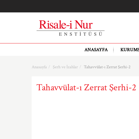
ANASAYFA
KURUM
Anasayfa
Şerh ve İzahlar
Tahavvülat-ı Zerrat Şerhi-2
Tahavvülat-ı Zerrat Şerhi-2