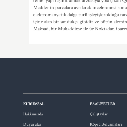
temel yapı taşınıbulmak arzusuyla yola çıkan Qua
Maddenin parçalara ayrılarak incelenmesi sonuc
elektromanyetik dalga türü işleyişlerolduğu tar
içine alan bir sandukça gibidir ve bütün alemin,
Maksad, bir Mukaddime ile üç Noktadan ibarett
KURUMSAL
FAALIYETLER
Hakkımızda
Çalıştaylar
Duyurular
Köprü Buluşmaları