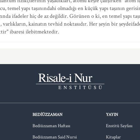
ntum fizikçilerinin yaşadıkları, atomu keşfe çalışırken "atom içi
u, temel yapı taşınındahi olmadığı en küçük yapı taşının gerisi
zında ifadeler hiç de az değildir. Görünen o ki, en temel yapı ta
 varlıkların, kainatın tevhid noktasıdır. Her şeyin bir şeydeifad
ir" ibaresi ilebitmektedir.
BEDIÜZZAMAN
YAYIN
Bediüzzaman Haftası
Enstitü Sayfası
Bediüzzaman Said Nursi
Kitaplar