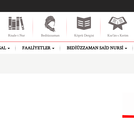
Risale-i Nur
Bediüzzaman
Köprü Dergisi
Kur'ân-ı Kerim
SAL
FAALIYETLER
BEDIÜZZAMAN SAID NURSI