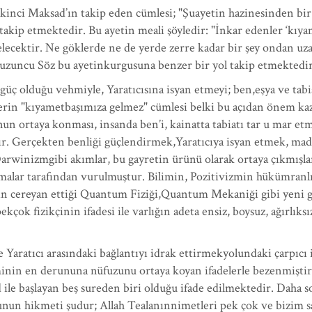
n İkinci Maksad’ın takip eden cümlesi; "Şuayetin hazinesinden bi
akip etmektedir. Bu ayetin meali şöyledir: "İnkar edenler ‘kıyam
elecektir. Ne göklerde ne de yerde zerre kadar bir şey ondan u
 Otuzuncu Söz bu ayetinkurgusuna benzer bir yol takip etmektedir
güç olduğu vehmiyle, Yaratıcısına isyan etmeyi; ben,eşya ve tabia
erin "kıyametbaşımıza gelmez" cümlesi belki bu açıdan önem kaz
zunun ortaya konması, insanda ben’i, kainatta tabiatı tar u mar
ıştır. Gerçekten benliği güçlendirmek,Yaratıcıya isyan etmek, m
rwinizmgibi akımlar, bu gayretin ürünü olarak ortaya çıkmışlar
ırmalar tarafından vurulmuştur. Bilimin, Pozitivizmin hükümran
in cereyan ettiği Quantum Fiziği,Quantum Mekaniği gibi yeni ge
çok fizikçinin ifadesi ile varlığın adeta ensiz, boysuz, ağırlıksı
Yaratıcı arasındaki bağlantıyı idrak ettirmekyolundaki çarpıcı ifa
leminin en derununa nüfuzunu ortaya koyan ifadelerle bezenmiştir
d ile başlayan beş sureden biri olduğu ifade edilmektedir. Daha
Bunun hikmeti şudur; Allah Tealanınnimetleri pek çok ve bizim