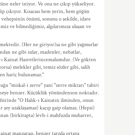
üne neler iniyor. Ve ona ne çıkıp yükseliyor.
elip çıkıyor. Kısacası hem yerin, hem göğün
ir vehepsinin önünü, sonunu o şekilde, idare
imiz ve bilmediğimiz, algılarımıza ulaşan ve
ektedir. (Her ne giriyor)sa ne gibi yağmurlar
ından ne gibi sular, madenler, nebatlar,
lık-ı Kainat Hazretlerincemalumdur. (Ve gökten
orsa) melekler gibi, temiz sözler gibi, salih
nden hariç bulunamaz."
uğu "miskal-i zerre" yani "zerre miktarı" tabiri
e eneye benzer. Küçüklük yönündenson noktadır.
fsirinde "O Halık-ı Kainatın ilminden, onun
 şey uzaklaşamaz) kaçıp gaip olamaz. (Hepsi)
ulunan (birkitapta) levh-i mahfuzda muharrer,
kainat manzarası, benzer tarzda ortaya