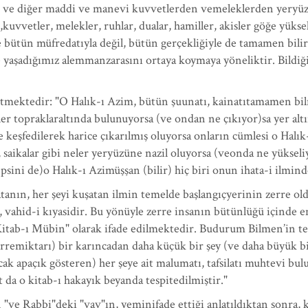
dan ve diğer maddi ve manevi kuvvetlerden vemeleklerden yeryüz
,kuvvetler, melekler, ruhlar, dualar, hamiller, akisler göğe yüks
ece bütün müfredatıyla değil, bütün gerçekliğiyle de tamamen bil
ile yaşadığımız alemmanzarasını ortaya koymaya yöneliktir. Bildiğ
mektedir: "O Halık-ı Azim, bütün şuunatı, kainatıtamamen bilm
üler topraklaraltında bulunuyorsa (ve ondan ne çıkıyor)sa yer alt
ye keşfedilerek harice çıkarılmış oluyorsa onların cümlesi o Ha
, saikalar gibi neler yeryüzüne nazil oluyorsa (veonda ne yükseliy
hepsini de)o Halık-ı Azimüşşan (bilir) hiç biri onun ihata-i ilmi
tanın, her şeyi kuşatan ilmin temelde başlangıçyerinin zerre old
ü, vahid-i kıyasidir. Bu yönüyle zerre insanın bütünlüğü içind
Kitab-ı Mübin" olarak ifade edilmektedir. Budurum Bilmen’in te
remiktarı) bir karıncadan daha küçük bir şey (ve daha büyük bir
ncak apaçık gösteren) her şeye ait malumatı, tafsilatı muhtevi b
 da o kitab-ı hakayık beyanda tespitedilmiştir."
 "ve Rabbi"deki "vav"ın, yeminifade ettiği anlatıldıktan sonra, 