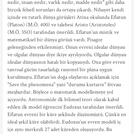
nedir, insan nedir, varlık nedir, madde nedir" gibi daha
birçok felsefi sorunları da ortaya çıkardı. Nihayet kendi
içinde en tutarlı dünya görüşleri Atina okulunda Eflatun
(Platon) (M.Ö. 400) ve talebesi Aristo (Aristoteles)
(M.Ö. 3SO) tarafından önerildi. Eflatun’un mistik ve
matematiksel bir dünya görüşü vardı. Pisagor
geleneğinden etkilenmişti. Onun evreni idealar dünyası
ve olgular dünyası diye ikiye ayrılıyordu. Olgular dünyası
idealar dünyasının hatalı bir kopyasıydı. Ona göre evren
tanrısal gücün tasarladığı rasyonel bir plana uygun
kurulmuştu. Eflatun’un doğa olaylarını açıklamak için
"Save the phenomena" yani "durumu kurtarın" fetvası
meşhurdur. Böylece o matematik modellemeye yol
açıyordu. Astronomide ilk bilimsel teori olarak kabul
edilen ilk model öğrencisi Eudoxus tarafından önerildi.
Eflatun evreni bir küre şeklinde düşünmüştü. Çünkü en
ideal şekil küre olabilirdi. Eudoxus’un evren modeli iç
içe aynı merkezli 27 adet küreden oluşuyordu. Bu