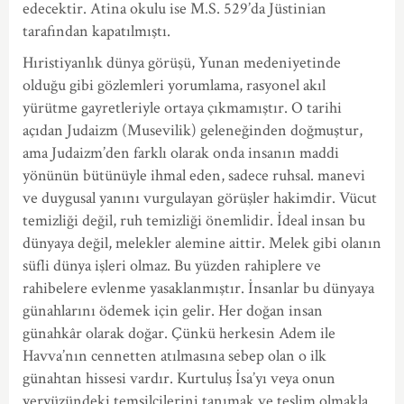
edecektir. Atina okulu ise M.S. 529’da Jüstinian
tarafından kapatılmıştı.
Hıristiyanlık dünya görüşü, Yunan medeniyetinde
olduğu gibi gözlemleri yorumlama, rasyonel akıl
yürütme gayretleriyle ortaya çıkmamıştır. O tarihi
açıdan Judaizm (Musevilik) geleneğinden doğmuştur,
ama Judaizm’den farklı olarak onda insanın maddi
yönünün bütünüyle ihmal eden, sadece ruhsal. manevi
ve duygusal yanını vurgulayan görüşler hakimdir. Vücut
temizliği değil, ruh temizliği önemlidir. İdeal insan bu
dünyaya değil, melekler alemine aittir. Melek gibi olanın
süfli dünya işleri olmaz. Bu yüzden rahiplere ve
rahibelere evlenme yasaklanmıştır. İnsanlar bu dünyaya
günahlarını ödemek için gelir. Her doğan insan
günahkâr olarak doğar. Çünkü herkesin Adem ile
Havva’nın cennetten atılmasına sebep olan o ilk
günahtan hissesi vardır. Kurtuluş İsa’yı veya onun
yeryüzündeki temsilcilerini tanımak ve teslim olmakla