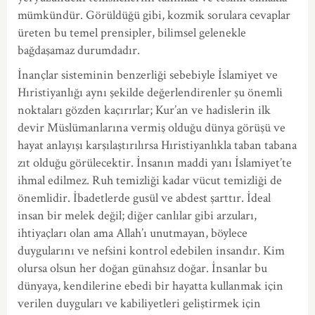
mümkündür. Görüldüğü gibi, kozmik sorulara cevaplar
üreten bu temel prensipler, bilimsel gelenekle
bağdaşamaz durumdadır.
İnançlar sisteminin benzerliği sebebiyle İslamiyet ve
Hıristiyanlığı aynı şekilde değerlendirenler şu önemli
noktaları gözden kaçırırlar; Kur’an ve hadislerin ilk
devir Müslümanlarına vermiş olduğu dünya görüşü ve
hayat anlayışı karşılaştırılırsa Hıristiyanlıkla taban tabana
zıt olduğu görülecektir. İnsanın maddi yanı İslamiyet’te
ihmal edilmez. Ruh temizliği kadar vücut temizliği de
önemlidir. İbadetlerde gusül ve abdest şarttır. İdeal
insan bir melek değil; diğer canlılar gibi arzuları,
ihtiyaçları olan ama Allah’ı unutmayan, böylece
duygularını ve nefsini kontrol edebilen insandır. Kim
olursa olsun her doğan günahsız doğar. İnsanlar bu
dünyaya, kendilerine ebedi bir hayatta kullanmak için
verilen duyguları ve kabiliyetleri geliştirmek için