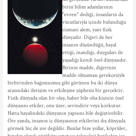
birisi bilim adamlarının
"evren" dediği, insanların da
vücutlarıyla içinde bulunduğu
cismani alem, yani fizik
dünyadır. Diğeri de her
insanın düşündüğü, hayal
ettiği, inandığı, duyguları ile
yaşadığı kendi özel dünyasıdır.
Birinin madde, diğerinin
madde olmaması gerekçesiyle
birbirinden bağımsızmış gibi görünen bu iki dünya
arasındaki iletişim ve etkileşme şüphesiz bir gerçektir.
Fizik dünyada olan bir olay, haber bile olsa kişinin özel
dünyasını etkiler, onu üzer, sevindirir veya korkutur.
Hatta hayalindeki dünyanın yapısını bile değiştirebilir.
Öte yanda, insanın iç dünyasının etkilerini dış dünyada
görmek hiç de zor değildir. Bunlar bize yollar, köprüler,
binalar olarak gözükür; sanat ve teknoloji harikaları ise