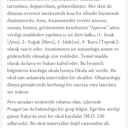
tartışılmış, değiştirilmiş, geliştirilmiştir. Her ikisi de
dünyayı evrenin merkezinde kısa bir silindir biçiminde
düşünüyordu. Ama, Anaximender evreni sınırsız,
sonsuz, bitmez, görünmeyen kendisinin "Aperon" adını
verdiği maddeden yapılmış iç içe dört halka, (1- Sıcak
[Ateş], 2- Soğuk [Hava], 3- Islak[su], 4- Kuru [Toprak])
olarak tasvir eder. Anaximenes ise sonsuzluğu somut ve
gözlenebilir olmadığı için reddeder. Temel madde
olarak da hava ve buharı kabul eder. Bu İyonya’lı
bilginlerin kurduğu okula İyonya Okulu adı verilir. Bu
okul tam anlamıyla materyalist bir okuldur. Oluşturduğu
dünya görüşlerinde herhangi bir tanrıya veya tanrılara
yer yoktur.
Pers savaşları nedeniyle rahatsız olan, içlerinde
Pisagor’un da bulunduğu bir grup bilgin, Ege’den ayrılıp
güney İtalya’da yeni bir okul kurdular (M.Ö. 530
yıllarında). Bu okul materyalist değil rasyonalist idi.