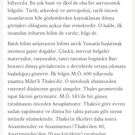
biliyordu. Bu çok basit ve ilkel de olsa bir astronomik
bilgidir. Tarih, arkeoloji ve antropoloji, tarih öncesi
insanlarının bile gözlemlerden kaynaklanan dünya
görüşleri olduğunu açıkça ilan etmektedir. O halde, ilk
insandan itibaren bilim de vardır, bilgi de.
Batılı bilim anlayışının bilimi antik Yunanla başlatmak
istemesi gayet doğaldır. Çünkü, mevcut belgeler
materyalist, rasyonalist, tanrı tanımaz bugünkü Batı
benzeri dünya görüşlerinin o devirlerde ortaya çıkmaya
başladığını gösterir. İlk bilgin M.Ö. 600 yıllarında
yaşamış Milet’li Thales’dir. O mitolojik düşünceden
rasyonel düşünceye geçişi simgeler. Thales geometride
ispat fikrini getirmiştir. M.Ö. 585’de bir güneş
tutulmasını önceden hesaplamıştır. Thales’e göre evren
sudan yapılmıştır ve dünya bir tahta parçası gibi suyun
üstünde yüzmektedir. Thales’in fikirleri daha sonra
Anaximender ve Anaximenes (Thales’den 40,
Anaximender’den 20 yaş küçüktür) tarafından