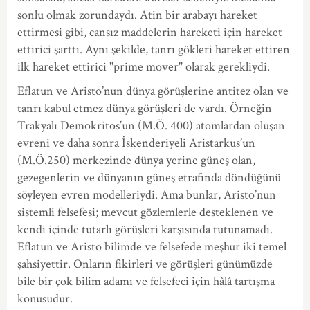
sonlu olmak zorundaydı. Atin bir arabayı hareket
ettirmesi gibi, cansız maddelerin hareketi için hareket
ettirici şarttı. Aynı şekilde, tanrı gökleri hareket ettiren
ilk hareket ettirici "prime mover" olarak gerekliydi.
Eflatun ve Aristo’nun dünya görüşlerine antitez olan ve
tanrı kabul etmez dünya görüşleri de vardı. Örneğin
Trakyalı Demokritos’un (M.Ö. 400) atomlardan oluşan
evreni ve daha sonra İskenderiyeli Aristarkus’un
(M.Ö.250) merkezinde dünya yerine güneş olan,
gezegenlerin ve dünyanın güneş etrafında döndüğünü
söyleyen evren modelleriydi. Ama bunlar, Aristo’nun
sistemli felsefesi; mevcut gözlemlerle desteklenen ve
kendi içinde tutarlı görüşleri karşısında tutunamadı.
Eflatun ve Aristo bilimde ve felsefede meşhur iki temel
şahsiyettir. Onların fikirleri ve görüşleri günümüzde
bile bir çok bilim adamı ve felsefeci için hâlâ tartışma
konusudur.