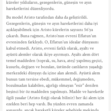
küreler yıldızların, gezegenlerin, güneşin ve ayın
hareketlerini düzenliyordu.
Bu model Aristo tarafından daha da geliştirildi.
Gezegenlerin, güneşin ve ayın hareketlerini daha iyi
açıklayabilmek için Aristo kürelerin sayısını 56’ya
çıkardı. Buna rağmen, Aristo’nun evreni Eflatun’un
evreninden farklıydı. O, Eflatun’un idealar dünyasını
kabul etmedi. Aristo, evreni farklı olarak, ayaltı ve
ayüstü alemler olarak ikiye ayırmıştı. Ayaltı alem dört
temel maddeden (toprak, su, hava, ateş) yapılmış geçici,
kusurlu, değişen ve bozulan, üstünde canlıların yaşadığı
merkezdeki dünyayı da içine alan alemdi. Ayüstü alem
bunun tam tersine ebedi, mükemmel, değişmeden,
bozulmadan kalabilen, ağırlığı olmayan "esir" denilen
beşinci bir öz maddeden yapılmıştı. Madde ve hareketle
ilgili yasalar (Aristo fiziği olarak bilinir) her iki alem için
ezelden beri hep vardı. Bu yüzden evren zamanda
sonsuzdu, ancak hareketli küreler sebebiyle mekânda