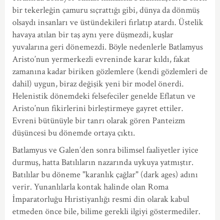
bir tekerleğin çamuru sıçrattığı gibi, dünya da dönmüş
olsaydı insanları ve üstündekileri fırlatıp atardı. Üstelik
havaya atılan bir taş aynı yere düşmezdi, kuşlar
yuvalarına geri dönemezdi. Böyle nedenlerle Batlamyus
Aristo’nun yermerkezli evreninde karar kıldı, fakat
zamanına kadar biriken gözlemlere (kendi gözlemleri de
dahil) uygun, biraz değişik yeni bir model önerdi.
Helenistik dönemdeki felsefeciler genelde Eflatun ve
Aristo’nun fikirlerini birleştirmeye gayret ettiler.
Evreni bütünüyle bir tanrı olarak gören Panteizm
düşüncesi bu dönemde ortaya çıktı.
Batlamyus ve Galen’den sonra bilimsel faaliyetler iyice
durmuş, hatta Batılıların nazarında uykuya yatmıştır.
Batılılar bu döneme "karanlık çağlar" (dark ages) adını
verir. Yunanlılarla kontak halinde olan Roma
İmparatorluğu Hıristiyanlığı resmi din olarak kabul
etmeden önce bile, bilime gerekli ilgiyi göstermediler.