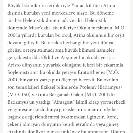
Büyük İskender’in fetihleriyle Yunan kültürü Atina
dışında kurulan yeni merkezlere ulaştı. Bu döneme
tarihte Helenistik dönem adı verilir. Helenistik
dönemde Mısır’daki İskenderiye Okulu meşhurdu. M.Ö.
200’lü yıllarda kurulan bu okul, Atina okulunun bir çeşit
devamı gibiydi. Bu okulda herhangi bir yeni dünya
görüşü ortaya atılmadı ama büyük bilimsel hamleler
gerçekleştirildi. Öklid ve Arşimet bu okulda yetişti.
Aristo dünyanın yuvarlak olduğunu felsefi bir çıkarımla
Söylemişti ama bu okulda yetişen Eratosthenes (M.Ö.
200) dünyanın yarıçapını ölçmeyi becerdi. Bu okulun
son temsilcileri fiziksel bilimlerde Ptolemy (Batlamyus)
(M.Ö. 150) ve tıpta Bergamalı Galen (M.Ö. 200)’dir.
Batlamyus’un yazdığı "Almagest" isimli kitap yermerkezli
ve güneşmerkezli dünya görüşlerini zamanın bilgileri
ışığında değerlendirmesi bakımından ilginçtir. İteni,
çekeni olmayan dünyanın kendi etrafında veya güneş
etrafında dönüyor olması imkânsız bulunmuştur. Dönen