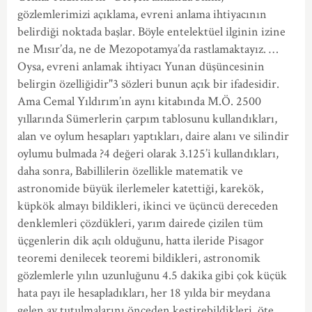
gözlemlerimizi açıklama, evreni anlama ihtiyacının
belirdiği noktada başlar. Böyle entelektüel ilginin izine
ne Mısır’da, ne de Mezopotamya’da rastlamaktayız. …
Oysa, evreni anlamak ihtiyacı Yunan düşüncesinin
belirgin özelliğidir"3 sözleri bunun açık bir ifadesidir.
Ama Cemal Yıldırım’ın aynı kitabında M.Ö. 2500
yıllarında Sümerlerin çarpım tablosunu kullandıkları,
alan ve oylum hesapları yaptıkları, daire alanı ve silindir
oylumu bulmada ?4 değeri olarak 3.125’i kullandıkları,
daha sonra, Babillilerin özellikle matematik ve
astronomide büyük ilerlemeler katettiği, karekök,
küpkök almayı bildikleri, ikinci ve üçüncü dereceden
denklemleri çözdükleri, yarım dairede çizilen tüm
üçgenlerin dik açılı olduğunu, hatta ileride Pisagor
teoremi denilecek teoremi bildikleri, astronomik
gözlemlerle yılın uzunluğunu 4.5 dakika gibi çok küçük
hata payı ile hesapladıkları, her 18 yılda bir meydana
gelen ay tutulmalarını önceden kestirebildikleri, öte