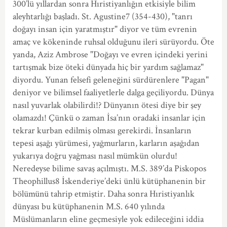
300’lü yıllardan sonra Hıristiyanlığın etkisiyle bilim
aleyhtarlığı başladı. St. Agustine7 (354-430), "tanrı
doğayı insan için yaratmıştır" diyor ve tüm evrenin
amaç ve kökeninde ruhsal olduğunu ileri sürüyordu. Öte
yanda, Aziz Ambrose "Doğayı ve evren içindeki yerini
tartışmak bize öteki dünyada hiç bir yardım sağlamaz"
diyordu. Yunan felsefi geleneğini sürdürenlere "Pagan"
deniyor ve bilimsel faaliyetlerle dalga geçiliyordu. Dünya
nasıl yuvarlak olabilirdi!? Dünyanın ötesi diye bir şey
olamazdı! Çünkü o zaman İsa’nın oradaki insanlar için
tekrar kurban edilmiş olması gerekirdi. İnsanların
tepesi aşağı yürümesi, yağmurların, karların aşağıdan
yukarıya doğru yağması nasıl mümkün olurdu!
Neredeyse bilime savaş açılmıştı. M.S. 389’da Piskopos
Theophillus8 İskenderiye’deki ünlü kütüphanenin bir
bölümünü tahrip etmiştir. Daha sonra Hıristiyanlık
dünyası bu kütüphanenin M.S. 640 yılında
Müslümanların eline geçmesiyle yok edileceğini iddia