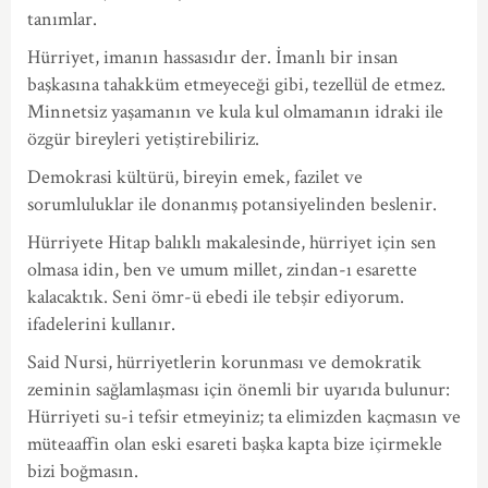
tanımlar.
Hürriyet, imanın hassasıdır der. İmanlı bir insan
başkasına tahakküm etmeyeceği gibi, tezellül de etmez.
Minnetsiz yaşamanın ve kula kul olmamanın idraki ile
özgür bireyleri yetiştirebiliriz.
Demokrasi kültürü, bireyin emek, fazilet ve
sorumluluklar ile donanmış potansiyelinden beslenir.
Hürriyete Hitap balıklı makalesinde, hürriyet için sen
olmasa idin, ben ve umum millet, zindan-ı esarette
kalacaktık. Seni ömr-ü ebedi ile tebşir ediyorum.
ifadelerini kullanır.
Said Nursi, hürriyetlerin korunması ve demokratik
zeminin sağlamlaşması için önemli bir uyarıda bulunur:
Hürriyeti su-i tefsir etmeyiniz; ta elimizden kaçmasın ve
müteaaffin olan eski esareti başka kapta bize içirmekle
bizi boğmasın.