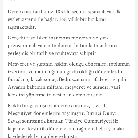
***
Demokrasi tarihimiz, 1837de seçim esasına dayalı ilk
eyalet sistemi ile başlar. 168 yıllık bir birikimi
taşımaktadır.
Gerçekte ise İslam inancının meşveret ve şura
prensibine dayanan toplumun bütün katmanlarına
yerleşmiş bir tarih ve muhtevaya sahiptir.
Meşveret ve şuranın hakim olduğu dönemler, toplumun
izzetinin ve mutluluğunun güçlü olduğu dönemlerdir.
Buradan çıkacak sonuç, Bediüzzamanın ifade ettiği gibi
Asyanın bahtının miftahı, meşveret ve şuradır, yani
kendini yönetme iradesi olan demokrasidir.
Köklü bir geçmişi olan demokrasimiz, I. ve II.
Meşrutiyet dönemlerini yaşamıştır. Birinci Dünya
Savaşı sonrasında kurulan Türkiye Cumhuriyeti ile
kapalı ve kesintili dönemlerine rağmen, belli aşamalar
kaydederek bu günlere gelmiştir.