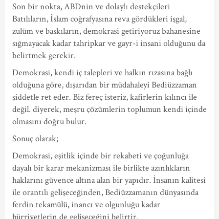
Son bir nokta, ABDnin ve dolaylı destekçileri
Batılıların, İslam coğrafyasına reva gördükleri işgal,
zulüm ve baskıların, demokrasi getiriyoruz bahanesine
sığmayacak kadar tahripkar ve gayr-i insani olduğunu da
belirtmek gerekir.
Demokrasi, kendi iç talepleri ve halkın rızasına bağlı
olduğuna göre, dışarıdan bir müdahaleyi Bediüzzaman
şiddetle ret eder. Biz fereç isteriz, kafirlerin kılıncı ile
değil. diyerek, meşru çözümlerin toplumun kendi içinde
olmasını doğru bulur.
Sonuç olarak;
Demokrasi, eşitlik içinde bir rekabeti ve çoğunluğa
dayalı bir karar mekanizması ile birlikte azınlıkların
haklarını güvence altına alan bir yapıdır. İnsanın kalitesi
ile orantılı gelişeceğinden, Bediüzzamanın dünyasında
ferdin tekamülü, inancı ve olgunluğu kadar
hürriyetlerin de gelişeceğini belirtir.