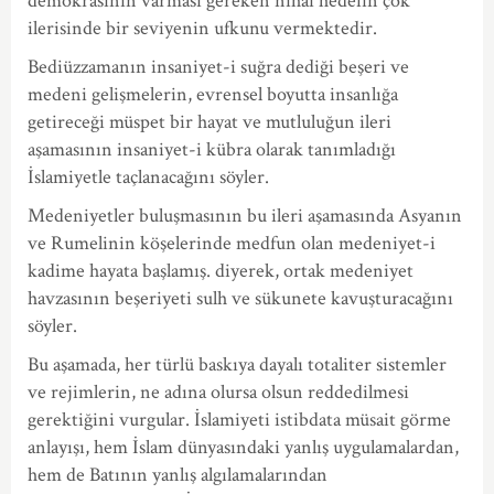
demokrasinin varması gereken nihai hedefin çok
ilerisinde bir seviyenin ufkunu vermektedir.
Bediüzzamanın insaniyet-i suğra dediği beşeri ve
medeni gelişmelerin, evrensel boyutta insanlığa
getireceği müspet bir hayat ve mutluluğun ileri
aşamasının insaniyet-i kübra olarak tanımladığı
İslamiyetle taçlanacağını söyler.
Medeniyetler buluşmasının bu ileri aşamasında Asyanın
ve Rumelinin köşelerinde medfun olan medeniyet-i
kadime hayata başlamış. diyerek, ortak medeniyet
havzasının beşeriyeti sulh ve sükunete kavuşturacağını
söyler.
Bu aşamada, her türlü baskıya dayalı totaliter sistemler
ve rejimlerin, ne adına olursa olsun reddedilmesi
gerektiğini vurgular. İslamiyeti istibdata müsait görme
anlayışı, hem İslam dünyasındaki yanlış uygulamalardan,
hem de Batının yanlış algılamalarından