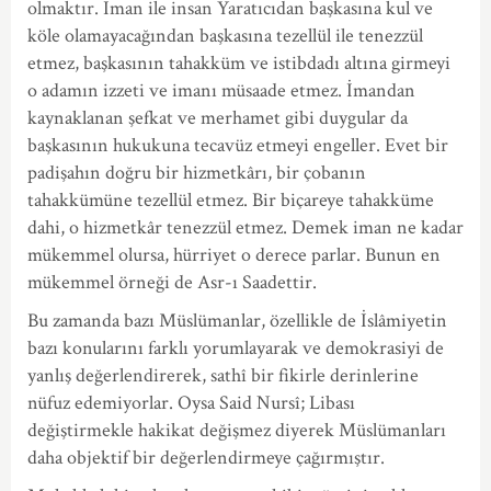
olmaktır. İman ile insan Yaratıcıdan başkasına kul ve
köle olamayacağından başkasına tezellül ile tenezzül
etmez, başkasının tahakküm ve istibdadı altına girmeyi
o adamın izzeti ve imanı müsaade etmez. İmandan
kaynaklanan şefkat ve merhamet gibi duygular da
başkasının hukukuna tecavüz etmeyi engeller. Evet bir
padişahın doğru bir hizmetkârı, bir çobanın
tahakkümüne tezellül etmez. Bir biçareye tahakküme
dahi, o hizmetkâr tenezzül etmez. Demek iman ne kadar
mükemmel olursa, hürriyet o derece parlar. Bunun en
mükemmel örneği de Asr-ı Saadettir.
Bu zamanda bazı Müslümanlar, özellikle de İslâmiyetin
bazı konularını farklı yorumlayarak ve demokrasiyi de
yanlış değerlendirerek, sathî bir fikirle derinlerine
nüfuz edemiyorlar. Oysa Said Nursî; Libası
değiştirmekle hakikat değişmez diyerek Müslümanları
daha objektif bir değerlendirmeye çağırmıştır.