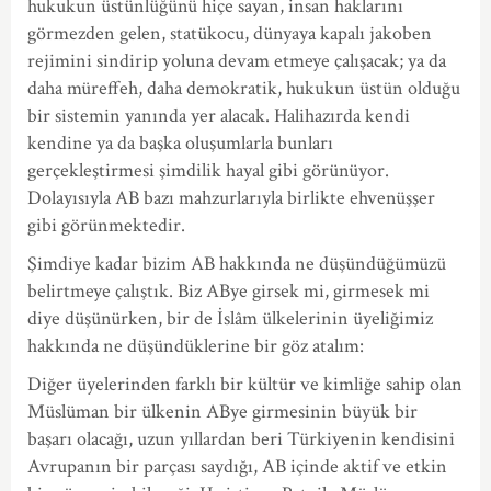
hukukun üstünlüğünü hiçe sayan, insan haklarını
görmezden gelen, statükocu, dünyaya kapalı jakoben
rejimini sindirip yoluna devam etmeye çalışacak; ya da
daha müreffeh, daha demokratik, hukukun üstün olduğu
bir sistemin yanında yer alacak. Halihazırda kendi
kendine ya da başka oluşumlarla bunları
gerçekleştirmesi şimdilik hayal gibi görünüyor.
Dolayısıyla AB bazı mahzurlarıyla birlikte ehvenüşşer
gibi görünmektedir.
Şimdiye kadar bizim AB hakkında ne düşündüğümüzü
belirtmeye çalıştık. Biz ABye girsek mi, girmesek mi
diye düşünürken, bir de İslâm ülkelerinin üyeliğimiz
hakkında ne düşündüklerine bir göz atalım:
Diğer üyelerinden farklı bir kültür ve kimliğe sahip olan
Müslüman bir ülkenin ABye girmesinin büyük bir
başarı olacağı, uzun yıllardan beri Türkiyenin kendisini
Avrupanın bir parçası saydığı, AB içinde aktif ve etkin