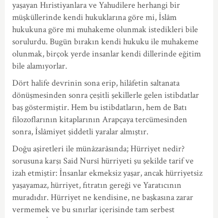
yaşayan Hıristiyanlara ve Yahudilere herhangi bir
müşküllerinde kendi hukuklarına göre mi, İslâm
hukukuna göre mi muhakeme olunmak istedikleri bile
sorulurdu. Bugün bırakın kendi hukuku ile muhakeme
olunmak, birçok yerde insanlar kendi dillerinde eğitim
bile alamıyorlar.
Dört halife devrinin sona erip, hilâfetin saltanata
dönüşmesinden sonra çeşitli şekillerle gelen istibdatlar
baş göstermiştir. Hem bu istibdatların, hem de Batı
filozoflarının kitaplarının Arapçaya tercümesinden
sonra, İslâmiyet şiddetli yaralar almıştır.
Doğu aşiretleri ile münâzarâsında; Hürriyet nedir?
sorusuna karşı Said Nursî hürriyeti şu şekilde tarif ve
izah etmiştir: İnsanlar ekmeksiz yaşar, ancak hürriyetsiz
yaşayamaz, hürriyet, fıtratın gereği ve Yaratıcının
muradıdır. Hürriyet ne kendisine, ne başkasına zarar
vermemek ve bu sınırlar içerisinde tam serbest