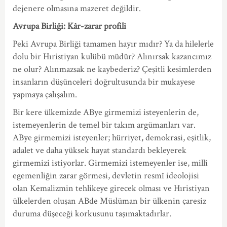
dejenere olmasına mazeret değildir.
Avrupa Birliği: Kâr-zarar profili
Peki Avrupa Birliği tamamen hayır mıdır? Ya da hilelerle
dolu bir Hıristiyan kulübü müdür? Alınırsak kazancımız
ne olur? Alınmazsak ne kaybederiz? Çeşitli kesimlerden
insanların düşünceleri doğrultusunda bir mukayese
yapmaya çalışalım.
Bir kere ülkemizde ABye girmemizi isteyenlerin de,
istemeyenlerin de temel bir takım argümanları var.
ABye girmemizi isteyenler; hürriyet, demokrasi, eşitlik,
adalet ve daha yüksek hayat standardı bekleyerek
girmemizi istiyorlar. Girmemizi istemeyenler ise, millî
egemenliğin zarar görmesi, devletin resmî ideolojisi
olan Kemalizmin tehlikeye girecek olması ve Hıristiyan
ülkelerden oluşan ABde Müslüman bir ülkenin çaresiz
duruma düşeceği korkusunu taşımaktadırlar.