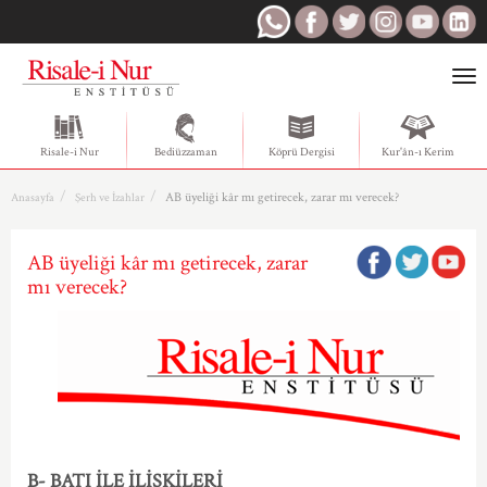
Togg
navi
Risale-i Nur
Bediüzzaman
Köprü Dergisi
Kur'ân-ı Kerim
AB üyeliği kâr mı getirecek, zarar mı verecek?
Anasayfa
Şerh ve İzahlar
AB üyeliği kâr mı getirecek, zarar
mı verecek?
B- BATI İLE İLİŞKİLERİ