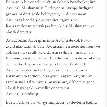
Fransanın bir önceki müftüsü Soheib Bencheikh; Biz
Avrupalı Müslümanlar Türkiyenin Avrupa Birliğine
girmesini dört gözle bekliyoruz, çünkü o zaman
Avrupada kendisiyle gurur duyacağımız ve
hassasiyetlerimizi paylaşan büyük bir Müslüman ülke
olacak demiştir.
Ayrıca bizim ABye girmemiz AB için de çok büyük
avantajlar taşımaktadır. Avrupanın en genç nüfusuna ve
çok önemli yer altı kaynaklarına sahibiz. İnsancıl bir
toplumuz ve Avrupanın İslâm dünyasına açılmasında çok
önemli bir köprü vazifesi görebiliriz. Katılım ile
Avrupalılaşmaktan korkuyorsak, biraz etrafımıza
bakmamız yeterlidir. Zira giyim kuşamımız, ölçü ve
tartılarımız, takvimimiz, anayasamız, alfabemiz, genel
olarak hayat şeklimiz yıllar önce zaten
Avrupalılaştırılmıştı.
Evet, Türkiye bir yol ayrımındadır; ya devletin baskıcı,