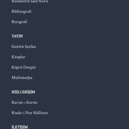
Resimlerle Said Nursi
Bibliyografi
Biyografi
YAYIN
Enstitü Sayfası
Kitaplar
Köprü Dergisi
Multimedya
HIZLI ERIŞIM
Kur’an-ı Kerim
Risale-i Nur Külliyatı
İLETIŞIM