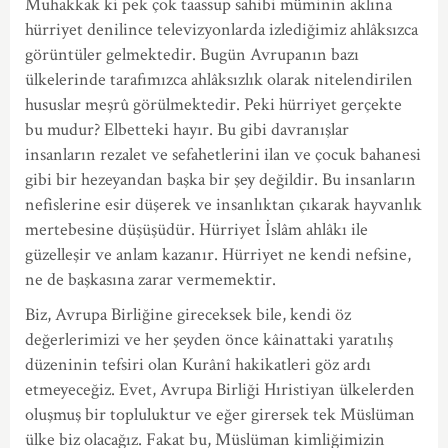
Muhakkak ki pek çok taassup sahibi müminin aklına
hürriyet denilince televizyonlarda izlediğimiz ahlâksızca
görüntüler gelmektedir. Bugün Avrupanın bazı
ülkelerinde tarafımızca ahlâksızlık olarak nitelendirilen
hususlar meşrû görülmektedir. Peki hürriyet gerçekte
bu mudur? Elbetteki hayır. Bu gibi davranışlar
insanların rezalet ve sefahetlerini ilan ve çocuk bahanesi
gibi bir hezeyandan başka bir şey değildir. Bu insanların
nefislerine esir düşerek ve insanlıktan çıkarak hayvanlık
mertebesine düşüşüdür. Hürriyet İslâm ahlâkı ile
güzelleşir ve anlam kazanır. Hürriyet ne kendi nefsine,
ne de başkasına zarar vermemektir.
Biz, Avrupa Birliğine gireceksek bile, kendi öz
değerlerimizi ve her şeyden önce kâinattaki yaratılış
düzeninin tefsiri olan Kurânî hakikatleri göz ardı
etmeyeceğiz. Evet, Avrupa Birliği Hıristiyan ülkelerden
oluşmuş bir topluluktur ve eğer girersek tek Müslüman
ülke biz olacağız. Fakat bu, Müslüman kimliğimizin