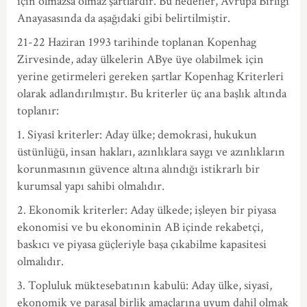
için olmazsa olmaz şartlardır. Bu hedefler, Avrupa Birliği
Anayasasında da aşağıdaki gibi belirtilmiştir.
21-22 Haziran 1993 tarihinde toplanan Kopenhag
Zirvesinde, aday ülkelerin ABye üye olabilmek için
yerine getirmeleri gereken şartlar Kopenhag Kriterleri
olarak adlandırılmıştır. Bu kriterler üç ana başlık altında
toplanır:
1. Siyasî kriterler: Aday ülke; demokrasi, hukukun
üstünlüğü, insan hakları, azınlıklara saygı ve azınlıkların
korunmasının güvence altına alındığı istikrarlı bir
kurumsal yapı sahibi olmalıdır.
2. Ekonomik kriterler: Aday ülkede; işleyen bir piyasa
ekonomisi ve bu ekonominin AB içinde rekabetçi,
baskıcı ve piyasa güçleriyle başa çıkabilme kapasitesi
olmalıdır.
3. Topluluk müktesebatının kabulü: Aday ülke, siyasî,
ekonomik ve parasal birlik amaçlarına uyum dahil olmak