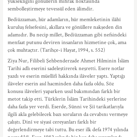
yüksekliğini gönüllerin mihrak noktasında
sembolleştirmeye tevessül eden âlimdir.
Bediüzzaman, hür adamların, hür memleketinin ilâhî
kuruluş felsefesini, akıllara ve gönüllere nakşeden din
adamıdır. Bu necip millet, Bediüzzaman gibi nefsindeki
menfaat putunu deviren insanların hizmetine çok, ama
çok muhtaçtır. (Tarihçe-i Hayat, 1994, s. 552)
Ziya Nur, Filibeli Şehbenderzade Ahmet Hilminin İslâm
Tarihi adlı eserini sadeleştirerek neşretti. Esere notlar
yazdı ve eserin müellifi hakkında ilâveler yaptı. Yaptığı
ilâveler eserin asıl hacminden daha fazla oldu. Söz
konusu ilâveleri yaparken usul bakımından farklı bir
metot takip etti. Türklerin İslâm Tarihindeki yerlerine
daha fazla yer verdi. Eserde, Sünni ve Şiî tarikatlarıyla
ilgili akla gelebilecek bazı soruların da cevabını vermeye
çalıştı. Dinî ve siyasî cereyanları farklı bir
değerlendirmeye tabi tuttu. Bu eser ilk defa 1974 yılında