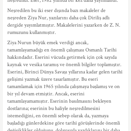
neşredildi. Eser, 1982 yılında bir kez daha yayımlandı.
Neşredilen bu iki eser dışında bazı makaleler de
neşreden Ziya Nur, yazılarını daha çok Diriliş adlı
dergide yayımlatmıştır. Makalelerini yazarken de Z. N.
rumuzunu kullanmıştır.
Ziya Nurun büyük emek verdiği ancak,
tamamlayamadığı en önemli çalışması Osmanlı Tarihi
hakkındadır. Eserini vücuda getirmek için çok sayıda
kaynak ve vesika taramış ve önemli bilgiler toplamıştır.
Eserini, Birinci Dünya Savaşı yıllarına kadar gelen tarihî
gelişimi yazmak üzere tasarlamıştır. Bu eseri
tamamlamak için 1965 yılında çalışmaya başlamış ve on
bir yıl devam etmiştir. Ancak, eserini
tamamlayamamıştır. Eserinin basılmasını bekleyen
dostlarına; eserinin bu haliyle neşredilmesini
istemediğini, en önemli sebep olarak da, yazmaya
başladığı günlerdekine göre tarihî görüşlerinde önemli
değişiklikler olduğunu, dolayısıyla yazdıklarını bir daha