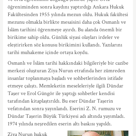
öğreniminden sonra kaydını yaptırdığı Ankara Hukuk
Fakültesinden 1955 yılında mezun oldu. Hukuk fakültesi
mezunu olmakla birlikte mesaisini daha çok Osmanlı ve
İslâm tarihini öğrenmeye ayırdı. Bu alanda önemli bir
birikime sahip oldu. Günlük siyasi olayları irdeler ve
eleştirirken söz konusu birikimini kullandı. Yazılarını
tarihi muhakeme içinde ortaya koydu.
Osmanlı ve İslâm tarihi hakkındaki bilgileriyle bir cazibe
merkezi oluşturan Ziya Nurun etrafında her zümreden
insanlar toplanmaya başladı ve sohbetlerinden istifade
etmeye çalıştı. Memleketin meseleleriyle ilgili Dündar
Taşer ve Erol Güngör ile yaptığı sohbetler kendisi
tarafından kitaplaştırıldı. Bu eser Dündar Taşerin
vefatından sonra yayınlandı. Eserini Z. N. rumuzu ve
Dündar Taşerin Büyük Türkiyesi adı altında yayımladı.
1974 yılında neşredilen eserin altı baskısı yapıldı.
Ziya Nurun hukuk