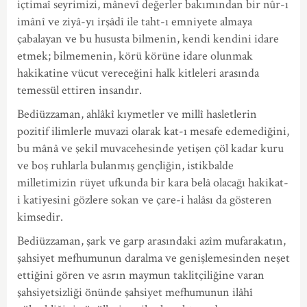
içtimaî seyrimizi, mânevî değerler bakımından bir nûr-ı
imânî ve ziyâ-yı irşâdî ile taht-ı emniyete almaya
çabalayan ve bu hususta bilmenin, kendi kendini idare
etmek; bilmemenin, körü körüne idare olunmak
hakikatine vücut vereceğini halk kitleleri arasında
temessül ettiren insandır.
Bediüzzaman, ahlâkî kıymetler ve millî hasletlerin
pozitif ilimlerle muvazi olarak kat-ı mesafe edemediğini,
bu mânâ ve şekil muvacehesinde yetişen çöl kadar kuru
ve boş ruhlarla bulanmış gençliğin, istikbalde
milletimizin rüyet ufkunda bir kara belâ olacağı hakikat-
i katiyesini gözlere sokan ve çare-i halâsı da gösteren
kimsedir.
Bediüzzaman, şark ve garp arasındaki azîm mufarakatın,
şahsiyet mefhumunun daralma ve genişlemesinden neşet
ettiğini gören ve asrın maymun taklitçiliğine varan
şahsiyetsizliği önünde şahsiyet mefhumunun ilâhî