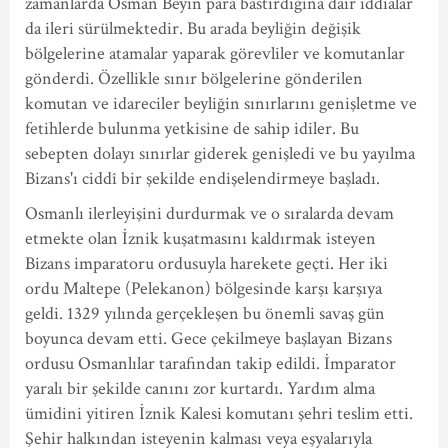
zamanlarda Osman Beyin para bastırdığına dair iddialar
da ileri sürülmektedir. Bu arada beyliğin değişik
bölgelerine atamalar yaparak görevliler ve komutanlar
gönderdi. Özellikle sınır bölgelerine gönderilen
komutan ve idareciler beyliğin sınırlarını genişletme ve
fetihlerde bulunma yetkisine de sahip idiler. Bu
sebepten dolayı sınırlar giderek genişledi ve bu yayılma
Bizans'ı ciddî bir şekilde endişelendirmeye başladı.
Osmanlı ilerleyişini durdurmak ve o sıralarda devam
etmekte olan İznik kuşatmasını kaldırmak isteyen
Bizans imparatoru ordusuyla harekete geçti. Her iki
ordu Maltepe (Pelekanon) bölgesinde karşı karşıya
geldi. 1329 yılında gerçekleşen bu önemli savaş gün
boyunca devam etti. Gece çekilmeye başlayan Bizans
ordusu Osmanlılar tarafından takip edildi. İmparator
yaralı bir şekilde canını zor kurtardı. Yardım alma
ümidini yitiren İznik Kalesi komutanı şehri teslim etti.
Şehir halkından isteyenin kalması veya eşyalarıyla