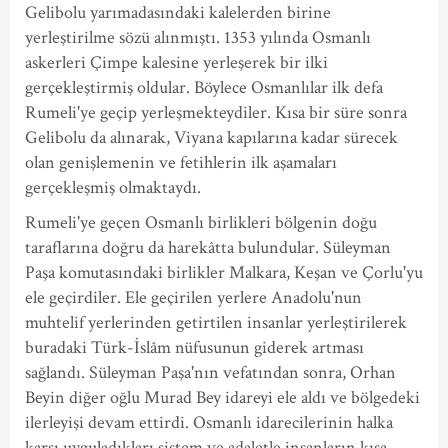
Gelibolu yarımadasındaki kalelerden birine
yerleştirilme sözü alınmıştı. 1353 yılında Osmanlı
askerleri Çimpe kalesine yerleşerek bir ilki
gerçekleştirmiş oldular. Böylece Osmanlılar ilk defa
Rumeli'ye geçip yerleşmekteydiler. Kısa bir süre sonra
Gelibolu da alınarak, Viyana kapılarına kadar sürecek
olan genişlemenin ve fetihlerin ilk aşamaları
gerçekleşmiş olmaktaydı.
Rumeli'ye geçen Osmanlı birlikleri bölgenin doğu
taraflarına doğru da harekâtta bulundular. Süleyman
Paşa komutasındaki birlikler Malkara, Keşan ve Çorlu'yu
ele geçirdiler. Ele geçirilen yerlere Anadolu'nun
muhtelif yerlerinden getirtilen insanlar yerleştirilerek
buradaki Türk-İslâm nüfusunun giderek artması
sağlandı. Süleyman Paşa'nın vefatından sonra, Orhan
Beyin diğer oğlu Murad Bey idareyi ele aldı ve bölgedeki
ilerleyişi devam ettirdi. Osmanlı idarecilerinin halka
karşı uyguladıkları sistem ve adaletle insanların kısa