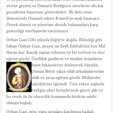
yerine geçmiş ve Osmanlı Beyliğinin sınırlarını altı kat
genişletme başarısını göstermiştir. İlk defa onun
döneminde Osmanlı askeri Rumeli'ye ayak basmıştır.
Örnek idaresi ve yönetimi altında bulunanlara karşı
gösterdiği merhametle tanınmıştır.
Orhan Gazi 1281 yılında Söğüt'te doğdu. Bilindiği gibi
babası Osman Gazi, annesi ise Şeyh Edebali'nin kızı Mal
Hatun'dur. Küçük yaştan itibaren iyi bir terbiye ve dinî
eğitim gördü. Özellikle gazilerin ve meşhur insanların
hayat hikâyelerini dinleyerek büy
üdü.
Osman Beyin yakın silâh arkadaşlarından
silâh ve savaş eğitimi gördü. Muharebe
taktiklerini öğrendi. Yine erken yaşlarda
beyliğin idarî birimlerinde görev aldı ve
bu vesile ile de idarecilik konusunda birikim sahibi
olmaya başladı.
Orhan Gazi, genç yaşta savaşlara katılmaya başladı.