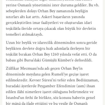
yerine Osmanlı yönetimini ister duruma geldiler. Bu vb.
sebeplerden dolayı Orhan Bey zamanında beyliğin
sınırları altı kat arttı. Askerî başarıların yanında
gerçekleştirilen imar faaliyetleri ve oluşturulan idarî
teşkilâtla ileride ortaya çıkacak olan büyük bir devletin
temelleri atılmaktaydı.
Uzun bir beylik ve idarecilik döneminden sonra geride
beylikten devlete doğru hızlı adımlarla ilerleyen bir
teşkilât bırakan Orhan Bey 1260 yılında vefat etti. O da
babası gibi Bursa'daki Gümüşlü Kümbet'e defnedildi.
Zülfikar Mecmuası'nda adı geçen Orhan Bey'in
döneminde meydana gelen Rumeli'ye geçişe işaret
edilmektedir. Kevser Sûresi'ni tefsir eden Bediüzzaman,
buradaki âyetlerde Peygamber Efendimize (asm) ihsan
edilen ilâhî nimetlere işaret olduğunu belirtmekte ve
İstanbul'un fethi ile birlikte, söz konusu haberin genel
bir mânâ da ifade ettiğini ve bu vesile ile Osmanlı