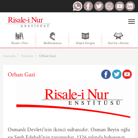
Togg
navi
Risale-i Nur
Bediüzzaman
Köprü Dergisi
Kur'ân-ı Kerim
Orhan Gazi
Anasayfa
Portreler
Orhan Gazi
Osmanlı Devleti'nin ikinci sultanıdır. Osman Beyin oğlu
ve Şeyh Edebali'nin torunudur. 1326 yılında babasının