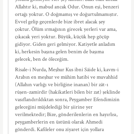
Allahtır ki, mabud ancak Odur. Onun eşi, benzeri
ortağı yoktur. O doğmamış ve doğurtulmamıştır.
Evvel gelip geçenlerde bize ibret alacak şey
çoktur. Ölüm ırmağının girecek yerleri var ama,
çıkacak yeri yoktur. Büyük, küçük hep göçüp
gidiyor. Giden geri gelmiyor. Katiyetle anladım
ki, herkesin başına gelen benim de başıma
gelecek, ben de öleceğim.
Risale-i Nurda, Meşhur Kus ibni Sâide ki, kavm-i
Arabın en meşhur ve mühim hatibi ve muvahhid
(Allahın varlığı ve birliğine inanan) bir zât-ı
rûşen-zamirdir (hakikatleri bilen bir zat) şeklinde
vasıflandırıldıktan sonra, Peygamber Efendimizin
geleceğini müjdelediği bir şiirine yer
verilmektedir; Bize, gönderilenlerin en hayırlısı,
peygamberlerin en üstünü olarak Ahmedi
gönderdi. Kafileler onu ziyaret için yollara