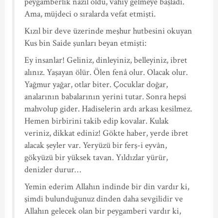
peygamberlik nazil oldu, vahiy gelmeye başladı.
Ama, müjdeci o sıralarda vefat etmişti.
Kızıl bir deve üzerinde meşhur hutbesini okuyan
Kus bin Saide şunları beyan etmişti:
Ey insanlar! Geliniz, dinleyiniz, belleyiniz, ibret
alınız. Yaşayan ölür. Ölen fenâ olur. Olacak olur.
Yağmur yağar, otlar biter. Çocuklar doğar,
analarının babalarının yerini tutar. Sonra hepsi
mahvolup gider. Hadiselerin ardı arkası kesilmez.
Hemen birbirini takib edip kovalar. Kulak
veriniz, dikkat ediniz! Gökte haber, yerde ibret
alacak şeyler var. Yeryüzü bir ferş-i eyvân,
gökyüzü bir yüksek tavan. Yıldızlar yürür,
denizler durur…
Yemin ederim Allahın indinde bir din vardır ki,
şimdi bulunduğunuz dinden daha sevgilidir ve
Allahın gelecek olan bir peygamberi vardır ki,