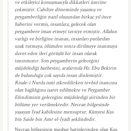
ve etkileyici konuşmasıyla dikkatleri üzerine
çekmiştir. Cahiliye döneminde yaşamış ve
peygamberliğin nazil oluşundan birkaç yıl önce
haberini vermiş, insanlara, gelecek olan
peygambere iman etmeyi tavsiye etmiştir. Allahın
varlığı ve birliğine inanan, insanları putlardan
uzak tutmaya, ölümden sonra dirilmeye inanmaya
davet eden ileri görüşlü bir insan olarak
tanınmıştır. Son peygamberin geleceğini
müjdelediği hutbesini, aralarında Hz. Ebu Bekirin
de bulunduğu çok sayıda insan dinlemiştir.
Risale-i Nurda ismi zikredilirken tevhid inancına
olan bağlılığına işaret edilmekte ve Peygamber
Efendimizin geleceğini müjdelediği şiirinden bir
bölüme yer verilmektedir. Necran bölgesinde
yaşayan İyad kabilesine mensuptur. Künyesi Kus
bin Saide bin Amr el-İyadî şeklindedir.
Necran bölgesinin meşhur hatiplerinden olan Kus