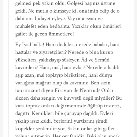
gelmesi pek yakın oldu. Gölgesi başınız üstüne
geldi. Ne mutlu o kimseye ki, ona imin edip de o
dahi ona hidayet eyleye. Vay ona isyan ve
muhalefet eden bedbahta. Yazıklar olsun ömürleri
gaflet ile geçen ümmetlere!
Ey İyad halkı! Hani dedeler, nerede babalar, hani
hastalar ve ziyaretçileri? Nerede o bina kurup
yükselten, yaldızlayıp süsleyen Âd ve Semûd
kavimleri? Hani, mal, hani evlat? Nerede o haddi
aşıp azan, mal toplayıp biriktiren, hani dünya
varlığına mağrur olup da kavmine: Ben sizin
tanrınızım! diyen Firavun ile Nemrud? Onlar
sizden daha zengin ve kuvvetli değil miydiler? Bu
kara toprak onları değirmeninde öğütüp toz etti,
dağıttı. Kemikleri bile çürüyüp dağıldı. Evleri
yıkılıp ıssız kaldı. Yerlerini yurtlarını şimdi
köpekler şenlendiriyor. Sakın onlar gibi gaflet
yoluna gitmeyin. Her şey fanidir. Baki olan ancak