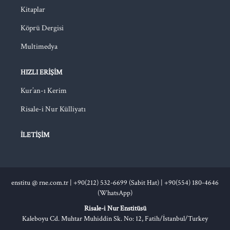
Kitaplar
Köprü Dergisi
Multimedya
HIZLI ERIŞIM
Kur’an-ı Kerim
Risale-i Nur Külliyatı
İLETIŞIM
enstitu @ rne.com.tr
|
+90(212) 532-6699 (Sabit Hat) |
+90(554) 180-4646
(WhatsApp)
Risale-i Nur Enstitüsü
Kaleboyu Cd. Muhtar Muhiddin Sk. No: 12, Fatih/İstanbul/Turkey