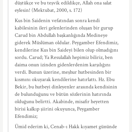
düştükçe ve bu teşvik edildikçe, Allah ona salat
eylesin! (Mektubat, 2000, s. 172)
Kus bin Saidenin vefatından sonra kendi
kabilesinin ileri gelenlerinden oluşan bir gurup
Carud bin Abdullah başkanlığında Medineye
giderek Müslüman oldular. Peygamber Efendimiz,
kendilerine Kus bin Saideyi bilen olup olmadığını
sordu. Carud; Ya Resulallah hepimiz biliriz, ben
daima onun izinden gidenlerdenim karşılığını
verdi. Bunun üzerine, meşhur hutbesinden bir
kısmını okuyarak kendilerine hatırlattı. Hz. Ebu
Bekir, bu hutbeyi dinleyenler arasında kendisinin
de bulunduğunu ve bütün sözlerinin hatırında
olduğunu belirtti. Akabinde, misafir heyetten
birisi kalkıp şiirini okuyunca, Peygamber
Efendimiz;
Ümid ederim ki, Cenab-ı Hakk kıyamet gününde