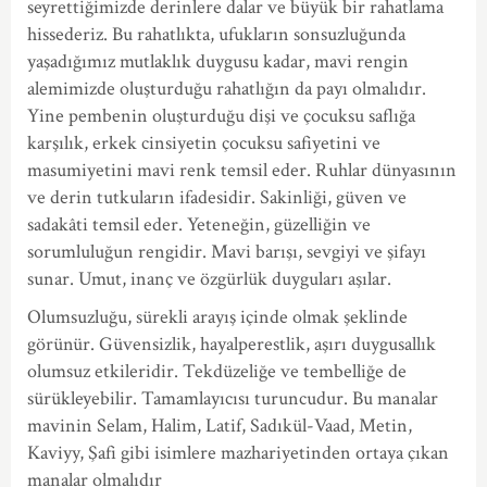
seyrettiğimizde derinlere dalar ve büyük bir rahatlama
hissederiz. Bu rahatlıkta, ufukların sonsuzluğunda
yaşadığımız mutlaklık duygusu kadar, mavi rengin
alemimizde oluşturduğu rahatlığın da payı olmalıdır.
Yine pembenin oluşturduğu dişi ve çocuksu saflığa
karşılık, erkek cinsiyetin çocuksu safiyetini ve
masumiyetini mavi renk temsil eder. Ruhlar dünyasının
ve derin tutkuların ifadesidir. Sakinliği, güven ve
sadakâti temsil eder. Yeteneğin, güzelliğin ve
sorumluluğun rengidir. Mavi barışı, sevgiyi ve şifayı
sunar. Umut, inanç ve özgürlük duyguları aşılar.
Olumsuzluğu, sürekli arayış içinde olmak şeklinde
görünür. Güvensizlik, hayalperestlik, aşırı duygusallık
olumsuz etkileridir. Tekdüzeliğe ve tembelliğe de
sürükleyebilir. Tamamlayıcısı turuncudur. Bu manalar
mavinin Selam, Halim, Latif, Sadıkül-Vaad, Metin,
Kaviyy, Şafi gibi isimlere mazhariyetinden ortaya çıkan
manalar olmalıdır