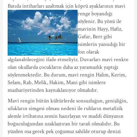
Batıda intiharları azaltmak için köprü ayaklarının m
avi
renge boyandığı
söylenir. Bu yönü ile
mavinin Hayy, Hafiz,
Gafur, Berr gibi
isimlerin yansıdığı bir
fon olarak
algılanabileceğini ifade etmeliyiz. Duvarları mavi renkte
olan okullarda çocukların daha az yaramazlık yaptığı
söylenmektedir. Bu durum, mavi rengin Halim, Kerim,
Selam, Rab, Melik, Hakim, Mani gibi isimlere
mazhariyetinden kaynaklanıyor olmalıdır.
Mavi rengin bütün kültürlerde sonsuzluğun, genişliğin,
ufukların simgesi olması nedeni ile ruhların metafizik
alemle irtibatına zemin hazırlayan ve maddi dünyanın
boğuculuğundan uzaklaştıran bir tarafı olmalıdır. Bu
yüzden osa gerek pek çoğumuz sahilde oturup denizi