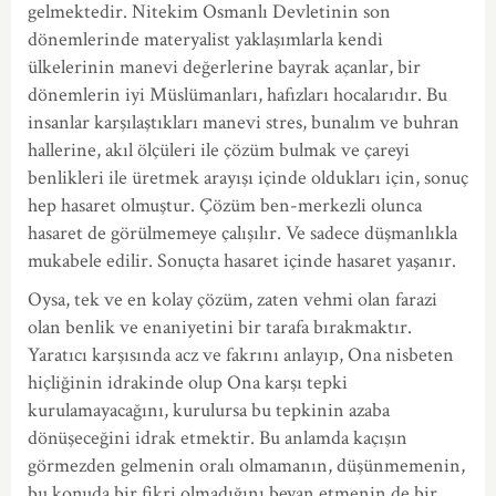
gelmektedir. Nitekim Osmanlı Devletinin son
dönemlerinde materyalist yaklaşımlarla kendi
ülkelerinin manevi değerlerine bayrak açanlar, bir
dönemlerin iyi Müslümanları, hafızları hocalarıdır. Bu
insanlar karşılaştıkları manevi stres, bunalım ve buhran
hallerine, akıl ölçüleri ile çözüm bulmak ve çareyi
benlikleri ile üretmek arayışı içinde oldukları için, sonuç
hep hasaret olmuştur. Çözüm ben-merkezli olunca
hasaret de görülmemeye çalışılır. Ve sadece düşmanlıkla
mukabele edilir. Sonuçta hasaret içinde hasaret yaşanır.
Oysa, tek ve en kolay çözüm, zaten vehmi olan farazi
olan benlik ve enaniyetini bir tarafa bırakmaktır.
Yaratıcı karşısında acz ve fakrını anlayıp, Ona nisbeten
hiçliğinin idrakinde olup Ona karşı tepki
kurulamayacağını, kurulursa bu tepkinin azaba
dönüşeceğini idrak etmektir. Bu anlamda kaçışın
görmezden gelmenin oralı olmamanın, düşünmemenin,
bu konuda bir fikri olmadığını beyan etmenin de bir