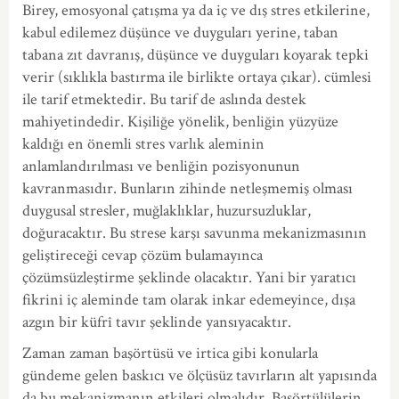
Birey, emosyonal çatışma ya da iç ve dış stres etkilerine,
kabul edilemez düşünce ve duyguları yerine, taban
tabana zıt davranış, düşünce ve duyguları koyarak tepki
verir (sıklıkla bastırma ile birlikte ortaya çıkar). cümlesi
ile tarif etmektedir. Bu tarif de aslında destek
mahiyetindedir. Kişiliğe yönelik, benliğin yüzyüze
kaldığı en önemli stres varlık aleminin
anlamlandırılması ve benliğin pozisyonunun
kavranmasıdır. Bunların zihinde netleşmemiş olması
duygusal stresler, muğlaklıklar, huzursuzluklar,
doğuracaktır. Bu strese karşı savunma mekanizmasının
geliştireceği cevap çözüm bulamayınca
çözümsüzleştirme şeklinde olacaktır. Yani bir yaratıcı
fikrini iç aleminde tam olarak inkar edemeyince, dışa
azgın bir küfrî tavır şeklinde yansıyacaktır.
Zaman zaman başörtüsü ve irtica gibi konularla
gündeme gelen baskıcı ve ölçüsüz tavırların alt yapısında
da bu mekanizmanın etkileri olmalıdır. Başörtülülerin