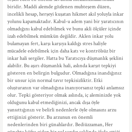
biridir. Maddi alemde gözlenen muhteşem düzen,
incelikli hesap, herşeyi kuşatan hikmet akıl yoluyla inkar
yolunu kapamaktadır. Kabul-u adem yani bir yaratıcının
olmadığını kabul edebilmek ve bunu akli ölçüler içinde
izah edebilmek mümkün değildir. Aklen inkar yolu
bulamayan fert, karşı karşıya kaldığı stres haliyle
mücadele edebilmek için daha katı ve kontrölsüz bir
inkar hali sergiler. Hatta bu Yaratıcıya düşmanlık şeklini
alabilir. Bu aşırı düşmanlık hali, aslında karşıt tepkiyi
gösteren en belirgin bulgudur. Olmadığına inandığınız
bir unsur için normal tavır tepkisizliktir. Etki
oluşturanın var olmadığına inanıyorsanız tepki anlamsız
olur. Tepki gösteriyor olmak aslında, iç aleminizde yok
olduğunu kabul etmediğinizi, ancak dışa öyle
yansıttığınızı ve belirli nedenlerle öyle olmasını arzu
ettiğinizi gösterir. Bu arzunun en önemli
nedenlerinden biri günahlardır. Bediüzzaman, Her
günahta küfre giden bir yol vardır şeklinde ifade ettiği