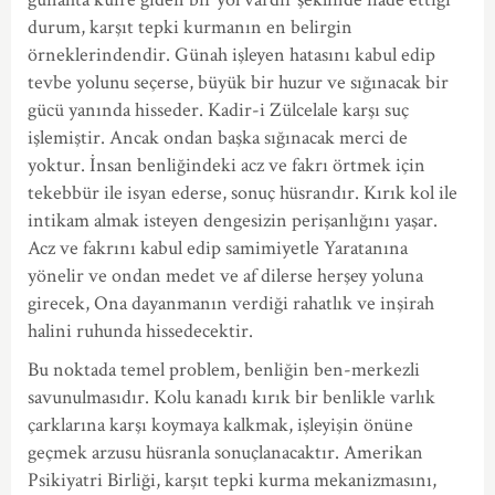
durum, karşıt tepki kurmanın en belirgin
örneklerindendir. Günah işleyen hatasını kabul edip
tevbe yolunu seçerse, büyük bir huzur ve sığınacak bir
gücü yanında hisseder. Kadir-i Zülcelale karşı suç
işlemiştir. Ancak ondan başka sığınacak merci de
yoktur. İnsan benliğindeki acz ve fakrı örtmek için
tekebbür ile isyan ederse, sonuç hüsrandır. Kırık kol ile
intikam almak isteyen dengesizin perişanlığını yaşar.
Acz ve fakrını kabul edip samimiyetle Yaratanına
yönelir ve ondan medet ve af dilerse herşey yoluna
girecek, Ona dayanmanın verdiği rahatlık ve inşirah
halini ruhunda hissedecektir.
Bu noktada temel problem, benliğin ben-merkezli
savunulmasıdır. Kolu kanadı kırık bir benlikle varlık
çarklarına karşı koymaya kalkmak, işleyişin önüne
geçmek arzusu hüsranla sonuçlanacaktır. Amerikan
Psikiyatri Birliği, karşıt tepki kurma mekanizmasını,