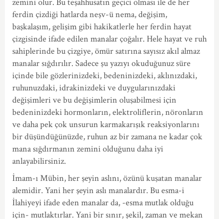
zemini olur. Bu teşahhusatın geçici olması ile de her
ferdin çizdiği hatlarda neşv-ü nema, değişim,
başkalaşım, gelişim gibi hakikatlerle her ferdin hayat
çizgisinde ifade edilen manalar çoğalır. Hele hayat ve ruh
sahiplerinde bu çizgiye, ömür satırına sayısız akıl almaz
manalar sığdırılır. Sadece şu yazıyı okuduğunuz süre
içinde bile gözlerinizdeki, bedeninizdeki, aklınızdaki,
ruhunuzdaki, idrakinizdeki ve duygularınızdaki
değişimleri ve bu değişimlerin oluşabilmesi için
bedeninizdeki hormonların, elektroliflerin, nöronların
ve daha pek çok unsurun karmakarışık reaksiyonlarını
bir düşündüğünüzde, ruhun az bir zamana ne kadar çok
mana sığdırmanın zemini olduğunu daha iyi
anlayabilirsiniz.
İmam-ı Mübin, her şeyin aslını, özünü kuşatan manalar
alemidir. Yani her şeyin aslı manalardır. Bu esma-i
İlahiyeyi ifade eden manalar da, -esma mutlak olduğu
için- mutlaktırlar. Yani bir sınır, şekil, zaman ve mekan