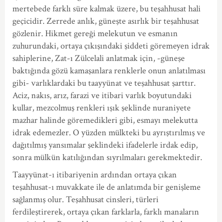
mertebede farklı süre kalmak üzere, bu teşahhusat hali
geçicidir. Zerrede anlık, güneşte asırlık bir teşahhusat
gözlenir. Hikmet gereği melekutun ve esmanın
zuhurundaki, ortaya çıkışındaki şiddeti göremeyen idrak
sahiplerine, Zat-ı Zülcelali anlatmak için, -güneşe
baktığında gözü kamaşanlara renklerle onun anlatılması
gibi- varlıklardaki bu taayyünat ve teşahhusat şarttır.
Aciz, nakıs, arız, farazi ve itibari varlık boyutundaki
kullar, mezcolmuş renkleri ışık şeklinde nuraniyete
mazhar halinde göremedikleri gibi, esmayı melekutta
idrak edemezler. O yüzden mülkteki bu ayrıştırılmış ve
dağıtılmış yansımalar şeklindeki ifadelerle irdak edip,
sonra mülkün katılığından sıyrılmaları gerekmektedir.
Taayyünat-ı itibariyenin ardından ortaya çıkan
teşahhusat-ı muvakkate ile de anlatımda bir genişleme
sağlanmış olur. Teşahhusat cinsleri, türleri
ferdileştirerek, ortaya çıkan farklarla, farklı manaların