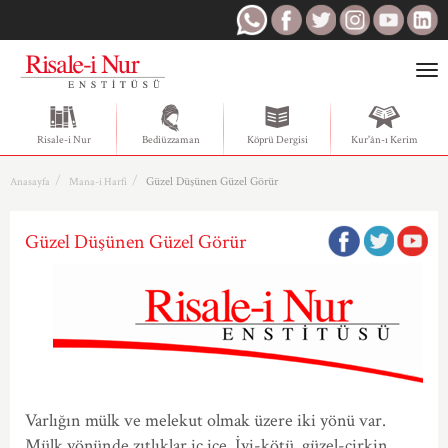
Togg
navi
Risale-i Nur
Bediüzzaman
Köprü Dergisi
Kur'ân-ı Kerim
Güzel Düşünen Güzel Görür
Anasayfa
Mana-i Harfi
Güzel Düşünen Güzel Görür
Varlığın mülk ve melekut olmak üzere iki yönü var.
Mülk yönünde zıtlıklar iç içe. İyi-kötü, güzel-çirkin,