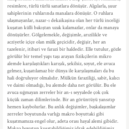
resimlere, türlü türlü sanatlara dönüşür. Algılarla, şuur
sahiplerinin ruhlarında manalara dönüşür. O ruhlara
ulaşmayanlar, nazar-ı dekaikaşina olan her türlü inceliği
kuşatan külli bakıştan uzak kalamazlar, onlar da manaya
dönüşürler. Gölgelemekle, değişimle, arızilikle ve
acziyetle içiçe olan mülk geçicidir, değişir, her an
tazelenir, itibari ve farazi bir haldedir. Elle tutulur, gözle
görülür bir temel yapı taşı arayan fizikçilerin mikro
alemde karşılaştıkları karışık, şekilsiz, soyut, ele avuca
gelmez, kuşatılamaz bir dünya ile karşılaşmaları da bu
hali doğruluyor olmalıdır. Mülkün faraziliği, sabit, kalıcı
ve daimi olmadığı, bu alemde daha net görülür. Bu ele
avuca sığmayan zerreler bir an-ı seyyalede çok çok
küçük zaman dilimlerinde. Bir an görüntüyü yansıtıp
hemen kaybolurlar. Bu anlık değişimler, başkalaşımlar
zerreler boyutunda varlığı makro boyuttaki gibi
kuşatmamıza engel olur, adeta orası hayal alemi gibidir.
Makro boyutun kuşatabildiğimiz idrak edebildiğimiz