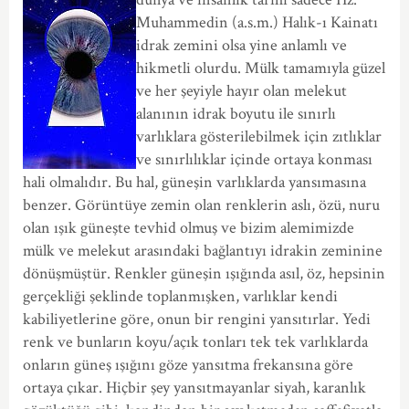
Muhammedin (a.s.m.) Halık-ı Kainatı
idrak zemini olsa yine anlamlı ve
hikmetli olurdu. Mülk tamamıyla güzel
ve her şeyiyle hayır olan melekut
alanının idrak boyutu ile sınırlı
varlıklara gösterilebilmek için zıtlıklar
ve sınırlılıklar içinde ortaya konması
hali olmalıdır. Bu hal, güneşin varlıklarda yansımasına
benzer. Görüntüye zemin olan renklerin aslı, özü, nuru
olan ışık güneşte tevhid olmuş ve bizim alemimizde
mülk ve melekut arasındaki bağlantıyı idrakin zeminine
dönüşmüştür. Renkler güneşin ışığında asıl, öz, hepsinin
gerçekliği şeklinde toplanmışken, varlıklar kendi
kabiliyetlerine göre, onun bir rengini yansıtırlar. Yedi
renk ve bunların koyu/açık tonları tek tek varlıklarda
onların güneş ışığını göze yansıtma frekansına göre
ortaya çıkar. Hiçbir şey yansıtmayanlar siyah, karanlık