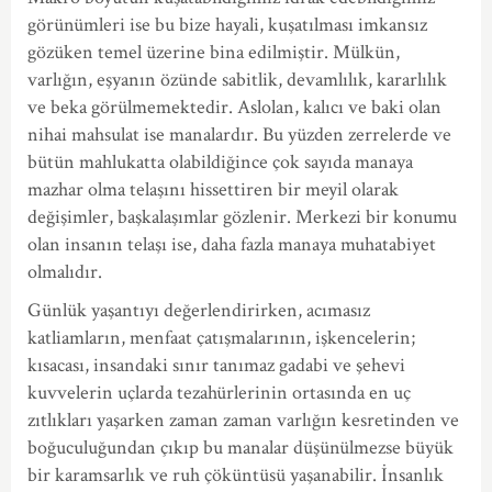
görünümleri ise bu bize hayali, kuşatılması imkansız
gözüken temel üzerine bina edilmiştir. Mülkün,
varlığın, eşyanın özünde sabitlik, devamlılık, kararlılık
ve beka görülmemektedir. Aslolan, kalıcı ve baki olan
nihai mahsulat ise manalardır. Bu yüzden zerrelerde ve
bütün mahlukatta olabildiğince çok sayıda manaya
mazhar olma telaşını hissettiren bir meyil olarak
değişimler, başkalaşımlar gözlenir. Merkezi bir konumu
olan insanın telaşı ise, daha fazla manaya muhatabiyet
olmalıdır.
Günlük yaşantıyı değerlendirirken, acımasız
katliamların, menfaat çatışmalarının, işkencelerin;
kısacası, insandaki sınır tanımaz gadabi ve şehevi
kuvvelerin uçlarda tezahürlerinin ortasında en uç
zıtlıkları yaşarken zaman zaman varlığın kesretinden ve
boğuculuğundan çıkıp bu manalar düşünülmezse büyük
bir karamsarlık ve ruh çöküntüsü yaşanabilir. İnsanlık