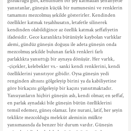
gözüktüğü gibi, kendinden bir şey katmadan şeffafiyetle
yansıtanlar, güneşin küçük bir numunesini ve renklerin
tamamını mezcolmuş şekilde gösterirler. Kendinden
özellikler katmak teşahhusatın, letafetle silinerek
kendinden olabildiğince az özellik katmak şeffafiyetin
ifadesidir. Gece karanlıkta bütünüyle kaybolan varlıklar
alemi, gündüz güneşin doğuşu ile adeta güneşin onda
mezcolmuş şekilde bulunan farklı renkleri farlı
parlaklıkta yansıttığı bir aynaya dönüşür. Her varlık,
-çiçekler, kelebekler vs.- sanki kendi renklerini, kendi
özelliklerini yansıtıyor gibidir. Oysa güneşin yedi
renginden altısını gölgeleyip birini ya da kabiliyetine
göre birkaçını gölgeleyip bir kaçını yansıtmaktadır.
Yansıyanların hiçbiri güneşin aslı, kendi olmaz; en şeffaf,
en parlak aynadaki bile güneşin bütün özelliklerini
temsil edemez, güneş olamaz. İşte nurani, latif, her şeyin
teklikte mezcolduğu melekût aleminin mülkte
yansımasında da benzer bir durum vardır. Güneşin