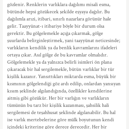
gözlenir. Renklerin varlıklara dağılımı misali esma,
bütünde hepsi gözükecek şekilde eşyaya dağılır. Bu
dağılımla arızi, itibari, sınırlı nazarlara görünür hale
gelir. Taayyünat-ı itibariye böyle bir durum olsa
gerektir. Bu gölgelemekle açığa çıkarmak, gölge
şuurlarda belirginleştirmek, yani taayyünat neticesinde;
varlıkların kendilik ya da benlik kavramlarını ifadeleri
ortaya çıkar. Asıl gölge de bu kavramlar olmalıdır.
Gölgelemekle ya da yalnızca belirli isimleri ön plana
çıkaracak bir hal sergilemekle, bütün varlıklar bir tür
kişilik kazanır. Yansıttıkları miktarda esma, büyük bir
kısmının gölgelendiği göz ardı edilip, onlardan yansıyan
kısım şeklinde algılandığında, özellikler kendilerine
aitmiş gibi gözükür. Her bir varlığın ve varlıkların
tümünün bu tarz bir kişilik kazanması, şahsilik hali
sergilemesi de teşahhusat şeklinde algılanabilir. Bu hal
ise varlık mertebelerine göre mülk boyutunun kendi
içindeki kriterine göre derece derecedir. Her bir