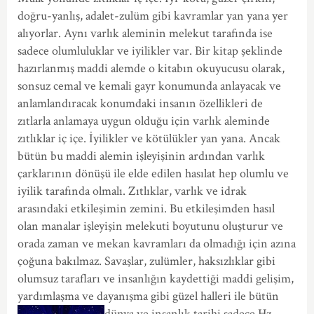
doğru-yanlış, adalet-zulüm gibi kavramlar yan yana yer
alıyorlar. Aynı varlık aleminin melekut tarafında ise
sadece olumluluklar ve iyilikler var. Bir kitap şeklinde
hazırlanmış maddi alemde o kitabın okuyucusu olarak,
sonsuz cemal ve kemali gayr konumunda anlayacak ve
anlamlandıracak konumdaki insanın özellikleri de
zıtlarla anlamaya uygun olduğu için varlık aleminde
zıtlıklar iç içe. İyilikler ve kötülükler yan yana. Ancak
bütün bu maddi alemin işleyişinin ardından varlık
çarklarının dönüşü ile elde edilen hasılat hep olumlu ve
iyilik tarafında olmalı. Zıtlıklar, varlık ve idrak
arasındaki etkileşimin zemini. Bu etkileşimden hasıl
olan manalar işleyişin melekuti boyutunu oluşturur ve
orada zaman ve mekan kavramları da olmadığı için azına
çoğuna bakılmaz. Savaşlar, zulümler, haksızlıklar gibi
olumsuz tarafları ve insanlığın kaydettiği maddi gelişim,
yardımlaşma ve dayanışma gibi güzel halleri ile bütün
dünya ve in
sanlık tarihi sadece Hz.