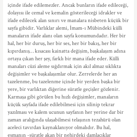
içinde ifade edilemezler. Ancak bunların ifade edileceği,
dolayısı ile cemal ve kemalin gösterileceği idrakler ve
ifade edilecek alan sınırı ve manalara nisbeten küçük bir
sayfa gibidir. Varlıklar alemi, İmam-ı Mübindeki külli
manaların ifade alanı olan sayfa konumundadır. Her bir
hal, her bir duruş, her bir ses, her bir bakış, her bir
kıpırdanış… kısacası kainatta değişim, başkalaşım adına
ortaya çıkan her şey, farklı bir mana ifade eder. Külli
manaları cüzi aleme sığdırmak için akıl almaz sıklıkta
değişimler ve başkalaşımlar olur. Zerrelerde her an
tazelenme, bu tazelenme içinde bir yerden başka bir
yere, bir varlıktan diğerine süratle geçişler gözlenir.
Karmaşa gibi görülen bu hızlı değişimler, manaların
küçük sayfada ifade edilebilmesi için silinip tekrar
yazılması ve kalem ucunun sayfanın her yerine dar bir
zaman aralığında ulaşabilmesi telaşının tezahürü olan
aceleci tavırdan kaynaklanıyor olmalıdır. Bu hal,
esmanın -süratle akan bir nehirdeki damlacıklar