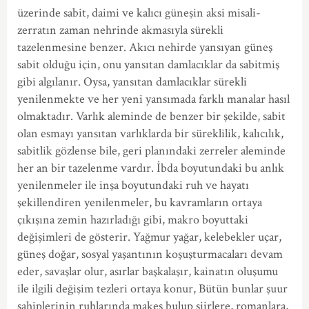
üzerinde sabit, daimi ve kalıcı güneşin aksi misali-
zerratın zaman nehrinde akmasıyla sürekli
tazelenmesine benzer. Akıcı nehirde yansıyan güneş
sabit olduğu için, onu yansıtan damlacıklar da sabitmiş
gibi algılanır. Oysa, yansıtan damlacıklar sürekli
yenilenmekte ve her yeni yansımada farklı manalar hasıl
olmaktadır. Varlık aleminde de benzer bir şekilde, sabit
olan esmayı yansıtan varlıklarda bir süreklilik, kalıcılık,
sabitlik gözlense bile, geri planındaki zerreler aleminde
her an bir tazelenme vardır. İbda boyutundaki bu anlık
yenilenmeler ile inşa boyutundaki ruh ve hayatı
şekillendiren yenilenmeler, bu kavramların ortaya
çıkışına zemin hazırladığı gibi, makro boyuttaki
değişimleri de gösterir. Yağmur yağar, kelebekler uçar,
güneş doğar, sosyal yaşantının koşuşturmacaları devam
eder, savaşlar olur, asırlar başkalaşır, kainatın oluşumu
ile ilgili değişim tezleri ortaya konur, Bütün bunlar şuur
sahiplerinin ruhlarında makes bulup şiirlere, romanlara,