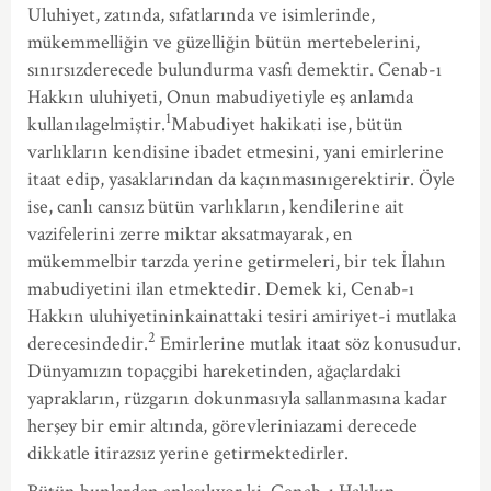
Uluhiyet, zatında, sıfatlarında ve isimlerinde,
mükemmelliğin ve güzelliğin bütün mertebelerini,
sınırsızderecede bulundurma vasfı demektir. Cenab-ı
Hakkın uluhiyeti, Onun mabudiyetiyle eş anlamda
1
kullanılagelmiştir.
Mabudiyet hakikati ise, bütün
varlıkların kendisine ibadet etmesini, yani emirlerine
itaat edip, yasaklarından da kaçınmasınıgerektirir. Öyle
ise, canlı cansız bütün varlıkların, kendilerine ait
vazifelerini zerre miktar aksatmayarak, en
mükemmelbir tarzda yerine getirmeleri, bir tek İlahın
mabudiyetini ilan etmektedir. Demek ki, Cenab-ı
Hakkın uluhiyetininkainattaki tesiri amiriyet-i mutlaka
2
derecesindedir.
Emirlerine mutlak itaat söz konusudur.
Dünyamızın topaçgibi hareketinden, ağaçlardaki
yaprakların, rüzgarın dokunmasıyla sallanmasına kadar
herşey bir emir altında, görevleriniazami derecede
dikkatle itirazsız yerine getirmektedirler.