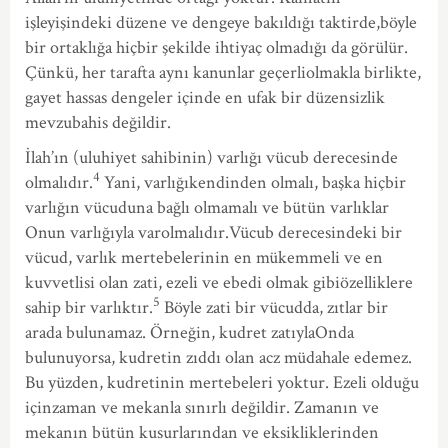
işleyişindeki düzene ve dengeye bakıldığı taktirde,böyle
bir ortaklığa hiçbir şekilde ihtiyaç olmadığı da görülür.
Çünkü, her tarafta aynı kanunlar geçerliolmakla birlikte,
gayet hassas dengeler içinde en ufak bir düzensizlik
mevzubahis değildir.
İlah’ın (uluhiyet sahibinin) varlığı vücub derecesinde
4
olmalıdır.
Yani, varlığıkendinden olmalı, başka hiçbir
varlığın vücuduna bağlı olmamalı ve bütün varlıklar
Onun varlığıyla varolmalıdır.Vücub derecesindeki bir
vücud, varlık mertebelerinin en mükemmeli ve en
kuvvetlisi olan zati, ezeli ve ebedi olmak gibiözelliklere
5
sahip bir varlıktır.
Böyle zati bir vücudda, zıtlar bir
arada bulunamaz. Örneğin, kudret zatıylaOnda
bulunuyorsa, kudretin zıddı olan acz müdahale edemez.
Bu yüzden, kudretinin mertebeleri yoktur. Ezeli olduğu
içinzaman ve mekanla sınırlı değildir. Zamanın ve
mekanın bütün kusurlarından ve eksikliklerinden