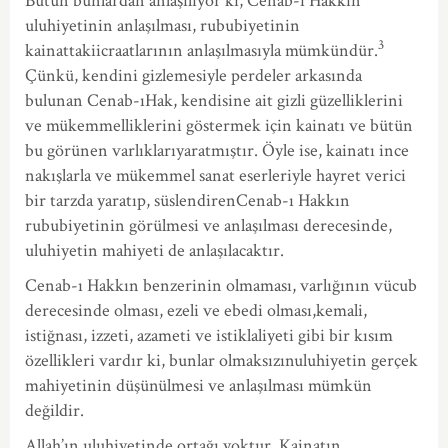
Bütün bunlardan anlaşılıyor ki, Cenab-ı Hakkın
uluhiyetinin anlaşılması, rububiyetinin
3
kainattakiicraatlarının anlaşılmasıyla mümkündür.
Çünkü, kendini gizlemesiyle perdeler arkasında
bulunan Cenab-ıHak, kendisine ait gizli güzelliklerini
ve mükemmelliklerini göstermek için kainatı ve bütün
bu görünen varlıklarıyaratmıştır. Öyle ise, kainatı ince
nakışlarla ve mükemmel sanat eserleriyle hayret verici
bir tarzda yaratıp, süslendirenCenab-ı Hakkın
rububiyetinin görülmesi ve anlaşılması derecesinde,
uluhiyetin mahiyeti de anlaşılacaktır.
Cenab-ı Hakkın benzerinin olmaması, varlığının vücub
derecesinde olması, ezeli ve ebedi olması,kemali,
istiğnası, izzeti, azameti ve istiklaliyeti gibi bir kısım
özellikleri vardır ki, bunlar olmaksızınuluhiyetin gerçek
mahiyetinin düşünülmesi ve anlaşılması mümkün
değildir.
Allah’ın uluhiyetinde ortağı yoktur. Kainatın