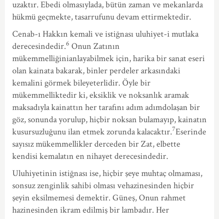
uzaktır. Ebedi olmasıylada, bütün zaman ve mekanlarda
hükmü geçmekte, tasarrufunu devam ettirmektedir.
Cenab-ı Hakkın kemali ve istiğnası uluhiyet-i mutlaka
6
derecesindedir.
Onun Zatının
mükemmelliğinianlayabilmek için, harika bir sanat eseri
olan kainata bakarak, binler perdeler arkasındaki
kemalini görmek bileyeterlidir. Öyle bir
mükemmelliktedir ki, eksiklik ve noksanlık aramak
maksadıyla kainattın her tarafını adım adımdolaşan bir
göz, sonunda yorulup, hiçbir noksan bulamayıp, kainatın
7
kusursuzluğunu ilan etmek zorunda kalacaktır.
Eserinde
sayısız mükemmellikler derceden bir Zat, elbette
kendisi kemalatın en nihayet derecesindedir.
Uluhiyetinin istiğnası ise, hiçbir şeye muhtaç olmaması,
sonsuz zenginlik sahibi olması vehazinesinden hiçbir
şeyin eksilmemesi demektir. Güneş, Onun rahmet
hazinesinden ikram edilmiş bir lambadır. Her