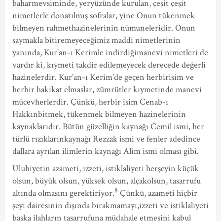
baharmevsiminde, yeryüzünde kurulan, çeşit çeşit
nimetlerle donatılmış sofralar, yine Onun tükenmek
bilmeyen rahmethazinelerinin nümuneleridir. Onun
saymakla bitiremeyeceğimiz maddi nimetlerinin
yanında, Kur’an-ı Kerimle indirdiğimanevi nimetleri de
vardır ki, kıymeti takdir edilemeyecek derecede değerli
hazinelerdir. Kur’an-ı Kerim’de geçen herbirisim ve
herbir hakikat elmaslar, zümrütler kıymetinde manevi
mücevherlerdir. Çünkü, herbir isim Cenab-ı
Hakkınbitmek, tükenmek bilmeyen hazinelerinin
kaynaklarıdır. Bütün güzelliğin kaynağı Cemil ismi, her
türlü rızıklarınkaynağı Rezzak ismi ve fenler adedince
dallara ayrılan ilimlerin kaynağı Alim ismi olması gibi.
Uluhiyetin azameti, izzeti, istiklaliyeti herşeyin küçük
olsun, büyük olsun, yüksek olsun, alçakolsun, tasarrufu
8
altında olmasını gerektiriyor.
Çünkü, azameti hiçbir
şeyi dairesinin dışında bırakmamayı,izzeti ve istiklaliyeti
başka ilahların tasarrufuna müdahale etmesini kabul