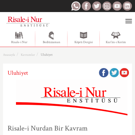
Togg
navi
Risale-i Nur
Bediüzzaman
Köprü Dergisi
Kur'ân-ı Kerim
Uluhiyet
Anasayfa
Kavramlar
Uluhiyet
Risale-i Nurdan Bir Kavram