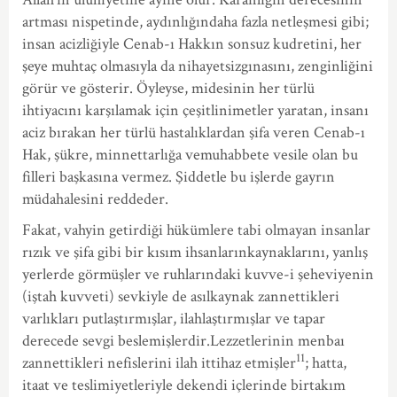
artması nispetinde, aydınlığındaha fazla netleşmesi gibi;
insan acizliğiyle Cenab-ı Hakkın sonsuz kudretini, her
şeye muhtaç olmasıyla da nihayetsizgınasını, zenginliğini
görür ve gösterir. Öyleyse, midesinin her türlü
ihtiyacını karşılamak için çeşitlinimetler yaratan, insanı
aciz bırakan her türlü hastalıklardan şifa veren Cenab-ı
Hak, şükre, minnettarlığa vemuhabbete vesile olan bu
filleri başkasına vermez. Şiddetle bu işlerde gayrın
müdahalesini reddeder.
Fakat, vahyin getirdiği hükümlere tabi olmayan insanlar
rızık ve şifa gibi bir kısım ihsanlarınkaynaklarını, yanlış
yerlerde görmüşler ve ruhlarındaki kuvve-i şeheviyenin
(iştah kuvveti) sevkiyle de asılkaynak zannettikleri
varlıkları putlaştırmışlar, ilahlaştırmışlar ve tapar
derecede sevgi beslemişlerdir.Lezzetlerinin menbaı
11
zannettikleri nefislerini ilah ittihaz etmişler
; hatta,
itaat ve teslimiyetleriyle dekendi içlerinde birtakım