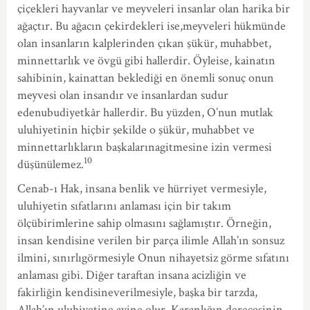
çiçekleri hayvanlar ve meyveleri insanlar olan harika bir
ağaçtır. Bu ağacın çekirdekleri ise,meyveleri hükmünde
olan insanların kalplerinden çıkan şükür, muhabbet,
minnettarlık ve övgü gibi hallerdir. Öyleise, kainatın
sahibinin, kainattan beklediği en önemli sonuç onun
meyvesi olan insandır ve insanlardan sudur
edenubudiyetkâr hallerdir. Bu yüzden, O’nun mutlak
uluhiyetinin hiçbir şekilde o şükür, muhabbet ve
minnettarlıkların başkalarınagitmesine izin vermesi
10
düşünülemez.
Cenab-ı Hak, insana benlik ve hürriyet vermesiyle,
uluhiyetin sıfatlarını anlaması için bir takım
ölçübirimlerine sahip olmasını sağlamıştır. Örneğin,
insan kendisine verilen bir parça ilimle Allah’ın sonsuz
ilmini, sınırlıgörmesiyle Onun nihayetsiz görme sıfatını
anlaması gibi. Diğer taraftan insana acizliğin ve
fakirliğin kendisineverilmesiyle, başka bir tarzda,
Allah’ın uluhiyetine ayine olur. Karanlığın derecesinin