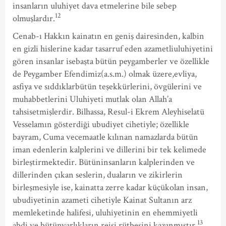
insanların uluhiyet dava etmelerine bile sebep
12
olmuşlardır.
Cenab-ı Hakkın kainatın en geniş dairesinden, kalbin
en gizli hislerine kadar tasarruf eden azametliuluhiyetini
gören insanlar isebaşta bütün peygamberler ve özellikle
de Peygamber Efendimiz(a.s.m.) olmak üzere,evliya,
asfiya ve sıddıklarbütün teşekkürlerini, övgülerini ve
muhabbetlerini Uluhiyeti mutlak olan Allah’a
tahsisetmişlerdir. Bilhassa, Resul-i Ekrem Aleyhiselatü
Vesselamın gösterdiği ubudiyet cihetiyle; özellikle
bayram, Cuma vecemaatle kılınan namazlarda bütün
iman edenlerin kalplerini ve dillerini bir tek kelimede
birleştirmektedir. Bütüninsanların kalplerinden ve
dillerinden çıkan seslerin, duaların ve zikirlerin
birleşmesiyle ise, kainatta zerre kadar küçükolan insan,
ubudiyetinin azameti cihetiyle Kainat Sultanın arz
memleketinde halifesi, uluhiyetinin en ehemmiyetli
13
abdi ve bütünvarlıkların reisi rütbesini kazanmıştır.