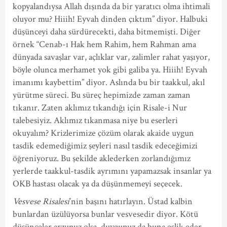
kopyalandıysa Allah dışında da bir yaratıcı olma ihtimali
oluyor mu? Hiiih! Eyvah dinden çıktım” diyor. Halbuki
düşünceyi daha sürdürecekti, daha bitmemişti. Diğer
örnek “Cenab-ı Hak hem Rahim, hem Rahman ama
dünyada savaşlar var, açlıklar var, zalimler rahat yaşıyor,
böyle olunca merhamet yok gibi galiba ya. Hiiih! Eyvah
imanımı kaybettim” diyor. Aslında bu bir taakkul, akıl
yürütme süreci. Bu süreç hepimizde zaman zaman
tıkanır. Zaten aklımız tıkandığı için Risale-i Nur
talebesiyiz. Aklımız tıkanmasa niye bu eserleri
okuyalım? Krizlerimize çözüm olarak akaide uygun
tasdik edemediğimiz şeyleri nasıl tasdik edeceğimizi
öğreniyoruz. Bu şekilde aklederken zorlandığımız
yerlerde taakkul-tasdik ayrımını yapamazsak insanlar ya
OKB hastası olacak ya da düşünmemeyi seçecek.
Vesvese Risalesi
’nin başını hatırlayın. Üstad kalbin
bunlardan üzülüyorsa bunlar vesvesedir diyor. Kötü
düşünceler arzunuz olsa, duygunuz da buna eşlik eder.