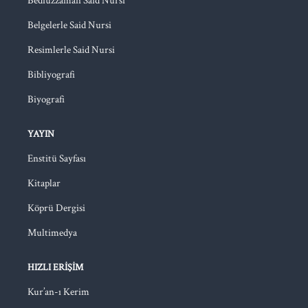
Bediüzzaman Said Nursi
Belgelerle Said Nursi
Resimlerle Said Nursi
Bibliyografi
Biyografi
YAYIN
Enstitü Sayfası
Kitaplar
Köprü Dergisi
Multimedya
HIZLI ERIŞIM
Kur’an-ı Kerim