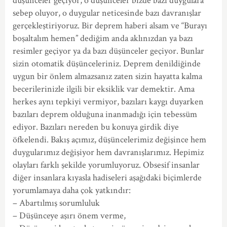
düşünceler geçiyor, o düşünceler bizde bazı duygulara
sebep oluyor, o duygular neticesinde bazı davranışlar
gerçekleştiriyoruz. Bir deprem haberi alsam ve “Burayı
boşaltalım hemen” dediğim anda aklınızdan ya bazı
resimler geçiyor ya da bazı düşünceler geçiyor. Bunlar
sizin otomatik düşünceleriniz. Deprem denildiğinde
uygun bir önlem almazsanız zaten sizin hayatta kalma
becerilerinizle ilgili bir eksiklik var demektir. Ama
herkes aynı tepkiyi vermiyor, bazıları kaygı duyarken
bazıları deprem olduğuna inanmadığı için tebessüm
ediyor. Bazıları nereden bu konuya girdik diye
öfkelendi. Bakış açımız, düşüncelerimiz değişince hem
duygularımız değişiyor hem davranışlarımız. Hepimiz
olayları farklı şekilde yorumluyoruz. Obsesif insanlar
diğer insanlara kıyasla hadiseleri aşağıdaki biçimlerde
yorumlamaya daha çok yatkındır:
– Abartılmış sorumluluk
– Düşünceye aşırı önem verme,