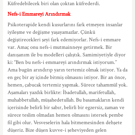
Küfredebilecek biri olan çoktan küfrederdi.
Nefs-i Emmareyi Arındırmak
Psikoterapide kendi kusurlarını fark etmeyen insanlar
iyileşme ve değişme yaşayamazlar. Çünkü
değiştirecekleri şeyi fark edemiyorlar. Nefs-i emmare
var. Amaç onu nefs-i mutmainneye getirmek. Bir
danışanım ile bu modelleri çalıştık. Samimiyetiyle diyor
ki: “Ben bu nefs-i emmareyi arındırmak istiyorum.”
Ama bugün arındırıp yarın tertemiz olmak istiyor. Ya da
en geç bir ay içinde bitmiş olmasını istiyor. Bir an önce,
hemen, çabucak tertemiz yapmak. Sürece tahammül yok.
Aşamaları yazdık birlikte: İbadetullah, marifetullah,
muhabbetullah, müşahedetullah. Bu basamakların kendi
içerisinde belirli bir sabır, belirli bir egzersiz, zaman ve
sürece teslim olmadan hemen olmasını istersek pembe
fil gibi olur. Vesveselerin hala bitmemesinden dehşete
düşeriz. Bize düşen kuvve-i şeheviyeden gelen