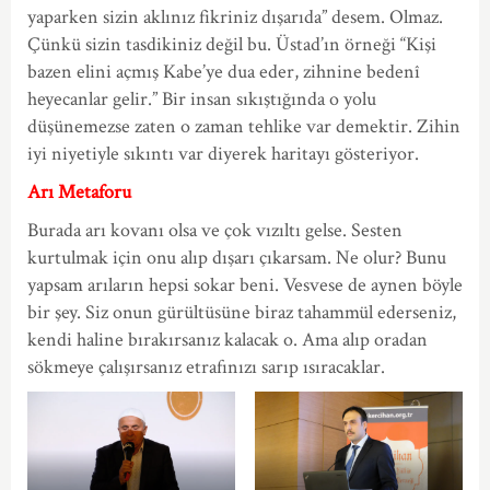
yaparken sizin aklınız fikriniz dışarıda” desem. Olmaz.
Çünkü sizin tasdikiniz değil bu. Üstad’ın örneği “Kişi
bazen elini açmış Kabe’ye dua eder, zihnine bedenî
heyecanlar gelir.” Bir insan sıkıştığında o yolu
düşünemezse zaten o zaman tehlike var demektir. Zihin
iyi niyetiyle sıkıntı var diyerek haritayı gösteriyor.
Arı Metaforu
Burada arı kovanı olsa ve çok vızıltı gelse. Sesten
kurtulmak için onu alıp dışarı çıkarsam. Ne olur? Bunu
yapsam arıların hepsi sokar beni. Vesvese de aynen böyle
bir şey. Siz onun gürültüsüne biraz tahammül ederseniz,
kendi haline bırakırsanız kalacak o. Ama alıp oradan
sökmeye çalışırsanız etrafınızı sarıp ısıracaklar.