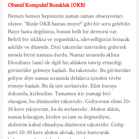
Obsesif Kompulsif Bozukluk (OKB)
Hemen hemen hepimizin zaman zaman obsesyonları
oluyor. “Bizde OKB hastası mıyız?” gibi bir soru gelebilir.
Hayır hasta değilsiniz, bunun belli bir derecesi var.
Belirli bir sıklıkta ve yoğunlukta, işlevselliğinizi bozacak
şekilde ve düzeyde. Dinî takıntılar üzerinden gidersek
mesela birisi namaza durdu. Namaz sırasında aklına
Efendimiz (asm) ile ilgili hiç ahlaken tasvip etmediği
görüntüler gelmeye başladı. Bu takıntıdır. Bu görüntüler
geliyor diye namaz sırasında defalarca içinden tövbe
etmeye başladı. Bu da işte zorlantıdır. Elim buraya
dokundu, kirlendim. Tamamen kir yumağı biri
olacağım, bu düşünceler takıntıdır. Gidiyorum elimi 20-
30 kere yıkıyorum, bu da zorlantıdır. Abdest aldım,
namaz kılacağım, birden ya tam su değmediyse,
abdestim kabul olmadıysa düşüncesi takıntıdır. Gidip
içeri 20-30 kere abdest alırsak, iyice bastırarak