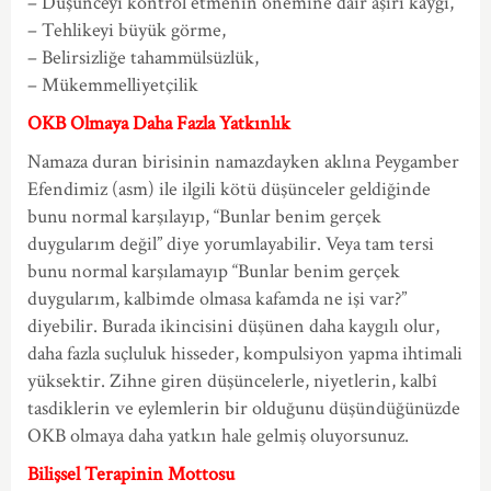
– Düşünceyi kontrol etmenin önemine dair aşırı kaygı,
– Tehlikeyi büyük görme,
– Belirsizliğe tahammülsüzlük,
– Mükemmelliyetçilik
OKB Olmaya Daha Fazla Yatkınlık
Namaza duran birisinin namazdayken aklına Peygamber
Efendimiz (asm) ile ilgili kötü düşünceler geldiğinde
bunu normal karşılayıp, “Bunlar benim gerçek
duygularım değil” diye yorumlayabilir. Veya tam tersi
bunu normal karşılamayıp “Bunlar benim gerçek
duygularım, kalbimde olmasa kafamda ne işi var?”
diyebilir. Burada ikincisini düşünen daha kaygılı olur,
daha fazla suçluluk hisseder, kompulsiyon yapma ihtimali
yüksektir. Zihne giren düşüncelerle, niyetlerin, kalbî
tasdiklerin ve eylemlerin bir olduğunu düşündüğünüzde
OKB olmaya daha yatkın hale gelmiş oluyorsunuz.
Bilişsel Terapinin Mottosu