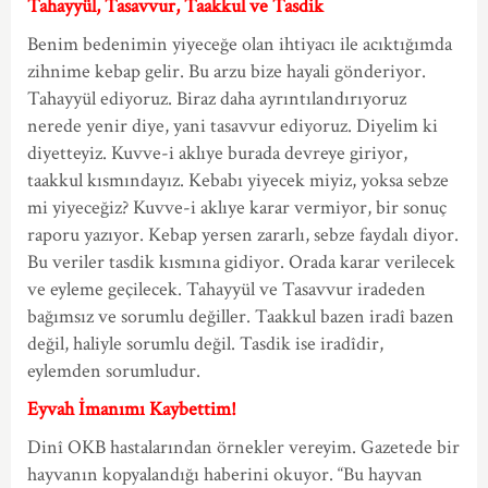
Tahayyül, Tasavvur, Taakkul ve Tasdik
Benim bedenimin yiyeceğe olan ihtiyacı ile acıktığımda
zihnime kebap gelir. Bu arzu bize hayali gönderiyor.
Tahayyül ediyoruz. Biraz daha ayrıntılandırıyoruz
nerede yenir diye, yani tasavvur ediyoruz. Diyelim ki
diyetteyiz. Kuvve-i aklıye burada devreye giriyor,
taakkul kısmındayız. Kebabı yiyecek miyiz, yoksa sebze
mi yiyeceğiz? Kuvve-i aklıye karar vermiyor, bir sonuç
raporu yazıyor. Kebap yersen zararlı, sebze faydalı diyor.
Bu veriler tasdik kısmına gidiyor. Orada karar verilecek
ve eyleme geçilecek. Tahayyül ve Tasavvur iradeden
bağımsız ve sorumlu değiller. Taakkul bazen iradî bazen
değil, haliyle sorumlu değil. Tasdik ise iradîdir,
eylemden sorumludur.
Eyvah İmanımı Kaybettim!
Dinî OKB hastalarından örnekler vereyim. Gazetede bir
hayvanın kopyalandığı haberini okuyor. “Bu hayvan