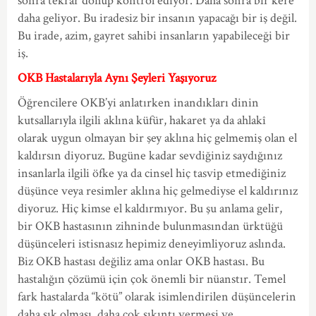
sonra tekrar dönüp kontrol ediyor. Daha sonra bir kere
daha geliyor. Bu iradesiz bir insanın yapacağı bir iş değil.
Bu irade, azim, gayret sahibi insanların yapabileceği bir
iş.
OKB Hastalarıyla Aynı Şeyleri Yaşıyoruz
Öğrencilere OKB’yi anlatırken inandıkları dinin
kutsallarıyla ilgili aklına küfür, hakaret ya da ahlakî
olarak uygun olmayan bir şey aklına hiç gelmemiş olan el
kaldırsın diyoruz. Bugüne kadar sevdiğiniz saydığınız
insanlarla ilgili öfke ya da cinsel hiç tasvip etmediğiniz
düşünce veya resimler aklına hiç gelmediyse el kaldırınız
diyoruz. Hiç kimse el kaldırmıyor. Bu şu anlama gelir,
bir OKB hastasının zihninde bulunmasından ürktüğü
düşünceleri istisnasız hepimiz deneyimliyoruz aslında.
Biz OKB hastası değiliz ama onlar OKB hastası. Bu
hastalığın çözümü için çok önemli bir nüanstır. Temel
fark hastalarda “kötü” olarak isimlendirilen düşüncelerin
daha sık olması, daha çok sıkıntı vermesi ve