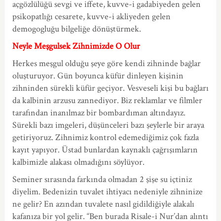
açgözlülüğü sevgi ve iffete, kuvve-i gadabiyeden gelen
psikopatlığı cesarete, kuvve-i akliyeden gelen
demogogluğu bilgeliğe dönüştürmek.
Neyle Meşgulsek Zihnimizde O Olur
Herkes meşgul olduğu şeye göre kendi zihninde bağlar
oluşturuyor. Gün boyunca küfür dinleyen kişinin
zihninden sürekli küfür geçiyor. Vesveseli kişi bu bağları
da kalbinin arzusu zannediyor. Biz reklamlar ve filmler
tarafından inanılmaz bir bombardıman altındayız.
Sürekli bazı imgeleri, düşünceleri bazı şeylerle bir araya
getiriyoruz. Zihnimiz kontrol edemediğimiz çok fazla
kayıt yapıyor. Üstad bunlardan kaynaklı çağrışımların
kalbimizle alakası olmadığını söylüyor.
Seminer sırasında farkında olmadan 2 şişe su içtiniz
diyelim. Bedenizin tuvalet ihtiyacı nedeniyle zihninize
ne gelir? En azından tuvalete nasıl gidildiğiyle alakalı
kafanıza bir yol gelir. “Ben burada Risale-i Nur’dan alıntı