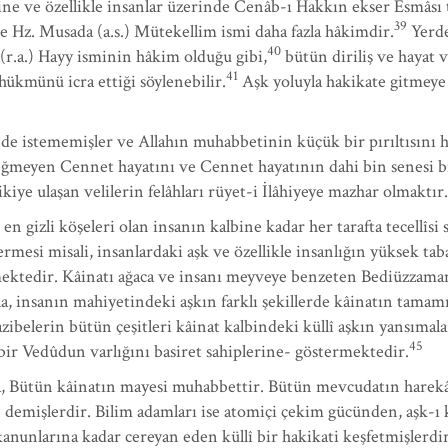
rine ve özellikle insanlar üzerinde Cenâb-ı Hakkın ekser Esmâsı 
39
 ve Hz. Musada (a.s.) Mütekellim ismi daha fazla hâkimdir.
Yerd
40
(r.a.) Hayy isminin hâkim olduğu gibi,
bütün diriliş ve hayat v
41
 hükmünü icra ettiği söylenebilir.
Aşk yoluyla hakikate gitmeye 
e istememişler ve Allahın muhabbetinin küçük bir pırıltısını h
 değmeyen Cennet hayatını ve Cennet hayatının dahi bin senesi 
iye ulaşan velilerin felâhları rüyet-i İlâhiyeye mazhar olmaktır.
n gizli köşeleri olan insanın kalbine kadar her tarafta tecellîs
rmesi misali, insanlardaki aşk ve özellikle insanlığın yüksek tabak
rmektedir. Kâinatı ağaca ve insanı meyveye benzeten Bediüzzam
a, insanın mahiyetindeki aşkın farklı şekillerde kâinatın tamam
azibelerin bütün çeşitleri kâinat kalbindeki küllî aşkın yansımal
45
bir Vedûdun varlığını basiret sahiplerine- göstermektedir.
, Bütün kâinatın mayesi muhabbettir. Bütün mevcudatın harek
6
demişlerdir. Bilim adamları ise atomiçi çekim gücünden, aşk-ı 
nunlarına kadar cereyan eden küllî bir hakikati keşfetmişlerdir. 