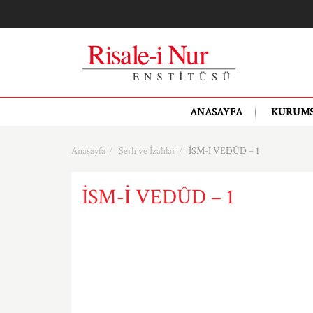
ANASAYFA
KURUM
Anasayfa
Şerh ve İzahlar
İSM-İ VEDÛD – 1
İSM-İ VEDÛD – 1