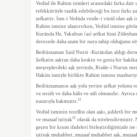
Vedûd ile Rahim isimleri arasındaki farka dair 
tefekkürüyle tasdik edebileceği bu ince farkı şu
şefkattir. İsm-i Vedûda vesile-i vüsûl olan aşk
Rahîm ismine ulaştırırken, Vedûd ismine götüre
Kurânda Hz. Yakubun (as) şefkat hissi Züley
derecede daha azam bir nura sahip olduğunu söy
Bediüzzaman Said Nursî -Kurândan aldığı derse
Şefkatin aşktan daha keskin ve geniş bir haki
meşreplerdeki aşk yerinde, Risâle-i Nurun meş
Hakîm ismiyle birlikte Rahîm ismine mazhariye
Bediüzzamanın aşk yolu yerine şefkat yolunu terc
ve nezih ve daha hâlis ve sâfi olmasıdır. Ayrıca
11
nazarıyla bakmıştır.
Vedûd isminin tecellisi olan aşkı, şiddetli bir 
15
ve muzaaf iştiyak
olarak da nitelendirmiştir. N
geçen bir kısım ifadeleri birleştirdiğimizde ise 
iştiyak muhabbet, muzaaf muhabbet aşk, muzaaf a