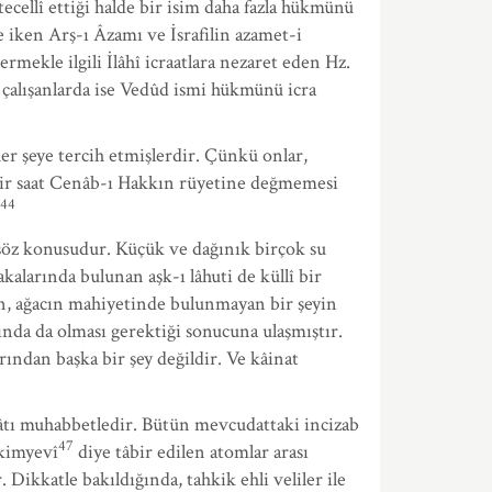
tecellî ettiği halde bir isim daha fazla hükmünü
e iken Arş-ı Âzamı ve İsrafilin azamet-i
ermekle ilgili İlâhî icraatlara nezaret eden Hz.
çalışanlarda ise Vedûd ismi hükmünü icra
er şeye tercih etmişlerdir. Çünkü onlar,
bir saat Cenâb-ı Hakkın rüyetine değmemesi
44
i söz konusudur. Küçük ve dağınık birçok su
alarında bulunan aşk-ı lâhuti de küllî bir
an, ağacın mahiyetinde bulunmayan bir şeyin
ında da olması gerektiği sonucuna ulaşmıştır.
arından başka bir şey değildir. Ve kâinat
âtı muhabbetledir. Bütün mevcudattaki incizab
47
kimyevî
diye tâbir edilen atomlar arası
Dikkatle bakıldığında, tahkik ehli veliler ile