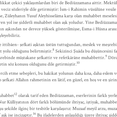
dikkat çekici yaklaşımlardan biri de Bediüzzamana aittir. Mektûb
 veciz sözleriyle dile getirmiştir: İsm-i Rahimin vüsûlüne vesile
 ise, Züleyhanın Yusuf Aleyhisselâma karşı olan muhabbet meseles
n yol ise şiddetli muhabbet olan aşk yoludur. Yine Bediüzzam
hanın aşkından ne derece yüksek gösterilmişse, Esma-i Hüsna a
leyebiliriz.
 ittibâen- şefkati aşktan üstün tuttuğundan, meslek ve meşrebin
8
kat yolu olduğunu belirtmiştir.
Sekizinci Şuâda bu düşüncesini fark
9
rebinde müştakane şefkattir ve refetkârâne muhabbettir.
Dörd
10
tin söz konusu olduğunu dile getirmiştir.
ih etme sebepleri, bu hakikat yolunun daha kısa, daha eslem ve 
 o şefkati Allahın rahmetinin en lâtif, en güzel, en hoş ve en şirin
12
muhabbet
olarak tarif eden Bediüzzaman, eserlerinin farklı yerler
ur Külliyatının dört farklı bölümünde ihtiyaç, iştiyak, muhabbet 
şu şekilde ilginç bir tesbitle karşılaşırız: Muzaaf meyil arzu, muza
16
şk ise incizaptır.
Bu ifadelerden anlaşıldığı üzere ihtiyaç şidd