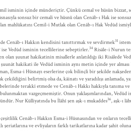
l isminin içinde münderiçtir. Çünkü cemal ve hüsün bizzat, sebe
üsnasıyla sonsuz bir cemali ve hüsnü olan Cenâb-ı Hak ise sons
a olan mahlûkatını Cemil-i Mutlak olan Cenâb-ı Hak Vedûd ismiyle
31
i de Cenâb-ı Hakkın kendisini tanıttırmak ve sevdirmek
isteme
3
34
ise Vedûd isminin tecellilerine sebeptirler.
Risâle-i Nurun tem
en olan şuunat hakikatinin misallerle anlatıldığı iki Risâlede 
şuunât hakikati ile Vedûd isminin aynı metin içinde yer alması 
Esma-i Hüsnayı eserlerine çok bilinçli bir şekilde nakşeden bi
çekildiğini belirtmiş olsa da, kâinatı ve yaradılışı anlamada, yar
belerinde terakkî etmede ve Cenâb-ı Hakkı hakkıyla tanıma ve
de bulunmaktan vazgeçmemiştir. Onun yaklaşımlarından, Vedûd is
36
ündür. Nur Külliyatında bu İlâhî şen aşk-ı mukaddes
, aşk-ı lâh
çeşitlilik Cenâb-ı Hakkın Esma-i Hüsnasından ve onların tecell
ı şeriatlarına ve evliyaların farklı tarikatlarına kadar şahit ol