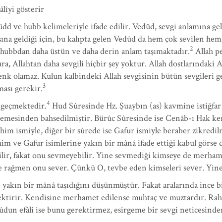
îyi gösterir
 ve hubb kelimeleriyle ifade edilir. Vedûd, sevgi anlamına gele
sına geldiği için, bu kalıpta gelen Vedûd da hem çok sevilen he
2
 hubbdan daha üstün ve daha derin anlam taşımaktadır.
Allah p
ara, Allahtan daha sevgili hiçbir şey yoktur. Allah dostlarındaki 
 denk olamaz. Kulun kalbindeki Allah sevgisinin bütün sevgileri g
3
ması gerekir.
4
e geçmektedir.
Hud Sûresinde Hz. Şuaybın (as) kavmine istiğfar
mesinden bahsedilmiştir. Bürûc Sûresinde ise Cenâb-ı Hak kend
him ismiyle, diğer bir sûrede ise Gafur ismiyle beraber zikred
m ve Gafur isimlerine yakın bir mânâ ifade ettiği kabul görse de
ilir, fakat onu sevmeyebilir. Yine sevmediği kimseye de merhame
e rağmen onu sever. Çünkü O, tevbe eden kimseleri sever. Yine
kın bir mânâ taşıdığını düşünmüştür. Fakat aralarında ince bir
ktirir. Kendisine merhamet edilense muhtaç ve muztardır. Rahi
ûdun efâli ise bunu gerektirmez, esirgeme bir sevgi neticesinden 