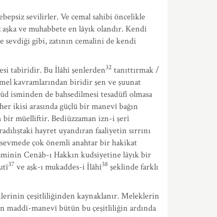
psiz sevilirler. Ve cemal sahibi öncelikle
uz aşka ve muhabbete en lâyık olandır. Kendi
 sevdiği gibi, zatının cemalini de kendi
32
si tabiridir. Bu İlâhî şenlerden
tanıttırmak /
el kavramlarından biridir şen ve şuunat
Vedûd isminden de bahsedilmesi tesadüfî olmasa
her ikisi arasında güçlü bir manevî bağın
r müelliftir. Bediüzzaman izn-i şerî
adılıştaki hayret uyandıran faaliyetin sırrını
 sevmede çok önemli anahtar bir hakikat
minin Cenâb-ı Hakkın kudsiyetine lâyık bir
37
38
utî
ve aşk-ı mukaddes-i İlâhî
şeklinde farklı
ilerinin çeşitliliğinden kaynaklanır. Meleklerin
unan maddî-manevî bütün bu çeşitliliğin ardında