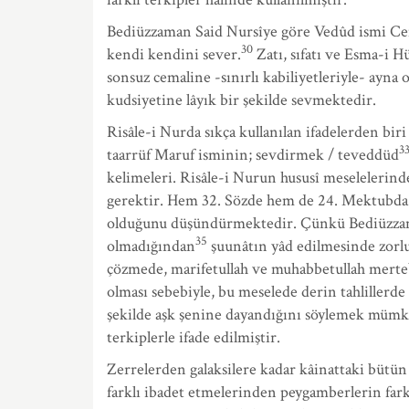
Bediüzzaman Said Nursîye göre Vedûd ismi Cemi
30
kendi kendini sever.
Zatı, sıfatı ve Esma-i H
sonsuz cemaline -sınırlı kabiliyetleriyle- ayn
kudsiyetine lâyık bir şekilde sevmektedir.
Risâle-i Nurda sıkça kullanılan ifadelerden bir
3
taarrüf Maruf isminin; sevdirmek / teveddüd
kelimeleri. Risâle-i Nurun hususî meselelerind
gerektir. Hem 32. Sözde hem de 24. Mektubda 
olduğunu düşündürmektedir. Çünkü Bediüzzaman, 
35
olmadığından
şuunâtın yâd edilmesinde zorluk 
çözmede, marifetullah ve muhabbetullah merte
olması sebebiyle, bu meselede derin tahliller
şekilde aşk şenine dayandığını söylemek mümk
terkiplerle ifade edilmiştir.
Zerrelerden galaksilere kadar kâinattaki bütün 
farklı ibadet etmelerinden peygamberlerin farkl