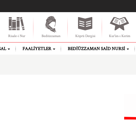
Risale-i Nur
Bediüzzaman
Köprü Dergisi
Kur'ân-ı Kerim
SAL
FAALIYETLER
BEDIÜZZAMAN SAID NURSI