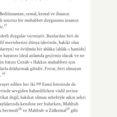
 Bediüzzaman, cemal, kemal ve ihsanın
cek sınırsız bir muhabbet duygusunu insanın
17
r.
etli duygular vermiştir. Bunlardan biri de
if mertebesini dünya işlerinde, hakikî olan
i dareyn) ve övülmüş bir ahlâka (ahlâk-ı hamîde)
e hayatını ideal anlamda geçirmiş olacak ve ne
bin batını Cenâb-ı Hakkın muhabbeti için
arla doldurmak gibidir. Fıtrat, fıtrî olmayan
19
r.
et edilen her iki 99 Esmâ listesinde de
rinde sevgiden bahsedilirken vüdd yerine
at değil, hakikat olması sebebiyle aşkın sekri
sayfalarında kendine yer bulurken, Mahbub
28
29
u Sermedî
ve Mahbub-u Zülkemal
gibi