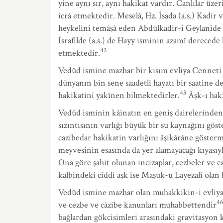
yine aynı sır, aynı hakikat vardır. Canlılar üze
icrâ etmektedir. Meselâ, Hz. İsada (a.s.) Kadir
heykelini temâşâ eden Abdülkadir-i Geylanide 
İsrafilde (a.s.) de Hayy isminin azamî derecede
42
etmektedir.
Vedûd ismine mazhar bir kısım evliya Cenneti d
dünyanın bin sene saadetli hayatı bir saatine
43
hakikatini yakînen bilmektedirler.
Âşk-ı hakik
Vedûd isminin kâinatın en geniş dairelerinden e
sızıntısının varlığı büyük bir su kaynağını göste
cazibedar hakikatin varlığını âşikârâne göste
meyvesinin esasında da yer alamayacağı kıyasıyl
Ona göre şahit olunan incizaplar, cezbeler ve c
kalbindeki ciddî aşk ise Maşuk-u Layezalî olan 
Vedûd ismine mazhar olan muhakkikin-i evliya
4
ve cezbe ve câzibe kanunları muhabbettendir
bağlardan gökcisimleri arasındaki gravitasyon ka