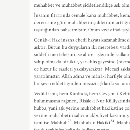
muhabbet ve muhabbet şiddetlendikçe aşk olmakt
İnsanın fıtratında cemale karşı muhabbet, kem
derecesine göre muhabbetin şiddetinin arttığın
taşıdığından bahsetmiştir. Onun veciz ifadesiyl
Cenâb-ı Hak insana ebedî hayatı kazanabilmesi
aşktır. Bütün bu duyguların iki mertebesi vardır:
şiddetli mertebesini ise ahiret işlerinde kull
sahip olmakla birlikte, yaradılış gayesine (hikm
de huzur ile saadeti yakalayacaktır. Mecazî a
yaratılmıştır. Allah adına ve mânâ-i harfiyle o
bir şeyi reddettiğinden mecazî aşklarda ya tanı
Vedûd ismi, hem Kurânda, hem Cevşen-i Kebir
bulunmasına rağmen, Risâle-i Nur Külliyatında
hubba, yani aşk yerine muhabbet hakikatine çok d
yerine muhabbetin sahvı makbuliyet kazanmış gi
23
24
ismi ise Mahbub
, Mahbub-u Hakikî
, Mahb
farklı terkipler halinde kullanılmıştır.