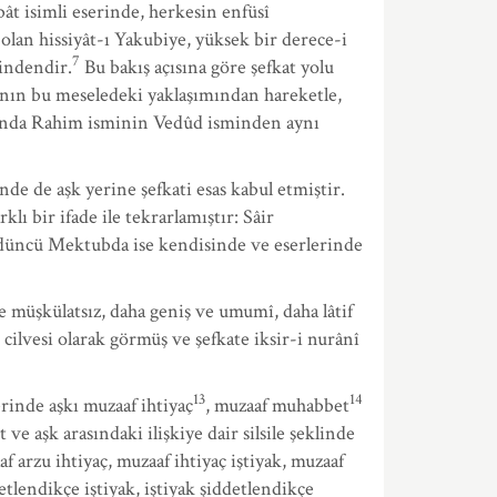
ât isimli eserinde, herkesin enfüsî
 olan hissiyât-ı Yakubiye, yüksek bir derece-i
7
indendir.
Bu bakış açısına göre şefkat yolu
anın bu meseledeki yaklaşımından hareketle,
rasında Rahim isminin Vedûd isminden aynı
de de aşk yerine şefkati esas kabul etmiştir.
lı bir ifade ile tekrarlamıştır: Sâir
üncü Mektubda ise kendisinde ve eserlerinde
müşkülatsız, daha geniş ve umumî, daha lâtif
 cilvesi olarak görmüş ve şefkate iksir-i nurânî
13
14
inde aşkı muzaaf ihtiyaç
, muzaaf muhabbet
ve aşk arasındaki ilişkiye dair silsile şeklinde
af arzu ihtiyaç, muzaaf ihtiyaç iştiyak, muzaaf
etlendikçe iştiyak, iştiyak şiddetlendikçe