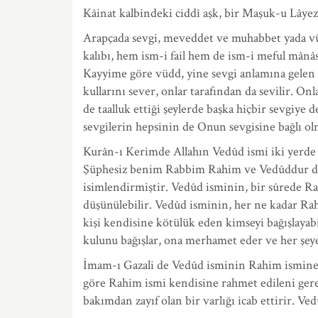
Kâinat kalbindeki ciddî aşk, bir Maşuk-u Lâyezâl
Arapçada sevgi, meveddet ve muhabbet yada vüdd
kalıbı, hem ism-i fail hem de ism-i meful mânâ
Kayyime göre vüdd, yine sevgi anlamına gelen
kullarını sever, onlar tarafından da sevilir. Onl
de taalluk ettiği şeylerde başka hiçbir sevgiye
sevgilerin hepsinin de Onun sevgisine bağlı ol
Kurân-ı Kerimde Allahın Vedûd ismi iki yerd
Şüphesiz benim Rabbim Rahim ve Vedûddur de
isimlendirmiştir. Vedûd isminin, bir sûrede Ra
düşünülebilir. Vedûd isminin, her ne kadar Rahi
kişi kendisine kötülük eden kimseyi bağışlayab
kulunu bağışlar, ona merhamet eder ve her şey
İmam-ı Gazali de Vedûd isminin Rahim ismine ya
göre Rahim ismi kendisine rahmet edileni gere
bakımdan zayıf olan bir varlığı icab ettirir. Ved