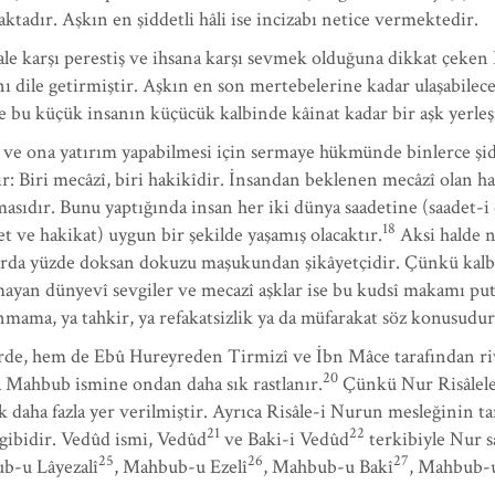
adır. Aşkın en şiddetli hâli ise incizabı netice vermektedir.
ale karşı perestiş ve ihsana karşı sevmek olduğuna dikkat çeken
ı dile getirmiştir. Aşkın en son mertebelerine kadar ulaşabile
e bu küçük insanın küçücük kalbinde kâinat kadar bir aşk yerleşi
 ve ona yatırım yapabilmesi için sermaye hükmünde binlerce şidd
 Biri mecâzî, biri hakikîdir. İnsandan beklenen mecâzî olan haf
anmasıdır. Bunu yaptığında insan her iki dünya saadetine (saadet-
18
et ve hakikat) uygun bir şekilde yaşamış olacaktır.
Aksi halde n
şklarda yüzde doksan dokuzu maşukundan şikâyetçidir. Çünkü kal
lmayan dünyevî sevgiler ve mecazî aşklar ise bu kudsî makamı putl
nmama, ya tahkir, ya refakatsizlik ya da müfarakat söz konusudu
de, hem de Ebû Hureyreden Tirmizî ve İbn Mâce tarafından rivay
20
 Mahbub ismine ondan daha sık rastlanır.
Çünkü Nur Risâlele
aha fazla yer verilmiştir. Ayrıca Risâle-i Nurun mesleğinin tarik
21
22
bidir. Vedûd ismi, Vedûd
ve Baki-i Vedûd
terkibiyle Nur 
25
26
27
ub-u Lâyezalî
, Mahbub-u Ezelî
, Mahbub-u Bakî
, Mahbub-